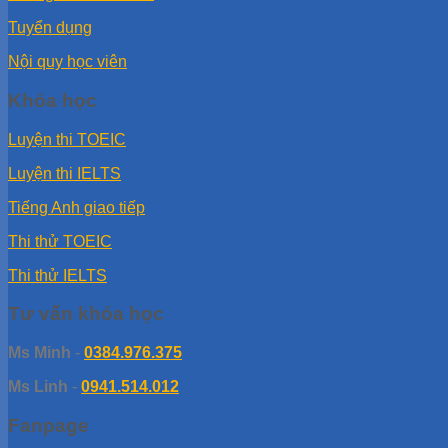
Tuyển dụng
Nội quy học viên
Khóa học
Luyện thi TOEIC
Luyện thi IELTS
Tiếng Anh giao tiếp
Thi thử TOEIC
Thi thử IELTS
Tư vấn khóa học
Ms Minh
-
0384.976.375
Ms Linh
-
0941.514.012
Fanpage