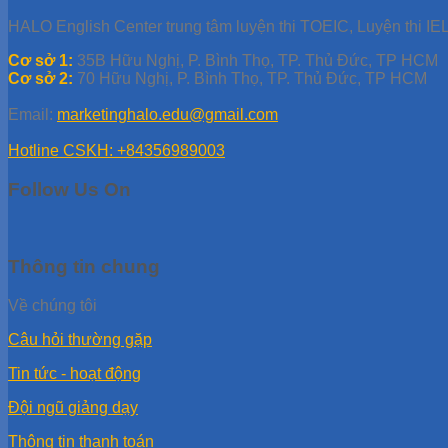
HALO English Center trung tâm luyện thi TOEIC, Luyện thi IEL
Cơ sở 1:
35B Hữu Nghị, P. Bình Thọ, TP. Thủ Đức, TP HCM
Cơ sở 2:
70 Hữu Nghị, P. Bình Thọ, TP. Thủ Đức, TP HCM
Email:
marketinghalo.edu@gmail.com
Hotline CSKH: +84356989003
Follow Us On
Thông tin chung
Về chúng tôi
Câu hỏi thường gặp
Tin tức - hoạt động
Đội ngũ giảng dạy
Thông tin thanh toán