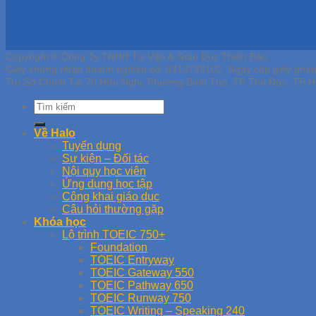
Copyright © Công Ty TNHH Tư Vấn & Giáo Dục Thiên Bảo
Giấy chứng nhận doanh nghiệp số: 0313739102, Ngày cấp giấy phé
Trụ Sở Chính Tại 70 Hữu Nghị, Phường Bình Thọ, TP Thủ Đức, TP H
Về Halo
Tuyển dụng
Sự kiện – Đối tác
Nội quy học viên
Ứng dụng học tập
Công khai giáo dục
Câu hỏi thường gặp
Khóa học
Lộ trình TOEIC 750+
Foundation
TOEIC Entryway
TOEIC Gateway 550
TOEIC Pathway 650
TOEIC Runway 750
TOEIC Writing – Speaking 240