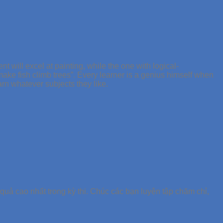
ent will excel at painting, while the one with logical-
make fish climb trees”. Every learner is a genius himself when
earn whatever subjects they like.
quả cao nhất trong kỳ thi. Chúc các bạn luyện tập chăm chỉ,