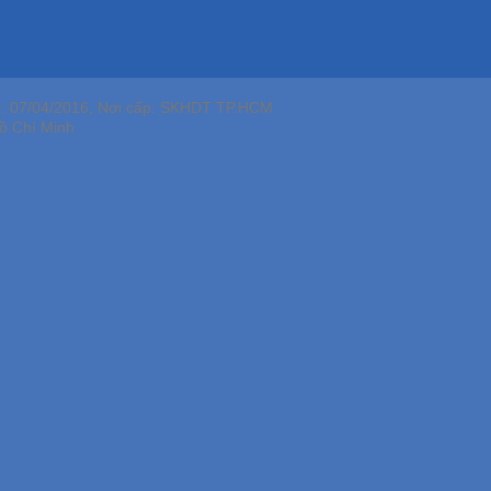
p: 07/04/2016, Nơi cấp: SKHDT TP.HCM
ồ Chí Minh