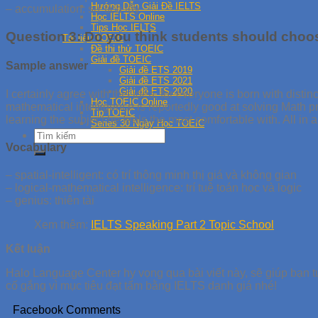
Hướng Dẫn Giải Đề IELTS
– accumulation: sự tích lũy
Học IELTS Online
Tips Học IELTS
Question 3: Do you think students should choos
Tài liệu TOEIC
Đề thi thử TOEIC
Giải đề TOEIC
Sample answer
Giải đề ETS 2019
Giải đề ETS 2021
Giải đề ETS 2020
I certainly agree with this idea, for everyone is born with distin
Học TOEIC Online
mathematical intelligence is reportedly good at solving Math pr
Tip TOEIC
learning the subject he feels the most comfortable with. All in a
Series 30 Ngày Học TOEIC
Vocabulary
– spatial-intelligent: có trí thông minh thị giá và không gian
– logical-mathematical intelligence: trí tuệ toán học và logic
– genius: thiên tài
Xem thêm:
IELTS Speaking Part 2 Topic School
Kết luận
Halo Language Center hy vọng qua bài viết này, sẽ giúp bạn tự
cố gắng vì mục tiêu đạt tấm bằng IELTS danh giá nhé!
Facebook Comments