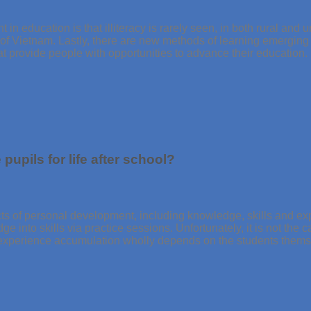
education is that illiteracy is rarely seen, in both rural and urb
f Vietnam. Lastly, there are new methods of learning emerging th
t provide people with opportunities to advance their education.
upils for life after school?
pects of personal development, including knowledge, skills and e
 into skills via practice sessions. Unfortunately, it is not th
ds, experience accumulation wholly depends on the students thems