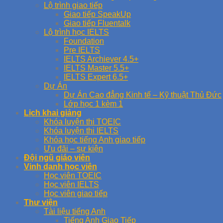
Lộ trình giao tiếp
Giao tiếp SpeakUp
Giao tiếp Fluentalk
Lộ trình học IELTS
Foundation
Pre IELTS
IELTS Archiever 4.5+
IELTS Master 5.5+
IELTS Expert 6.5+
Dự Án
Dự Án Cao đẳng Kinh tế – Kỹ thuật Thủ Đức
Lớp học 1 kèm 1
Lịch khai giảng
Khóa luyện thi TOEIC
Khóa luyện thi IELTS
Khóa học tiếng Anh giao tiếp
Ưu đãi – sự kiện
Đội ngũ giáo viên
Vinh danh học viên
Học viên TOEIC
Học viên IELTS
Học viên giao tiếp
Thư viện
Tài liệu tiếng Anh
Tiếng Anh Giao Tiếp