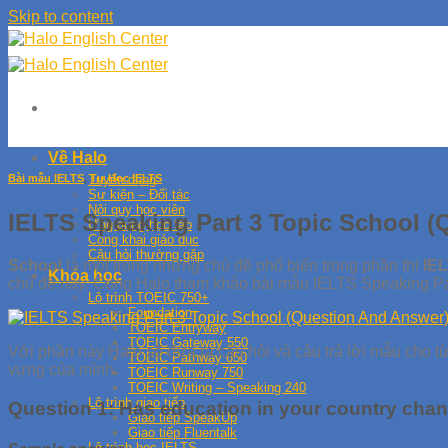
Skip to content
Về Halo
Bài mẫu IELTS
,
Tự Học IELTS
Tuyển dụng
Sự kiện – Đối tác
Nội quy học viên
IELTS Speaking Part 3 Topic School 
Ứng dụng học tập
Công khai giáo dục
Câu hỏi thường gặp
School
là một trong những chủ đề phổ biến trong phần thi
IEL
Khóa học
chủ đề này. Cùng Halo tham khảo bài mẫu IELTS Speaking Par
Lộ trình TOEIC 750+
Foundation
TOEIC Entryway
TOEIC Gateway 550
Với phần này Halo sẽ đưa ra câu hỏi và câu trả lời mẫu cho t
TOEIC Pathway 650
vựng của mình.
TOEIC Runway 750
TOEIC Writing – Speaking 240
Lộ trình giao tiếp
Question 1: Has education in your country chang
Giao tiếp SpeakUp
Giao tiếp Fluentalk
Lộ trình học IELTS