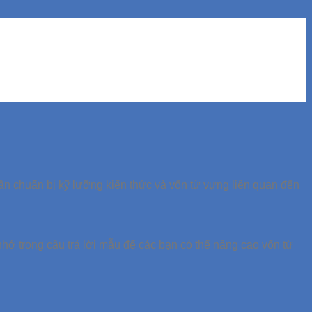
cần chuẩn bị kỹ lưỡng kiến thức và vốn từ vựng liên quan đến
nhớ trong câu trả lời mẫu để các bạn có thể nâng cao vốn từ