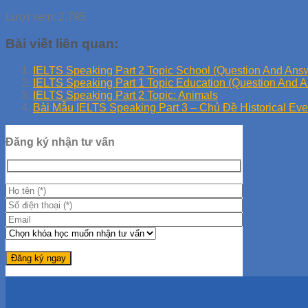
Lượt xem:
2.795
Bài viết liên quan:
IELTS Speaking Part 2 Topic School (Question And Ans
IELTS Speaking Part 1 Topic Education (Question And 
IELTS Speaking Part 2 Topic: Animals
Bài Mẫu IELTS Speaking Part 3 – Chủ Đề Historical Eve
Đăng ký nhận tư vấn