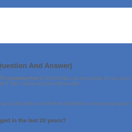
(Question And Answer)
TS Speaking Part 3
. Để đạt điểm cao trong phần thi này, bạn 
t 3 Topic School qua bài viết sau đây
ừng câu hỏi. Bên cạnh đó Halo sẽ liệt kê ra những từ vựng cần 
ed in the last 20 years?