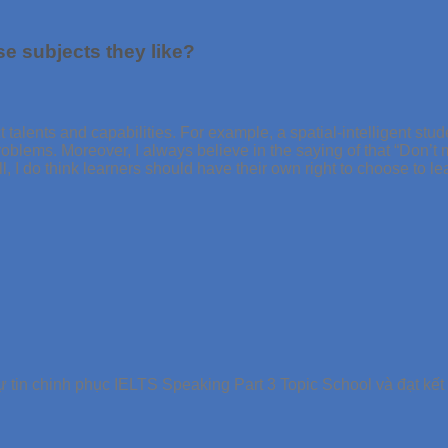
e subjects they like?
ct talents and capabilities. For example, a spatial-intelligent stud
oblems. Moreover, I always believe in the saying of that “Don’t 
ll, I do think learners should have their own right to choose to l
 tin chinh phục IELTS Speaking Part 3 Topic School và đạt kết 