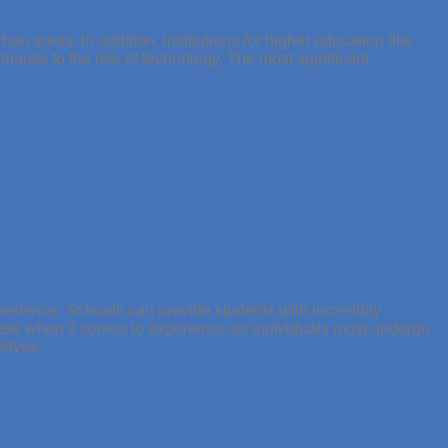
an areas. In addition, institutions for higher education like
anks to the rise of technology. The most significant
xperience. Schools can provide students with incredibly
e case when it comes to experience as individuals must undergo
elves.