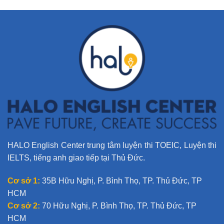
r
n
a
t
i
v
e
:
HALO English Center trung tâm luyện thi TOEIC, Luyện thi
IELTS, tiếng anh giao tiếp tại Thủ Đức.
Cơ sở 1:
35B Hữu Nghị, P. Bình Thọ, TP. Thủ Đức, TP
HCM
Cơ sở 2:
70 Hữu Nghị, P. Bình Thọ, TP. Thủ Đức, TP
HCM