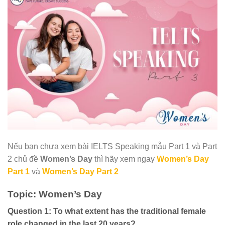
Nếu bạn chưa xem bài IELTS Speaking mẫu Part 1 và Part
2 chủ đề
Women’s Day
thì hãy xem ngay
Women’s Day
Part 1
và
Women’s Day Part 2
Topic: Women’s Day
Question 1: To what extent has the traditional female
role changed in the last 20 years?