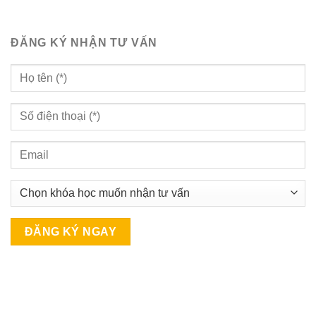
ĐĂNG KÝ NHẬN TƯ VẤN
A
l
t
e