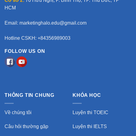
Cơ sở 2:
70 Hữu Nghị, P. Bình Thọ, TP. Thủ Đức, TP
HCM
Email:
marketinghalo.edu@gmail.com
Hotline CSKH: +84356989003
FOLLOW US ON
THÔNG TIN CHUNG
KHÓA HỌC
Về chúng tôi
Luyện thi TOEIC
Câu hỏi thường gặp
Luyện thi IELTS