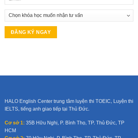
A
l
t
e
r
n
a
t
HALO English Center trung tâm luyện thi TOEIC, Luyện thi
i
IELTS, tiếng anh giao tiếp tại Thủ Đức.
v
e
Cơ sở 1:
35B Hữu Nghị, P. Bình Thọ, TP. Thủ Đức, TP
:
HCM