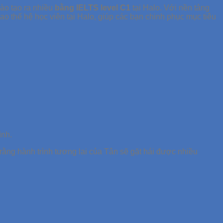
ào tạo ra nhiều
bằng IELTS level C1
tại Halo. Với nền tảng
 thế hệ học viên tại Halo, giúp các bạn chinh phục mục tiêu
ình.
ng hành trình tương lai của Tân sẽ gặt hái được nhiều