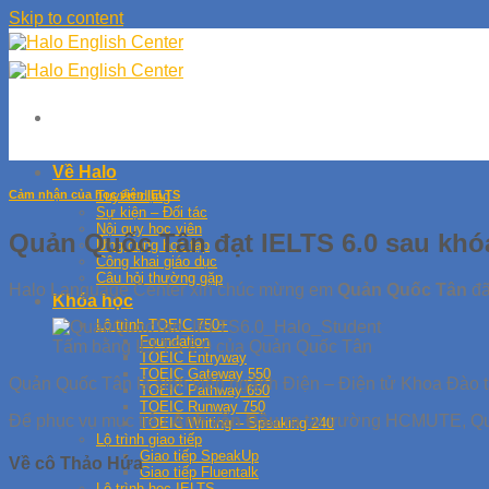
Skip to content
Về Halo
Cảm nhận của học viên IELTS
Tuyển dụng
Sự kiện – Đối tác
Nội quy học viên
Quản Quốc Tân đạt IELTS 6.0 sau khóa
Ứng dụng học tập
Công khai giáo dục
Câu hỏi thường gặp
Halo Language Center xin chúc mừng em
Quản Quốc Tân
đã
Khóa học
Lộ trình TOEIC 750+
Foundation
Tấm bằng IELTS 6.0 của Quản Quốc Tân
TOEIC Entryway
TOEIC Gateway 550
Quản Quốc Tân là sinh viên ngành Điện – Điện tử Khoa Đào t
TOEIC Pathway 650
TOEIC Runway 750
Để phục vụ mục tiêu
Anh văn Đầu ra
tại trường HCMUTE, Qu
TOEIC Writing – Speaking 240
Lộ trình giao tiếp
Giao tiếp SpeakUp
Về cô Thảo Hứa
Giao tiếp Fluentalk
Lộ trình học IELTS