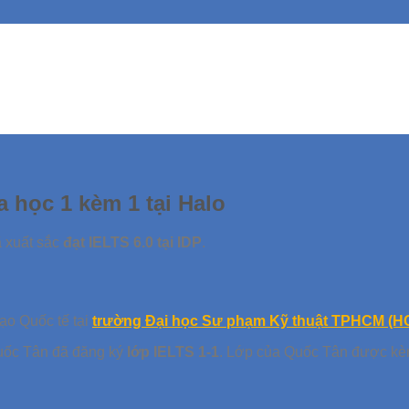
 học 1 kèm 1 tại Halo
 xuất sắc
đạt IELTS 6.0 tại IDP
.
ạo Quốc tế tại
trường Đại học Sư phạm Kỹ thuật TPHCM (
ốc Tân đã đăng ký
lớp IELTS 1-1
. Lớp của Quốc Tân được k