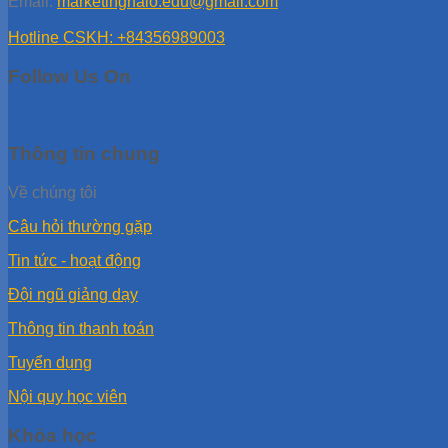
Email:
marketinghalo.edu@gmail.com
Hotline CSKH: +84356989003
Follow Us On
Thông tin chung
Về chúng tôi
Câu hỏi thường gặp
Tin tức - hoạt động
Đội ngũ giảng dạy
Thông tin thanh toán
Tuyển dụng
Nội quy học viên
Khóa học