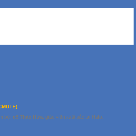
HCMUTE).
èm bới
cô Thảo Hứa
, giáo viên xuất sắc tại Halo.