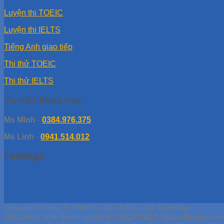
Luyện thi TOEIC
Luyện thi IELTS
Tiếng Anh giao tiếp
Thi thử TOEIC
Thi thử IELTS
Tư vấn khóa học
Ms Minh
-
0384.976.375
Ms Linh
-
0941.514.012
Fanpage
Copyright © Công Ty TNHH Tư Vấn & Giáo Dục Thiên Bảo
Giấy chứng nhận doanh nghiệp số: 0313739102, Ngày cấp giấy phé