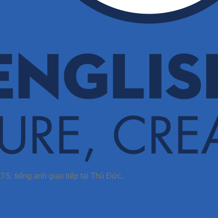
TS, tiếng anh giao tiếp tại Thủ Đức.