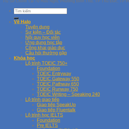
Trụ Sở Chính Tại 70 Hữu Nghị, Phường Bình Thọ, TP Thủ Đức, TP H
Về Halo
Tuyển dụng
Sự kiện – Đối tác
Nội quy học viên
Ứng dụng học tập
Công khai giáo dục
Câu hỏi thường gặp
Khóa học
Lộ trình TOEIC 750+
Foundation
TOEIC Entryway
TOEIC Gateway 550
TOEIC Pathway 650
TOEIC Runway 750
TOEIC Writing – Speaking 240
Lộ trình giao tiếp
Giao tiếp SpeakUp
Giao tiếp Fluentalk
Lộ trình học IELTS
Foundation
Pre IELTS