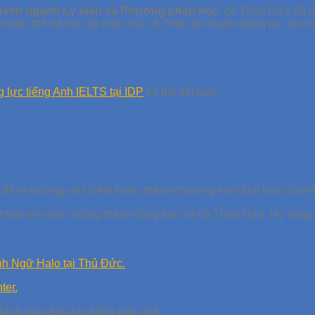
huyên ngành Lý luận và Phương pháp học
, cô Thảo Hứa đã đ
iều thế hệ học trò mến mộ, cô Thảo đã truyền động lực cho bao
 lực tiếng Anh IELTS tại IDP
và đạt kết quả :
 để ra trường và có thể hoàn thành chương trình Đại học của m
Halo xin chúc mừng thành công bạn và cô Thảo Hứa. Hy vọng rằ
nh Ngữ Halo tại Thủ Đức.
ter.
đánh giá năng lực tiếng anh nhé