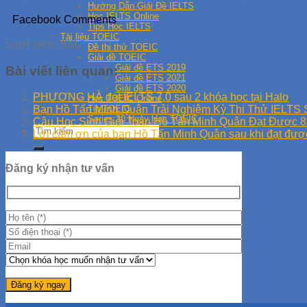
Hướng Dẫn Giải Đề IELTS
Học IELTS Online
Facebook Comments
Tips Học IELTS
Tài liệu TOEIC
Lượt xem:
309
Đề thi thử TOEIC
Giải đề TOEIC
Giải đề ETS 2019
Bài viết liên quan:
Giải đề ETS 2021
Giải đề ETS 2020
PHƯƠNG HÀ đạt IELTS 7.0 sau 2 khóa học tại Halo
Học TOEIC Online
Tip TOEIC
Bạn Hồ Tấn Minh Quân Trải Nghiệm Kỳ Thi Thử IELTS 
Series 30 Ngày Học TOEIC
Cậu Học Sinh Giỏi Toán Hồ Tấn Minh Quân Đạt Được 8
Lời cảm ơn của bạn Hồ Tấn Minh Quân sau khi đạt đượ
Đăng ký nhận tư vấn