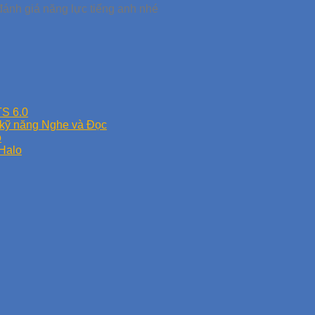
đánh giá năng lực tiếng anh nhé
S 6.0
kỹ năng Nghe và Đọc
o
 Halo