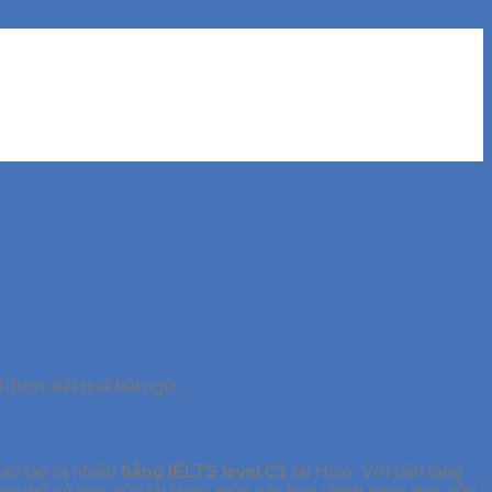
t được kết quả bất ngờ.
ào tạo ra nhiều
bằng IELTS level C1
tại Halo. Với nền tảng
 thế hệ học viên tại Halo, giúp các bạn chinh phục mục tiêu