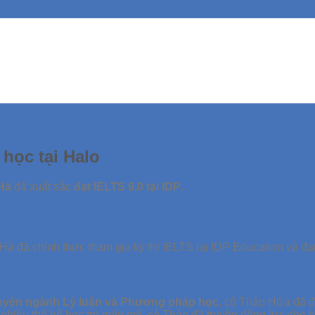
học tại Halo
 Hà
đã xuất sắc
đạt IELTS 6.0 tại IDP
.
à đã chính thức tham gia kỳ thi IELTS tại IDP Education và đạ
huyên ngành Lý luận và Phương pháp học
, cô Thảo Hứa đã đ
iều thế hệ học trò mến mộ, cô Thảo đã truyền động lực cho bao