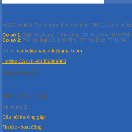
HALO English Center trung tâm luyện thi TOEIC, Luyện thi IEL
Cơ sở 1:
35B Hữu Nghị, P. Bình Thọ, TP. Thủ Đức, TP HCM
Cơ sở 2:
70 Hữu Nghị, P. Bình Thọ, TP. Thủ Đức, TP HCM
Email:
marketinghalo.edu@gmail.com
Hotline CSKH: +84356989003
Follow Us On
Thông tin chung
Về chúng tôi
Câu hỏi thường gặp
Tin tức - hoạt động