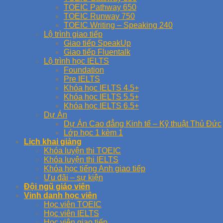
TOEIC Pathway 650
TOEIC Runway 750
TOEIC Writing – Speaking 240
Lộ trình giao tiếp
Giao tiếp SpeakUp
Giao tiếp Fluentalk
Lộ trình học IELTS
Foundation
Pre IELTS
Khóa học IELTS 4.5+
Khóa học IELTS 5.5+
Khóa học IELTS 6.5+
Dự Án
Dự Án Cao đẳng Kinh tế – Kỹ thuật Thủ Đức
Lớp học 1 kèm 1
Lịch khai giảng
Khóa luyện thi TOEIC
Khóa luyện thi IELTS
Khóa học tiếng Anh giao tiếp
Ưu đãi – sự kiện
Đội ngũ giáo viên
Vinh danh học viên
Học viên TOEIC
Học viên IELTS
Học viên giao tiếp