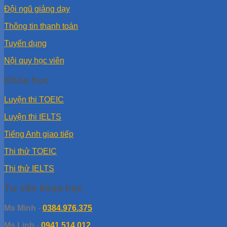
Đội ngũ giảng dạy
Thông tin thanh toán
Tuyển dụng
Nội quy học viên
Khóa học
Luyện thi TOEIC
Luyện thi IELTS
Tiếng Anh giao tiếp
Thi thử TOEIC
Thi thử IELTS
Tư vấn khóa học
Ms Minh
-
0384.976.375
Ms Linh
-
0941.514.012