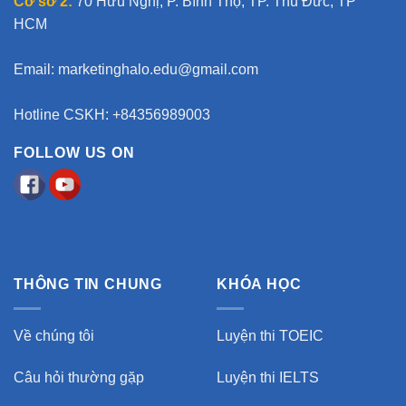
Cơ sở 2:
70 Hữu Nghị, P. Bình Thọ, TP. Thủ Đức, TP
HCM
Email:
marketinghalo.edu@gmail.com
Hotline CSKH: +84356989003
FOLLOW US ON
THÔNG TIN CHUNG
KHÓA HỌC
Về chúng tôi
Luyện thi TOEIC
Câu hỏi thường gặp
Luyện thi IELTS