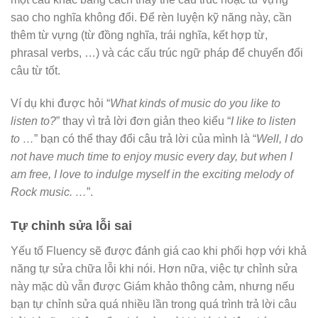
sao cho nghĩa không đổi. Để rèn luyện kỹ năng này, cần
thêm từ vựng (từ đồng nghĩa, trái nghĩa, kết hợp từ,
phrasal verbs, …) và các cấu trúc ngữ pháp để chuyển đổi
câu từ tốt.
Ví dụ khi được hỏi “
What kinds of music do you like to
listen to?
” thay vì trả lời đơn giản theo kiểu “
I like to listen
to …
” bạn có thể thay đổi câu trả lời của mình là “
Well, I do
not have much time to enjoy music every day, but when I
am free, I love to indulge myself in the exciting melody of
Rock music. …
”.
Tự chỉnh sửa lỗi sai
Yếu tố Fluency sẽ được đánh giá cao khi phối hợp với khả
năng tự sửa chữa lỗi khi nói. Hơn nữa, việc tự chỉnh sửa
này mặc dù vẫn được Giám khảo thông cảm, nhưng nếu
bạn tự chỉnh sửa quá nhiều lần trong quá trình trả lời câu