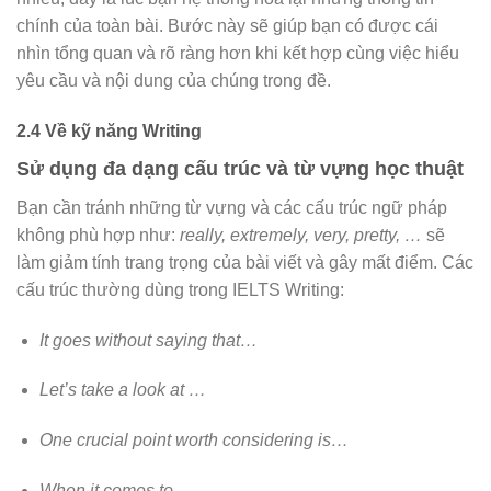
chính của toàn bài. Bước này sẽ giúp bạn có được cái
nhìn tổng quan và rõ ràng hơn khi kết hợp cùng việc hiểu
yêu cầu và nội dung của chúng trong đề.
2.4 Về kỹ năng Writing
Sử dụng đa dạng cấu trúc và từ vựng học thuật
Bạn cần tránh những từ vựng và các cấu trúc ngữ pháp
không phù hợp như:
really, extremely, very, pretty, …
sẽ
làm giảm tính trang trọng của bài viết và gây mất điểm.
Các
cấu trúc thường dùng trong IELTS Writing:
It goes without saying that…
Let’s take a look at …
One crucial point worth considering is…
When it comes to…