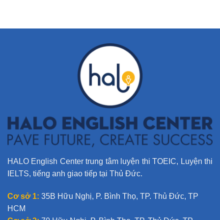
t
e
r
n
a
t
i
v
e
:
HALO English Center trung tâm luyện thi TOEIC, Luyện thi
IELTS, tiếng anh giao tiếp tại Thủ Đức.
Cơ sở 1:
35B Hữu Nghị, P. Bình Thọ, TP. Thủ Đức, TP
HCM