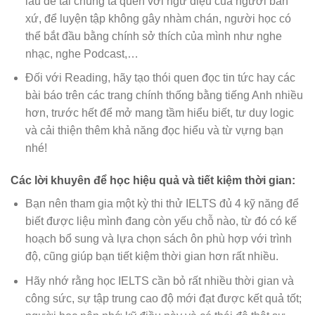
lâu để tai chúng ta quen với ngữ điệu của người bản
xứ, để luyện tập không gây nhàm chán, người học có
thể bắt đầu bằng chính sở thích của mình như nghe
nhạc, nghe Podcast,…
Đối với Reading, hãy tạo thói quen đọc tin tức hay các
bài báo trên các trang chính thống bằng tiếng Anh nhiều
hơn, trước hết để mở mang tầm hiểu biết, tư duy logic
và cải thiện thêm khả năng đọc hiểu và từ vựng bạn
nhé!
Các lời khuyên để học hiệu quả và tiết kiệm thời gian:
Bạn nên tham gia một kỳ thi thử IELTS đủ 4 kỹ năng để
biết được liệu mình đang còn yếu chỗ nào, từ đó có kế
hoạch bổ sung và lựa chọn sách ôn phù hợp với trình
độ, cũng giúp bạn tiết kiệm thời gian hơn rất nhiều.
Hãy nhớ rằng học IELTS cần bỏ rất nhiều thời gian và
công sức, sự tập trung cao độ mới đạt được kết quả tốt;