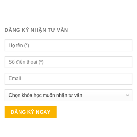
ĐĂNG KÝ NHẬN TƯ VẤN
A
l