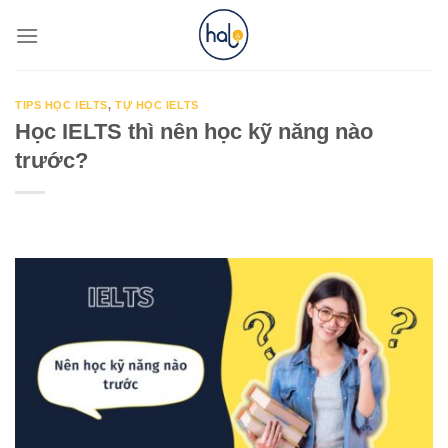
Skip
to
content
TIPS HỌC IELTS
,
TỰ HỌC IELTS
Học IELTS thì nên học kỹ năng nào
trước?