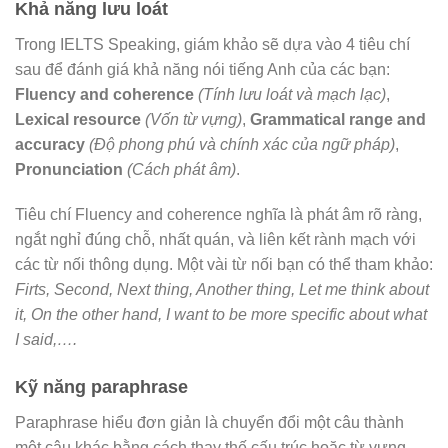
Khả năng lưu loát
Trong IELTS Speaking, giám khảo sẽ dựa vào 4 tiêu chí
sau để đánh giá khả năng nói tiếng Anh của các bạn:
Fluency and coherence
(Tính lưu loát và mạch lạc)
,
Lexical resource
(Vốn từ vựng)
,
Grammatical range and
accuracy
(Độ phong phú và chính xác của ngữ pháp)
,
Pronunciation
(Cách phát âm)
.
Tiêu chí Fluency and coherence nghĩa là phát âm rõ ràng,
ngắt nghỉ đúng chỗ, nhất quán, và liên kết rành mạch với
các từ nối thông dụng. Một vài từ nối bạn có thể tham khảo:
Firts, Second, Next thing, Another thing, Let me think about
it, On the other hand, I want to be more specific about what
I said,….
Kỹ năng paraphrase
Paraphrase hiểu đơn giản là chuyển đổi một câu thành
một câu khác bằng cách thay thế cấu trúc hoặc từ vựng