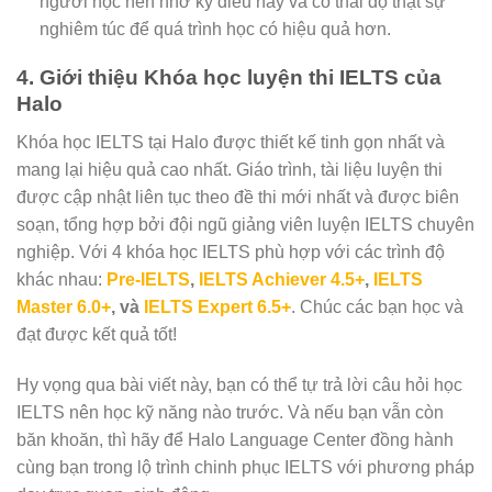
người học nên nhớ kỹ điều này và có thái độ thật sự
nghiêm túc để quá trình học có hiệu quả hơn.
4. Giới thiệu Khóa học luyện thi IELTS của
Halo
Khóa học IELTS tại Halo được thiết kế tinh gọn nhất và
mang lại hiệu quả cao nhất. Giáo trình, tài liệu luyện thi
được cập nhật liên tục theo đề thi mới nhất và được biên
soạn, tổng hợp bởi đội ngũ giảng viên luyện IELTS chuyên
nghiệp. Với 4 khóa học IELTS phù hợp với các trình độ
khác nhau:
Pre-IELTS
,
IELTS Achiever 4.5+
,
IELTS
Master 6.0+
, và
IELTS Expert 6.5+
.
Chúc các bạn học và
đạt được kết quả tốt!
Hy vọng qua bài viết này, bạn có thể tự trả lời câu hỏi học
IELTS nên học kỹ năng nào trước. Và nếu bạn vẫn còn
băn khoăn, thì hãy để Halo Language Center đồng hành
cùng bạn trong lộ trình chinh phục IELTS với phương pháp