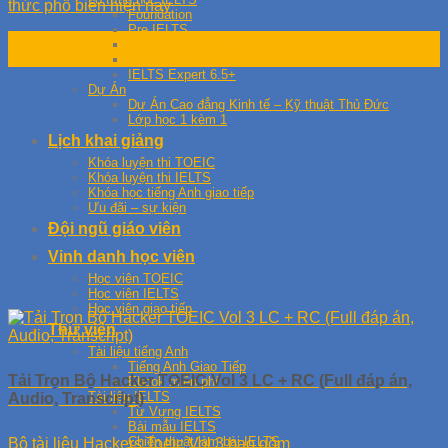
thức phổ biến hiện nay
Foundation
Pre IELTS
25
IELTS Archiever 4.5+
Th10
IELTS Master 5.5+
IELTS Expert 6.5+
Dự Án
Dự Án Cao đẳng Kinh tế – Kỹ thuật Thủ Đức
Lớp học 1 kèm 1
Lịch khai giảng
Khóa luyện thi TOEIC
Khóa luyện thi IELTS
Khóa học tiếng Anh giao tiếp
Ưu đãi – sự kiện
Đội ngũ giáo viên
Vinh danh học viên
Học viên TOEIC
Học viên IELTS
Học viên giao tiếp
Thư viện
Tài liệu tiếng Anh
Tiếng Anh Giao Tiếp
Tải Trọn Bộ Hacker TOEIC Vol 3 LC + RC (Full đáp án,
Ebook miễn phí
Tài liệu IELTS
Audio, Transcript)
Từ Vựng IELTS
Bài mẫu IELTS
Chiến thuật làm bài IELTS
Bộ tài liệu Hackers Toeic Vol 3 bao gồm