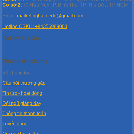
Cơ sở 2:
70 Hữu Nghị, P. Bình Thọ, TP. Thủ Đức, TP HCM
Email:
marketinghalo.edu@gmail.com
Hotline CSKH: +84356989003
Follow Us On
Thông tin chung
Về chúng tôi
Câu hỏi thường gặp
Tin tức - hoạt động
Đội ngũ giảng dạy
Thông tin thanh toán
Tuyển dụng
Nội quy học viên