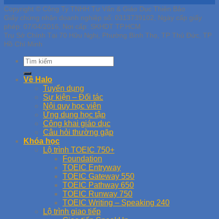
Copyright © Công Ty TNHH Tư Vấn & Giáo Dục Thiên Bảo
Giấy chứng nhận doanh nghiệp số: 0313739102, Ngày cấp giấy
phép: 07/04/2016, Nơi cấp: SKHDT TP.HCM
Trụ Sở Chính Tại 70 Hữu Nghị, Phường Bình Thọ, TP Thủ Đức, TP
Hồ Chí Minh
Về Halo
Tuyển dụng
Sự kiện – Đối tác
Nội quy học viên
Ứng dụng học tập
Công khai giáo dục
Câu hỏi thường gặp
Khóa học
Lộ trình TOEIC 750+
Foundation
TOEIC Entryway
TOEIC Gateway 550
TOEIC Pathway 650
TOEIC Runway 750
TOEIC Writing – Speaking 240
Lộ trình giao tiếp