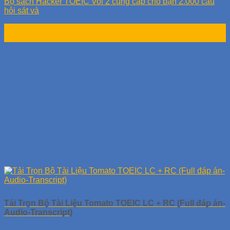
Bộ sách Hacker TOEIC Vol 2 cung cấp cho bạn 2.000 câu
hỏi sát và
26
Th8
Tải Trọn Bộ Tài Liệu Tomato TOEIC LC + RC (Full đáp án-
Audio-Transcript)