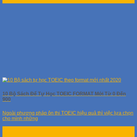
Th8
10 Bộ Sách Để Tự Học TOEIC FORMAT Mới Từ 0 Đến
900
Ngoài phương pháp ôn thi TOEIC hiệu quả thì việc lựa chọn
cho mình những
21
Th8