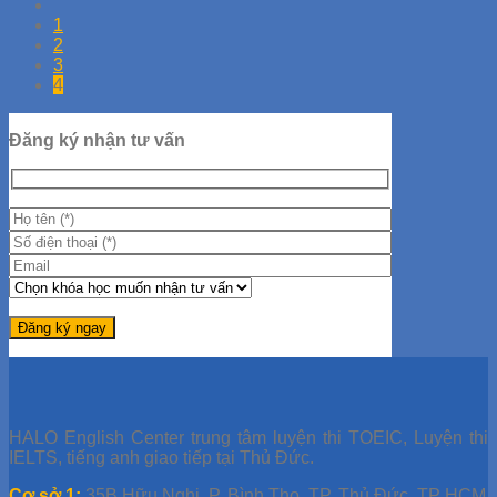
1
2
3
4
Đăng ký nhận tư vấn
HALO English Center trung tâm luyện thi TOEIC, Luyện thi
IELTS, tiếng anh giao tiếp tại Thủ Đức.
Cơ sở 1:
35B Hữu Nghị, P. Bình Thọ, TP. Thủ Đức, TP HCM