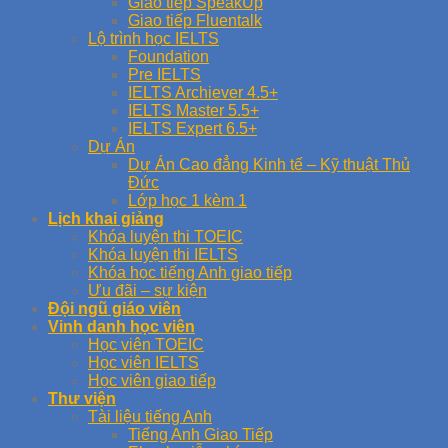
Giao tiếp SpeakUp
Giao tiếp Fluentalk
Lộ trình học IELTS
Foundation
Pre IELTS
IELTS Archiever 4.5+
IELTS Master 5.5+
IELTS Expert 6.5+
Dự Án
Dự Án Cao đẳng Kinh tế – Kỹ thuật Thủ
Đức
Lớp học 1 kèm 1
Lịch khai giảng
Khóa luyện thi TOEIC
Khóa luyện thi IELTS
Khóa học tiếng Anh giao tiếp
Ưu đãi – sự kiện
Đội ngũ giáo viên
Vinh danh học viên
Học viên TOEIC
Học viên IELTS
Học viên giao tiếp
Thư viện
Tài liệu tiếng Anh
Tiếng Anh Giao Tiếp