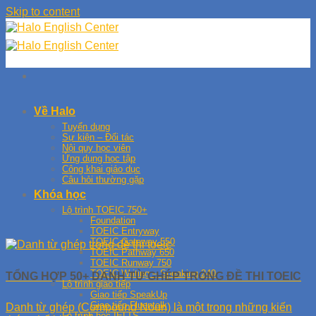
Skip to content
Về Halo
Tuyển dụng
Sự kiện – Đối tác
Nội quy học viên
Ứng dụng học tập
Công khai giáo dục
Câu hỏi thường gặp
Khóa học
Lộ trình TOEIC 750+
Foundation
TOEIC Entryway
TOEIC Gateway 550
TOEIC Pathway 650
TOEIC Runway 750
TOEIC Writing – Speaking 240
TỔNG HỢP 50+ DANH TỪ GHÉP TRONG ĐỀ THI TOEIC
Lộ trình giao tiếp
Giao tiếp SpeakUp
Giao tiếp Fluentalk
Danh từ ghép (Compound Noun) là một trong những kiến
Lộ trình học IELTS