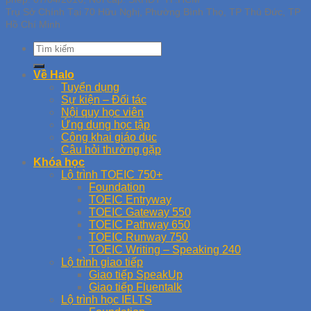
Trụ Sở Chính Tại 70 Hữu Nghị, Phường Bình Thọ, TP Thủ Đức, TP
Hồ Chí Minh
Về Halo
Tuyển dụng
Sự kiện – Đối tác
Nội quy học viên
Ứng dụng học tập
Công khai giáo dục
Câu hỏi thường gặp
Khóa học
Lộ trình TOEIC 750+
Foundation
TOEIC Entryway
TOEIC Gateway 550
TOEIC Pathway 650
TOEIC Runway 750
TOEIC Writing – Speaking 240
Lộ trình giao tiếp
Giao tiếp SpeakUp
Giao tiếp Fluentalk
Lộ trình học IELTS