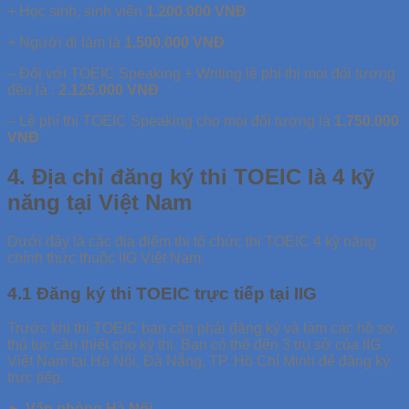
+ Học sinh, sinh viên
1.200.000 VNĐ
+ Người đi làm là
1.500.000 VNĐ
– Đối với TOEIC Speaking + Writing lệ phí thi mọi đối tượng
đều là :
2.125.000 VNĐ
– Lệ phí thi TOEIC Speaking cho mọi đối tượng là
1.750.000
VNĐ
4. Địa chỉ đăng ký thi TOEIC là 4 kỹ
năng tại Việt Nam
Dưới đây là các địa điểm thi tổ chức thi TOEIC 4 kỹ năng
chính thức thuộc IIG Việt Nam.
4.1 Đăng ký thi TOEIC trực tiếp tại IIG
Trước khi thi TOEIC bạn cần phải đăng ký và làm các hồ sơ,
thủ tục cần thiết cho kỳ thi. Bạn có thể đến 3 trụ sở của IIG
Việt Nam tại Hà Nội, Đà Nẵng, TP. Hồ Chí Minh để đăng ký
trực tiếp.
► Văn phòng Hà Nội