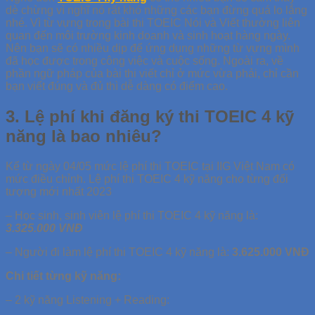
dè chừng vì nghĩ nó rất khó những các bạn đừng quá lo lắng
nhé. Vì từ vựng trong bài thi TOEIC Nói và Viết thường liên
quan đến môi trường kinh doanh và sinh hoạt hàng ngày.
Nên bạn sẽ có nhiều dịp để ứng dụng những từ vựng mình
đã học được trong công việc và cuộc sống. Ngoài ra, về
phần ngữ pháp của bài thi viết chỉ ở mức vừa phải, chỉ cần
bạn viết đúng và đủ thì dễ dàng có điểm cao.
3. Lệ phí khi đăng ký thi TOEIC 4 kỹ
năng là bao nhiêu?
Kể từ ngày 04/05 mức lệ phí thi TOEIC tại IIG Việt Nam có
mức điều chỉnh. Lệ phí thi TOEIC 4 kỹ năng cho từng đối
tượng mới nhất 2023
– Học sinh, sinh viên lệ phí thi TOEIC 4 kỹ năng là:
3.325.000 VNĐ
– Người đi làm lệ phí thi TOEIC 4 kỹ năng là:
3.625.000 VNĐ
Chi tiết từng kỹ năng:
– 2 kỹ năng Listening + Reading: