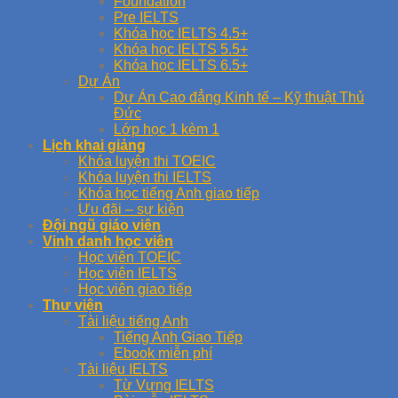
Foundation
Pre IELTS
Khóa học IELTS 4.5+
Khóa học IELTS 5.5+
Khóa học IELTS 6.5+
Dự Án
Dự Án Cao đẳng Kinh tế – Kỹ thuật Thủ
Đức
Lớp học 1 kèm 1
Lịch khai giảng
Khóa luyện thi TOEIC
Khóa luyện thi IELTS
Khóa học tiếng Anh giao tiếp
Ưu đãi – sự kiện
Đội ngũ giáo viên
Vinh danh học viên
Học viên TOEIC
Học viên IELTS
Học viên giao tiếp
Thư viện
Tài liệu tiếng Anh
Tiếng Anh Giao Tiếp
Ebook miễn phí
Tài liệu IELTS
Từ Vựng IELTS