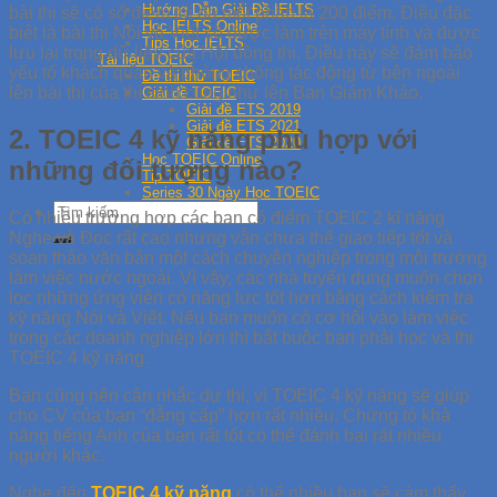
Hướng Dẫn Giải Đề IELTS
bài thi sẽ có số điểm tối đa mỗi phần là 200 điểm. Điều đặc
Học IELTS Online
biệt là bài thi Nói và Viết sẽ được làm trên máy tính và được
Tips Học IELTS
lưu lại trong dữ liệu của Hội đồng thi. Điều này sẽ đảm bảo
Tài liệu TOEIC
yếu tố khách quan và phòng chống tác động từ bên ngoài
Đề thi thử TOEIC
lên bài thi của thí sinh cũng như lên Ban Giám Khảo.
Giải đề TOEIC
Giải đề ETS 2019
Giải đề ETS 2021
2. TOEIC 4 kỹ năng phù hợp với
Giải đề ETS 2020
Học TOEIC Online
những đối tượng nào?
Tip TOEIC
Series 30 Ngày Học TOEIC
Có nhiều trường hợp các bạn có điểm TOEIC 2 kĩ năng
Nghe và Đọc rất cao nhưng vẫn chưa thể giao tiếp tốt và
soạn thảo văn bản một cách chuyên nghiệp trong môi trường
làm việc nước ngoài. Vì vậy, các nhà tuyển dụng muốn chọn
lọc những ứng viên có năng lực tốt hơn bằng cách kiểm tra
kỹ năng Nói và Viết. Nếu bạn muốn có cơ hội vào làm việc
trong các doanh nghiệp lớn thì bắt buộc bạn phải học và thi
TOEIC 4 kỹ năng.
Bạn cũng nên cân nhắc dự thi, vì TOEIC 4 kỹ năng sẽ giúp
cho CV của bạn “đẳng cấp” hơn rất nhiều. Chứng tỏ khả
năng tiếng Anh của bạn rất tốt có thể đánh bại rất nhiều
người khác.
Nghe đến
TOEIC 4 kỹ năng
có thể nhiều bạn sẽ cảm thấy