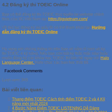
4.2 Đăng ký thi TOEIC Online
Bạn có thể đăng ký thi TOEIC trực tuyến tại website chính
thức của IIG Việt Nam tại:
https://iigvietnam.com/
Về thủ tục đăng ký và giấy tờ có thể tham khảo tại:
Hướng
dẫn đăng ký thi TOEIC Online
Hy vọng với những thông tin trên bạn sẽ nắm rõ hơn về kỳ
thi TOEIC 4 kỹ năng. Nếu bạn còn bất kỳ thắc mắc nào hoặc
muốn đăng ký các khóa học TOEIC thì liên hệ ngay với
Halo
Language Center.
Halo chúc các bạn học thật tốt.
Facebook Comments
Lượt xem:
345
Bài viết liên quan:
Thang điểm TOEIC Cách tính điểm TOEIC 2 và 4 Kỹ
năng mới nhất 2024
4 Bước Nâng Điểm TOEIC LISTENING Dễ Dàng