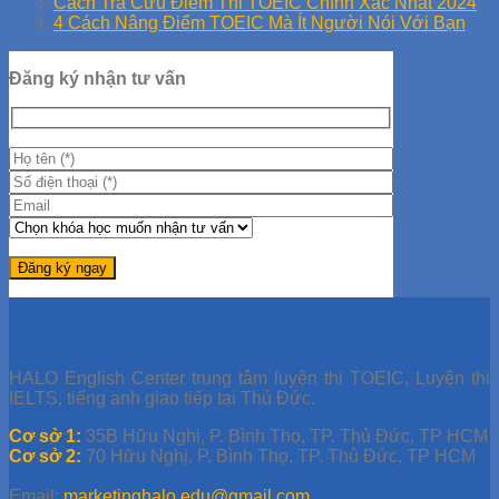
Cách Tra Cứu Điểm Thi TOEIC Chính Xác Nhất 2024
4 Cách Nâng Điểm TOEIC Mà Ít Người Nói Với Bạn
Đăng ký nhận tư vấn
HALO English Center trung tâm luyện thi TOEIC, Luyện thi
IELTS, tiếng anh giao tiếp tại Thủ Đức.
Cơ sở 1:
35B Hữu Nghị, P. Bình Thọ, TP. Thủ Đức, TP HCM
Cơ sở 2:
70 Hữu Nghị, P. Bình Thọ, TP. Thủ Đức, TP HCM
Email:
marketinghalo.edu@gmail.com