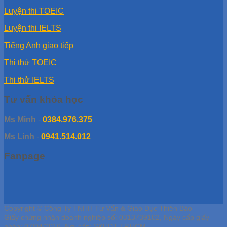
Luyện thi TOEIC
Luyện thi IELTS
Tiếng Anh giao tiếp
Thi thử TOEIC
Thi thử IELTS
Tư vấn khóa học
Ms Minh
-
0384.976.375
Ms Linh
-
0941.514.012
Fanpage
Copyright © Công Ty TNHH Tư Vấn & Giáo Dục Thiên Bảo
Giấy chứng nhận doanh nghiệp số: 0313739102, Ngày cấp giấy
phép: 07/04/2016, Nơi cấp: SKHDT TP.HCM