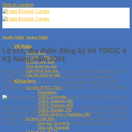
Skip to content
Tài liệu TOEIC
,
Tự học TOEIC
Về Halo
Lệ phí, địa điểm đăng ký thi TOEIC 4
Tuyển dụng
Kỹ Năng năm 2024
Sự kiện – Đối tác
Nội quy học viên
Ứng dụng học tập
Công khai giáo dục
Khi nhắc đến bài thi TOEIC, ai cũng chỉ nhớ đến môt bài thi
Câu hỏi thường gặp
TOEIC có hai phần là nghe và đọc. Mà quên mất rằng
Khóa học
TOEIC vẫn bao gồm cả 4 kỹ năng: Nghe, Nói, Đọc, Viết
(Listening, Speaking, Reading, Writing) – TOEIC 4 kỹ năng.
Lộ trình TOEIC 750+
Foundation
TOEIC Entryway
TOEIC Gateway 550
TOEIC Pathway 650
Thay vì bằng TOEIC 2 kỹ năng trước đây, một số trường cao
TOEIC Runway 750
đẳng, đại học đã áp dụng bằng TOEIC 4 kỹ năng chuẩn đầu
TOEIC Writing – Speaking 240
ra. Còn chần chừ gì nữa mà chúng ta không bắt tay vào học
Lộ trình giao tiếp
TOEIC 4 kỹ năng ngay từ bây giờ để bắt kịp thời đại?
Giao tiếp SpeakUp
Giao tiếp Fluentalk
Lộ trình học IELTS