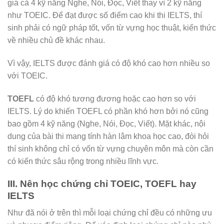
giá cả 4 kỹ năng Nghe, Nói, Đọc, Viết thay vì 2 kỹ năng
như TOEIC. Để đạt được số điểm cao khi thi IELTS, thí
sinh phải có ngữ pháp tốt, vốn từ vựng học thuật, kiến thức
về nhiều chủ đề khác nhau.
Vì vậy, IELTS được đánh giá có độ khó cao hơn nhiều so
với TOEIC.
TOEFL
có độ khó tương đương hoặc cao hơn so với
IELTS. Lý do khiến TOEFL có phần khó hơn bởi nó cũng
bao gồm 4 kỹ năng (Nghe, Nói, Đọc, Viết). Mặt khác, nội
dung của bài thi mang tính hàn lâm khoa học cao, đòi hỏi
thí sinh không chỉ có vốn từ vựng chuyên môn mà còn cần
có kiến thức sâu rộng trong nhiều lĩnh vực.
III. Nên học chứng chỉ TOEIC, TOEFL hay
IELTS
Như đã nói ở trên thì mỗi loại chứng chỉ đều có những ưu