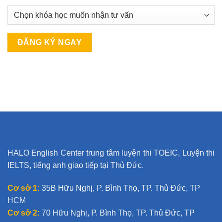
A
l
t
e
r
n
a
t
HALO English Center trung tâm luyện thi TOEIC, Luyện thi
i
IELTS, tiếng anh giao tiếp tại Thủ Đức.
v
e
Cơ sở 1:
35B Hữu Nghị, P. Bình Thọ, TP. Thủ Đức, TP
:
HCM
Cơ sở 2:
70 Hữu Nghị, P. Bình Thọ, TP. Thủ Đức, TP