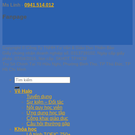
Ms Linh
-
0941.514.012
Fanpage
Copyright © Công Ty TNHH Tư Vấn & Giáo Dục Thiên Bảo
Giấy chứng nhận doanh nghiệp số: 0313739102, Ngày cấp giấy
phép: 07/04/2016, Nơi cấp: SKHDT TP.HCM
Trụ Sở Chính Tại 70 Hữu Nghị, Phường Bình Thọ, TP Thủ Đức, TP
Hồ Chí Minh
Về Halo
Tuyển dụng
Sự kiện – Đối tác
Nội quy học viên
Ứng dụng học tập
Công khai giáo dục
Câu hỏi thường gặp
Khóa học
Lộ trình TOEIC 750+