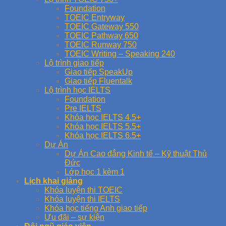
Foundation
TOEIC Entryway
TOEIC Gateway 550
TOEIC Pathway 650
TOEIC Runway 750
TOEIC Writing – Speaking 240
Lộ trình giao tiếp
Giao tiếp SpeakUp
Giao tiếp Fluentalk
Lộ trình học IELTS
Foundation
Pre IELTS
Khóa học IELTS 4.5+
Khóa học IELTS 5.5+
Khóa học IELTS 6.5+
Dự Án
Dự Án Cao đẳng Kinh tế – Kỹ thuật Thủ
Đức
Lớp học 1 kèm 1
Lịch khai giảng
Khóa luyện thi TOEIC
Khóa luyện thi IELTS
Khóa học tiếng Anh giao tiếp
Ưu đãi – sự kiện