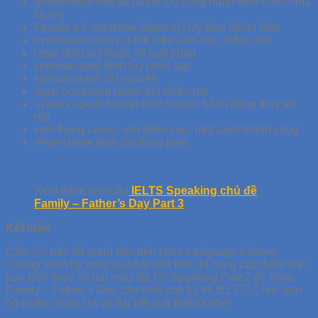
government official (danh từ) công nhân viên chức Nhà
Nước
People’s Committee (danh từ) Ủy Ban Nhân Dân
expressive (tính từ) thể hiện cảm xúc, diễn cảm
legal (tính từ) thuộc về luật pháp
sophisticated (tính từ) phức tạp
lawsuit (danh từ) vụ kiện
legal complaint (danh từ) khiếu nại
actions speak louder than words: hành động thay lời
nói
with flying colors: với điểm cao, một cách thành công
respectable (tính từ) đáng kính
Xem thêm bài mẫu
IELTS Speaking chủ đề
Family – Father’s Day Part 3
Kết luận
Cảm ơn bạn đã quan tâm đến Halo Language Center!
Chúng mình hy vọng qua bài viết trên đã cung cấp thêm cho
bạn kiến thức về bài mẫu IELTS Speaking Part 2 về Topic
Family – Father’s Day cần thiết cho kỳ thi IELTS. Chúc bạn
ôn luyện chăm chỉ và đạt kết quả thật tốt nhé!