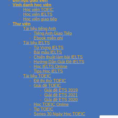
Đội ngũ giáo viên
Vinh danh học viên
Học viên TOEIC
Học viên IELTS
Học viên giao tiếp
Thư viện
Tài liệu tiếng Anh
Tiếng Anh Giao Tiếp
Ebook miễn phí
Tài liệu IELTS
Từ Vựng IELTS
Bài mẫu IELTS
Chiến thuật làm bài IELTS
Hướng Dẫn Giải Đề IELTS
Học IELTS Online
Tips Học IELTS
Tài liệu TOEIC
Đề thi thử TOEIC
Giải đề TOEIC
Giải đề ETS 2019
Giải đề ETS 2021
Giải đề ETS 2020
Học TOEIC Online
Tip TOEIC
Series 30 Ngày Học TOEIC