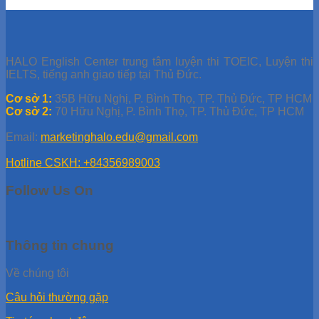
HALO English Center trung tâm luyện thi TOEIC, Luyện thi
IELTS, tiếng anh giao tiếp tại Thủ Đức.
Cơ sở 1:
35B Hữu Nghị, P. Bình Thọ, TP. Thủ Đức, TP HCM
Cơ sở 2:
70 Hữu Nghị, P. Bình Thọ, TP. Thủ Đức, TP HCM
Email:
marketinghalo.edu@gmail.com
Hotline CSKH: +84356989003
Follow Us On
Thông tin chung
Về chúng tôi
Câu hỏi thường gặp