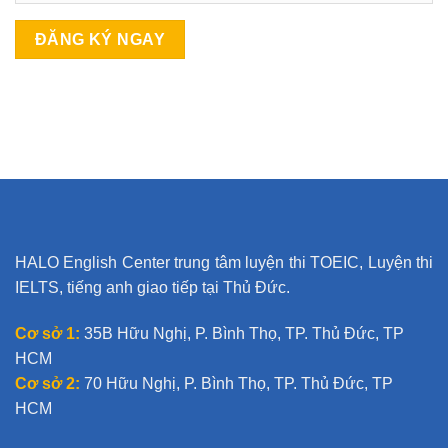
A
l
t
e
r
n
a
t
HALO English Center trung tâm luyện thi TOEIC, Luyện thi
i
IELTS, tiếng anh giao tiếp tại Thủ Đức.
v
e
Cơ sở 1:
35B Hữu Nghị, P. Bình Thọ, TP. Thủ Đức, TP
:
HCM
Cơ sở 2:
70 Hữu Nghị, P. Bình Thọ, TP. Thủ Đức, TP
HCM