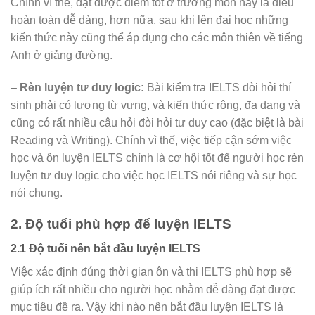
Chính vì thế, đạt được điểm tốt ở trường môn này là điều
hoàn toàn dễ dàng, hơn nữa, sau khi lên đại học những
kiến thức này cũng thể áp dụng cho các môn thiên về tiếng
Anh ở giảng đường.
–
Rèn luyện tư duy logic:
Bài kiểm tra IELTS đòi hỏi thí
sinh phải có lượng từ vựng, và kiến thức rộng, đa dạng và
cũng có rất nhiều câu hỏi đòi hỏi tư duy cao (đặc biệt là bài
Reading và Writing). Chính vì thế, việc tiếp cận sớm việc
học và ôn luyện IELTS chính là cơ hội tốt để người học rèn
luyện tư duy logic cho việc học IELTS nói riêng và sự học
nói chung.
2. Độ tuổi phù hợp để luyện IELTS
2.1 Độ tuổi nên bắt đầu luyện IELTS
Việc xác định đúng thời gian ôn và thi IELTS phù hợp sẽ
giúp ích rất nhiều cho người học nhằm dễ dàng đạt được
mục tiêu đề ra. Vậy khi nào nên bắt đầu luyện IELTS là