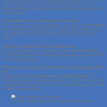
đuổi kiến thức và sự phát triển bản thân đã khiến anh ấy
đăng ký tham gia nhiều khóa học khác nhau và tham dự các
buổi hội thảo.)
Concentrate /ˈkɑːn.sən.treɪt/ (v): Tập trung
Ex:
In order to achieve good grades, she had to
concentrate
and dedicate focused time to her studies.
(Để đạt điểm cao,
cô ấy phải tập trung và dành thời gian tập trung cho việc
học.)
Distract /dɪˈstrækt/ (v): Làm mất tập trung
Ex:
The noise from the construction site outside
distracts
him badly.
(Tiếng ồn từ công trường xây dựng bên ngoài làm
anh ấy mất tập trung.)
Intensive /ɪnˈten.sɪv/ (a): ở một mức độ căng thẳng, kịch
liệt
Ex:
She underwent
an intensive training program
to
enhance her skills in public speaking.
(Cô ấy đã trải qua một
chương trình đào tạo ở một mức độ cao để nâng cao kỹ năng
nói trước công chúng.)
Chủ đề TOEIC SPEAKING: Study and Education