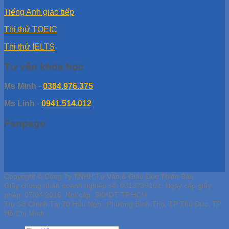
Tiếng Anh giao tiếp
Thi thử TOEIC
Thi thử IELTS
Tư vấn khóa học
Ms Minh
-
0384.976.375
Ms Linh
-
0941.514.012
Fanpage
Copyright © Công Ty TNHH Tư Vấn & Giáo Dục Thiên Bảo
Giấy chứng nhận doanh nghiệp số: 0313739102, Ngày cấp giấy
phép: 07/04/2016, Nơi cấp: SKHDT TP.HCM
Trụ Sở Chính Tại 70 Hữu Nghị, Phường Bình Thọ, TP Thủ Đức, TP
Hồ Chí Minh