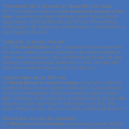
Theoretical /ˌθiː.əˈret̬.ə.kəl/ (a): Mang tính học thuật
Ex:
The professor discussed
the theoretical aspects of the
topic
, exploring concepts and ideas rather than practical
applications.
(Giáo sư đã thảo luận về các khía cạnh học
thuật của chủ đề, khám phá các khái niệm và ý tưởng hơn là
các ứng dụng thực tế.)
Tuition /tuːˈɪʃ.ən/ (n): Học phí
Ex:
The cost of tuition
at the university has increased over
the years, making it more challenging for some students to
afford higher education.
(Học phí tại trường đại học đã tăng
lên trong những năm qua, khiến một số sinh viên gặp khó
khăn hơn trong việc trang trải học phí đại học.)
Literate /ˈlɪt̬.ɚ.ət/ (a): Biết chữ
Ex:
Being literate in today’s society
is crucial for effective
communication and accessing information in various forms,
such as reading books and understanding digital content.
(Biết chữ trong xã hội ngày nay là rất quan trọng để giao tiếp
hiệu quả và truy cập thông tin dưới nhiều hình thức khác
nhau, chẳng hạn như đọc sách và hiểu nội dung kỹ thuật số.)
Pursuit /pɚˈsuːt/ (n): Sự theo đuổi
Ex:
His pursuit of knowledge
and personal growth led him
to enroll in various courses and attend seminars.
(Việc theo