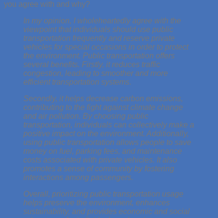
you agree with and why?
In my opinion, I wholeheartedly agree with the
viewpoint that individuals should use public
transportation frequently and reserve private
vehicles for special occasions in order to protect
the environment. Public transportation offers
several benefits. Firstly, it reduces traffic
congestion, leading to smoother and more
efficient transportation systems.
Secondly, it helps decrease carbon emissions,
contributing to the fight against climate change
and air pollution. By choosing public
transportation, individuals can collectively make a
positive impact on the environment. Additionally,
using public transportation allows people to save
money on fuel, parking fees, and maintenance
costs associated with private vehicles. It also
promotes a sense of community by fostering
interactions among passengers.
Overall, prioritizing public transportation usage
helps preserve the environment, enhances
sustainability, and provides economic and social