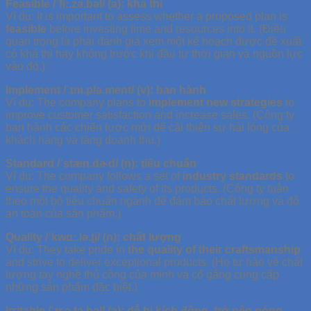
Feasible /ˈfiː.zə.bəl/ (a): khả thi
Ví dụ: It is important to assess whether a proposed plan is
feasible
before investing time and resources into it. (Điều
quan trọng là phải đánh giá xem một kế hoạch được đề xuất
có khả thi hay không trước khi đầu tư thời gian và nguồn lực
vào đó.)
Implement /ˈɪm.plə.ment/ (v): ban hành
Ví dụ: The company plans to
implement new strategies
to
improve customer satisfaction and increase sales. (Công ty
ban hành các chiến lược mới để cải thiện sự hài lòng của
khách hàng và tăng doanh thu.)
Standard /ˈstæn.dɚd/ (n): tiêu chuẩn
Ví dụ: The company follows a set of
industry standards
to
ensure the quality and safety of its products. (Công ty tuân
theo một bộ tiêu chuẩn ngành để đảm bảo chất lượng và độ
an toàn của sản phẩm.)
Quality /ˈkwɑː.lə.t̬i/ (n): chất lượng
Ví dụ: They take pride in
the quality of their craftsmanship
and strive to deliver exceptional products. (Họ tự hào về chất
lượng tay nghề thủ công của mình và cố gắng cung cấp
những sản phẩm đặc biệt.)
Irritable /ˈɪr.ə.t̬ə.bəl/ (a): dễ bị kích động, trở nên nóng