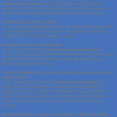
disposable products
that contribute to environmental
pollution. (Chai nhựa dùng một lần là một ví dụ về các sản
phẩm dùng một lần góp phần gây ô nhiễm môi trường.)
Exhaust /ɪgˈzɑːst/ (v): thải ra
Ví dụ: The car
exhaust
from the busy traffic filled the air with
harmful pollutants. (Khí thải xe hơi từ giao thông lấp đầy
không khí với các chất ô nhiễm có hại.)
Emission /iˈmɪʃ.ən/ (n): khí thải
Ví dụ: The reduction of
greenhouse gas emissions
is
crucial for mitigating the effects of climate change. (Việc giảm
phát thải khí nhà kính là rất quan trọng để giảm thiểu tác
động của biến đổi khí hậu.)
Carbon footprint /ˌkɑːr.bən ˈfʊt.prɪnt/: hệ quả của việc sử
dụng carbon
Ví dụ: Individuals can reduce
their carbon footprint
by
using public transportation or opting for energy-efficient
appliances. (Các cá nhân có thể giảm hệ quả của việc sử
dụng carbon của họ bằng cách sử dụng phương tiện giao
thông công cộng hoặc chọn các thiết bị tiết kiệm năng
lượng.)
Natural disaster /ˌnætʃ.ɚ.əl dɪˈzæs.tɚ/ : thảm họa thiên