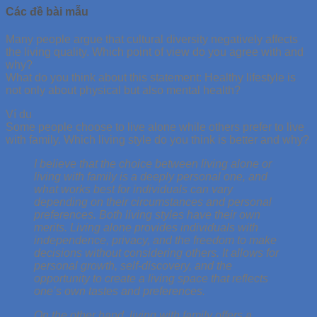
Các đề bài mẫu
Many people argue that cultural diversity negatively affects
the living quality. Which point of view do you agree with and
why?
What do you think about this statement: Healthy lifestyle is
not only about physical but also mental health?
Ví dụ
Some people choose to live alone while others prefer to live
with family. Which living style do you think is better and why?
I believe that the choice between living alone or
living with family is a deeply personal one, and
what works best for individuals can vary
depending on their circumstances and personal
preferences. Both living styles have their own
merits. Living alone provides individuals with
independence, privacy, and the freedom to make
decisions without considering others. It allows for
personal growth, self-discovery, and the
opportunity to create a living space that reflects
one’s own tastes and preferences.
On the other hand, living with family offers a