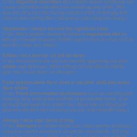
Ví dụ:
Digestive disorders
like irritable bowel syndrome can
cause discomfort and affect the overall quality of life. (Rối
loạn tiêu hóa như hội chứng ruột kích thích có thể gây khó
chịu và ảnh hưởng đến chất lượng cuộc sống nói chung.)
Vegetarian /ˌvedʒ.əˈter.i.ən/ (n): người ăn chay
Ví dụ: Many people choose to follow
a vegetarian diet
for
ethical or health reasons. (Nhiều người chọn ăn chay vì lý do
đạo đức hoặc sức khỏe.)
Edible /ˈed.ə.bəl/ (a): có thể ăn được
Ví dụ: Mushrooms are not only visually appealing but also
edible
and delicious. (Nấm không chỉ hấp dẫn về mặt thị
giác mà còn ăn được và rất ngon.)
Food preservation /fuːd ˌprez.ɚˈveɪ.ʃən/: chất bảo quản
thực phẩm
Ví dụ:
Food preservation techniques
such as canning and
freezing help extend the shelf life of perishable items. (Các
kỹ thuật bảo quản thực phẩm như đóng hộp và đông lạnh
giúp kéo dài thời hạn sử dụng của các mặt hàng dễ hỏng.)
Allergy /ˈæl.ɚ.dʒi/: bệnh dị ứng
Ví dụ:
Allergies
to certain foods can cause severe reactions,
requiring careful avoidance of specific ingredients. (Dị ứng
với một số loại thực phẩm có thể gây ra phản ứng nghiêm