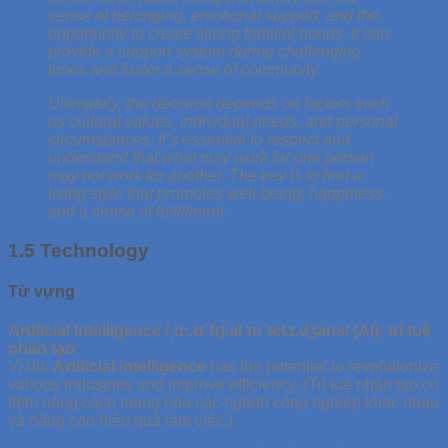
sense of belonging, emotional support, and the
opportunity to create strong familial bonds. It can
provide a support system during challenging
times and foster a sense of community.
Ultimately, the decision depends on factors such
as cultural values, individual needs, and personal
circumstances. It’s essential to respect and
understand that what may work for one person
may not work for another. The key is to find a
living style that promotes well-being, happiness,
and a sense of fulfillment.
1.5 Technology
Từ vựng
Artificial Intelligence /ˌɑː.tɪˈfɪʃ.əl ɪnˈtel.ɪ.dʒəns/ (AI): trí tuệ
nhân tạo
Ví dụ:
Artificial intelligence
has the potential to revolutionize
various industries and improve efficiency. (Trí tuệ nhân tạo có
tiềm năng cách mạng hóa các ngành công nghiệp khác nhau
và nâng cao hiệu quả làm việc.)