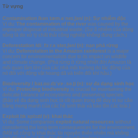
Từ vựng
Contamination /kənˌtæm.əˈneɪ.ʃən/ (n): Sự nhiễm độc
Ví dụ:
The contamination of the river
was caused by the
improper disposal of industrial waste. (Sự ô nhiễm của dòng
sông là do xử lý chất thải công nghiệp không đúng cách.)
Deforestation /diːˌfɔːr.əˈsteɪ.ʃən/ (n): nạn phá rừng
Ví dụ:
Deforestation in the Amazon rainforest
is a major
concern for environmentalists due to its impact on wildlife
and climate change. (Phá rừng ở rừng nhiệt đới Amazon là
mối quan tâm lớn của các nhà môi trường do tác động của
nó đối với động vật hoang dã và biến đổi khí hậu.)
Biodiversity /ˌbaɪ.oʊ.dɪˈvɝː.sə.t̬i (n): sự đa dạng sinh học
Ví dụ:
Protecting biodiversity
is crucial for maintaining the
delicate balance of ecosystems and preserving species.
(Bảo vệ đa dạng sinh học là rất quan trọng để duy trì sự cân
bằng mong manh của các hệ sinh thái và bảo tồn các loài.)
Exploit /ɪkˈsplɔɪt/ (v): khai thác
Ví dụ: Some companies
exploit natural resources
without
considering the long-term consequences for the environment.
(Một số công ty khai thác tài nguyên thiên nhiên mà không