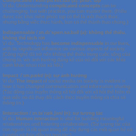
Complicated /ˈkɒm.plɪ.keɪ.tɪd/ (a): phức tạp
Ví dụ: Understanding
complicated concepts
can be
challenging, but with practice, you can master them. (Hiểu
được các khái niệm phức tạp có thể là một thách thức,
nhưng bằng việc thực hành, bạn có thể thành thạo chúng.)
Indispensable /ˌɪn.dɪˈspen.sə.bəl/ (a): không thể thiếu,
không thể tách rời
Ví dụ: Technology has
become indispensable
in our lives,
with its significant influence on various aspects of society.
(Công nghệ đã trở nên không thể thiếu trong cuộc sống của
chúng ta, với ảnh hưởng đáng kể của nó đối với các khía
cạnh khác nhau của xã hội.)
Impact /ˈɪm.pækt/ (n): sự ảnh hưởng
Ví dụ:
The impact
of social media on society is evident in
how it has changed communication and information sharing.
(Tác động của truyền thông xã hội đối với xã hội thể hiện rõ
qua việc nó đã thay đổi cách thức truyền thông và chia sẻ
thông tin.)
Iinteraction /ˌɪn.təˈræk.ʃən/ (n): sự tương tác
Ví dụ:
Human interaction
is vital for building meaningful
relationships and fostering collaboration. (Sự tương tác của
con người là rất quan trọng để xây dựng các mối quan hệ có
ý nghĩa và thúc đẩy sự hợp tác.)