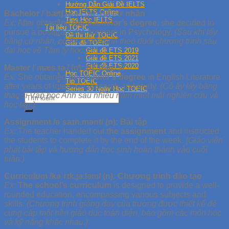
Hướng Dẫn Giải Đề IELTS
Học IELTS Online
Bachelor /ˈbætʃ.əl.ɚ/ (n): Hệ cử nhân
Tips Học IELTS
Ex:
After obtaining
her bachelor’s degree
, she decided to
Tài liệu TOEIC
pursue a postgraduate program in Psychology.
(Sau khi lấy
Đề thi thử TOEIC
bằng cử nhân, cô ấy quyết định theo đuổi chương trình sau
Giải đề TOEIC
đại học về Tâm lý học.)
Giải đề ETS 2019
Giải đề ETS 2021
Giải đề ETS 2020
Master /ˈmæs.tɚ/ (n): Hệ thạc sĩ
Học TOEIC Online
Ex:
She obtained
her master’s degree
in English Literature
Tip TOEIC
after years of intensive research and study.
(Cô ấy lấy bằng
Series 30 Ngày Học TOEIC
thạc sĩ Văn học Anh sau nhiều năm miệt mài nghiên cứu và
học tập.)
Assignment /əˈsaɪn.mənt/ (n): Bài tập
Ex:
The teacher handed out
the assignment
and instructed
the students to complete it by the end of the week.
(Giáo viên
phát bài tập và hướng dẫn học sinh hoàn thành vào cuối
tuần.)
Curriculum /kəˈrɪk.jə.ləm/ (n): Chương trình đào tạo
Ex:
The school’s curriculum
is designed to provide a well-
rounded education, encompassing various subjects and
skills.
(Chương trình giảng dạy của trường được thiết kế để
cung cấp một nền giáo dục toàn diện, bao gồm các môn học
và kỹ năng khác nhau.)