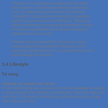
However, it is important to approach this topic
with caution, considering potential challenges
such as determining the criteria for defining
“unhealthy” food and considering the potential
impact on lower-income individuals. Striking a
balance between encouraging healthier choices
and ensuring affordability and accessibility to
nutritious food is crucial.
Overall, taxing unhealthy food can be a step
towards promoting healthier lifestyles, but it
should be implemented in a comprehensive and
well-thought-out manner.
1.4 Lifestyle
Từ vựng
Unwind /ʌnˈwaɪnd/ (v): xả hơi
Ví dụ: After a long day at work, she likes to
unwind
by taking
a relaxing bath and reading a good book. (Sau một ngày dài
làm việc, cô ấy thích xả hơi bằng cách tắm thư giãn và đọc
một cuốn sách hay.)