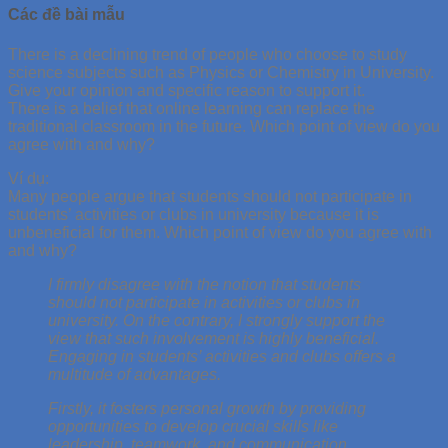
Các đề bài mẫu
There is a declining trend of people who choose to study
science subjects such as Physics or Chemistry in University.
Give your opinion and specific reason to support it.
There is a belief that online learning can replace the
traditional classroom in the future. Which point of view do you
agree with and why?
Ví dụ:
Many people argue that students should not participate in
students’ activities or clubs in university because it is
unbeneficial for them. Which point of view do you agree with
and why?
I firmly disagree with the notion that students
should not participate in activities or clubs in
university. On the contrary, I strongly support the
view that such involvement is highly beneficial.
Engaging in students’ activities and clubs offers a
multitude of advantages.
Firstly, it fosters personal growth by providing
opportunities to develop crucial skills like
leadership, teamwork, and communication.