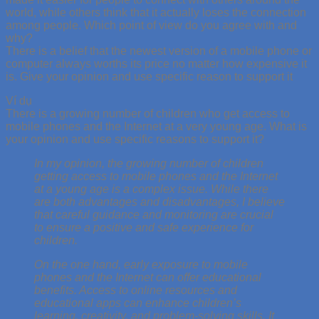
world, while others think that it actually loses the connection
among people. Which point of view do you agree with and
why?
There is a belief that the newest version of a mobile phone or
computer always worths its price no matter how expensive it
is. Give your opinion and use specific reason to support it
Ví dụ
There is a growing number of children who get access to
mobile phones and the Internet at a very young age. What is
your opinion and use specific reasons to support it?
In my opinion, the growing number of children
getting access to mobile phones and the Internet
at a young age is a complex issue. While there
are both advantages and disadvantages, I believe
that careful guidance and monitoring are crucial
to ensure a positive and safe experience for
children.
On the one hand, early exposure to mobile
phones and the Internet can offer educational
benefits. Access to online resources and
educational apps can enhance children’s
learning, creativity, and problem-solving skills. It