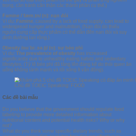
trọng, cần tránh cẩn thận các thành phần cụ thể.)
Famine /ˈfæm.ɪn/ (n): nạn đói
Ví dụ:
Famine
, caused by a lack of food supply, can lead to
widespread hunger and malnutrition. (Nạn đói do thiếu
nguồn cung cấp thực phẩm có thể dẫn đến nạn đói và suy
dinh dưỡng lan rộng.)
Obesity /oʊˈbiː.sə.t̬i/ (n): sự béo phì
Ví dụ:
The prevalence of obesity
has increased
significantly due to unhealthy eating habits and sedentary
lifestyles. (Tỷ lệ béo phì đã tăng lên đáng kể do thói quen ăn
uống không lành mạnh và lối sống ít vận động).
Chủ đề TOEIC Speaking: FOOD
Các đề bài mẫu
Do you believe that the government should regulate food
labeling to provide more detailed information about
nutritional content and potential health risks? Why or why
not?
What do you think some specific dietary trends, such as