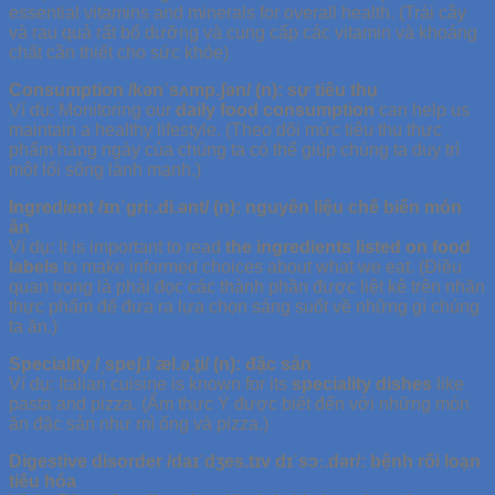
essential vitamins and minerals for overall health. (Trái cây
và rau quả rất bổ dưỡng và cung cấp các vitamin và khoáng
chất cần thiết cho sức khỏe)
Consumption /kənˈsʌmp.ʃən/ (n): sự tiêu thụ
Ví dụ: Monitoring our
daily food consumption
can help us
maintain a healthy lifestyle. (Theo dõi mức tiêu thụ thực
phẩm hàng ngày của chúng ta có thể giúp chúng ta duy trì
một lối sống lành mạnh.)
Ingredient /ɪnˈgriː.di.ənt/ (n): nguyên liệu chế biến món
ăn
Ví dụ: It is important to read
the ingredients listed on food
labels
to make informed choices about what we eat. (Điều
quan trọng là phải đọc các thành phần được liệt kê trên nhãn
thực phẩm để đưa ra lựa chọn sáng suốt về những gì chúng
ta ăn.)
Speciality /ˌspeʃ.iˈæl.ə.t̬i/ (n): đặc sản
Ví dụ: Italian cuisine is known for its
speciality dishes
like
pasta and pizza. (Ẩm thực Ý được biết đến với những món
ăn đặc sản như mì ống và pizza.)
Digestive disorder /daɪˈdʒes.tɪv dɪˈsɔː.dər/: bệnh rối loạn
tiêu hóa