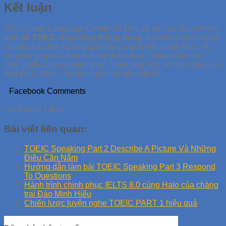
Kết luận
Vậy là Halo Language Center đã chia sẻ với các bạn những
chủ đề TOEIC Speaking thông dụng
, kèm theo bộ từ vựng
và mẫu câu hỏi thường gặp trong các kỳ thi chính thức. Hy
vọng sẽ giúp các bạn tích lũy thêm được nhiều kiến thức
mới, nhiều kinh nghiệm thực chiến phù hợp với mục tiêu của
bản thân. Chúc các bạn luôn học tập thật tốt!
Facebook Comments
Lượt xem:
1.846
Bài viết liên quan:
TOEIC Speaking Part 2 Describe A Picture Và Những
Điều Cần Nắm
Hướng dẫn làm bài TOEIC Speaking Part 3 Respond
To Questions
Hành trình chinh phục IELTS 8.0 cùng Halo của chàng
trai Đào Minh Hiếu
Chiến lược luyện nghe TOEIC PART 1 hiệu quả