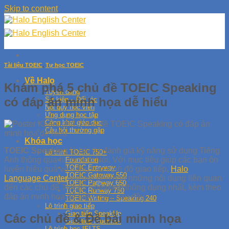
Skip to content
Tài liệu TOEIC
,
Tự học TOEIC
Về Halo
Khám phá 5 chủ đề TOEIC Speaking
Tuyển dụng
có đáp án minh họa dễ hiểu
Sự kiện – Đối tác
Nội quy học viên
Ứng dụng học tập
Công khai giáo dục
Câu hỏi thường gặp
Khóa học
TOEIC Speaking
là bài thi đánh giá kỹ năng sử dụng Tiếng
Lộ trình TOEIC 750+
Anh thông qua hình thức Nói. Với mục tiêu giúp các bạn ôn
Foundation
TOEIC Entryway
luyện hiệu quả và nâng cao trình độ giao tiếp,
Halo
TOEIC Gateway 550
Language Center
xin gửi đến bạn những nội dung liên quan
TOEIC Pathway 650
đến các chủ đề TOEIC Speaking thông dụng nhất, kèm theo
TOEIC Runway 750
đáp án minh họa dễ hiểu ngay sau đây.
TOEIC Writing – Speaking 240
Lộ trình giao tiếp
Giao tiếp SpeakUp
Các chủ đề & Đề bài minh họa
Giao tiếp Fluentalk
Lộ trình học IELTS