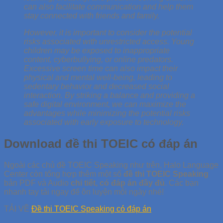
can also facilitate communication and help them
stay connected with friends and family.
However, it is important to consider the potential
risks associated with unrestricted access. Young
children may be exposed to inappropriate
content, cyberbullying, or online predators.
Excessive screen time can also impact their
physical and mental well-being, leading to
sedentary behavior and decreased social
interaction. By striking a balance and providing a
safe digital environment, we can maximize the
advantages while minimizing the potential risks
associated with early exposure to technology.
Download đề thi TOEIC có đáp án
Ngoài các chủ đề TOEIC Speaking như trên, Halo Language
Center còn tổng hợp thêm một số
đề thi TOEIC Speaking
bản PDF và Audio
chi tiết,
có đáp án đầy đủ
. Các bạn
nhanh tay tải ngay để ôn luyện mỗi ngày nhé!
TẢI VỀ
Đề thi TOEIC Speaking có đáp án