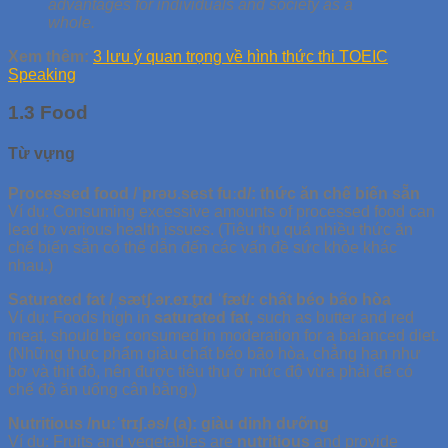
advantages for individuals and society as a
whole.
Xem thêm:
3 lưu ý quan trọng về hình thức thi TOEIC
Speaking
1.3 Food
Từ vựng
Processed food /ˈprəʊ.sest fuːd/: thức ăn chế biến sẵn
Ví dụ: Consuming excessive amounts of processed food can
lead to various health issues. (Tiêu thụ quá nhiều thức ăn
chế biến sẵn có thể dẫn đến các vấn đề sức khỏe khác
nhau.)
Saturated fat /ˌsætʃ.ər.eɪ.t̬ɪd ˈfæt/: chất béo bão hòa
Ví dụ: Foods high in
saturated fat,
such as butter and red
meat, should be consumed in moderation for a balanced diet.
(Những thực phẩm giàu chất béo bão hòa, chẳng hạn như
bơ và thịt đỏ, nên được tiêu thụ ở mức độ vừa phải để có
chế độ ăn uống cân bằng.)
Nutritious /nuːˈtrɪʃ.əs/ (a): giàu dinh dưỡng
Ví dụ: Fruits and vegetables are
nutritious
and provide