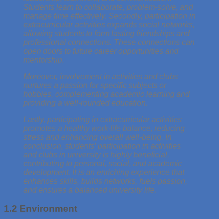
Students learn to collaborate, problem-solve, and
manage time effectively. Secondly, participation in
extracurricular activities expands social networks,
allowing students to form lasting friendships and
professional connections. These connections can
open doors to future career opportunities and
mentorship.
Moreover, involvement in activities and clubs
nurtures a passion for specific subjects or
hobbies, complementing academic learning and
providing a well-rounded education.
Lastly, participating in extracurricular activities
promotes a healthy work-life balance, reducing
stress and enhancing overall well-being. In
conclusion, students’ participation in activities
and clubs in university is highly beneficial,
contributing to personal, social, and academic
development. It is an enriching experience that
enhances skills, builds networks, fuels passion,
and ensures a balanced university life.
1.2 Environment