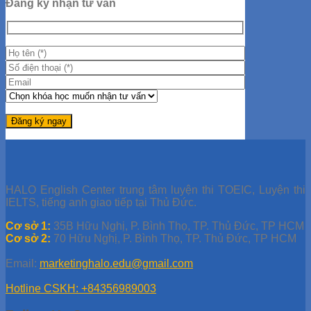
Đăng ký nhận tư vấn
HALO English Center trung tâm luyện thi TOEIC, Luyện thi
IELTS, tiếng anh giao tiếp tại Thủ Đức.
Cơ sở 1:
35B Hữu Nghị, P. Bình Thọ, TP. Thủ Đức, TP HCM
Cơ sở 2:
70 Hữu Nghị, P. Bình Thọ, TP. Thủ Đức, TP HCM
Email:
marketinghalo.edu@gmail.com
Hotline CSKH: +84356989003