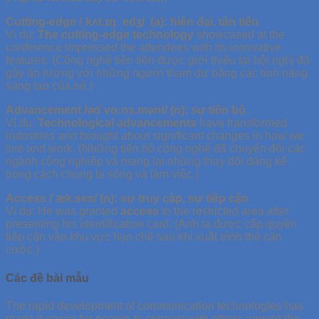
Cutting-edge /ˌkʌt.ɪŋ ˈedʒ/ (a): hiện đại, tân tiến
Ví dụ:
The cutting-edge technology
showcased at the
conference impressed the attendees with its innovative
features. (Công nghệ tiên tiến được giới thiệu tại hội nghị đã
gây ấn tượng với những người tham dự bằng các tính năng
sáng tạo của nó.)
Advancement /ədˈvɑːns.mənt/ (n): sự tiến bộ
Ví dụ:
Technological advancements
have transformed
industries and brought about significant changes in how we
live and work. (Những tiến bộ công nghệ đã chuyển đổi các
ngành công nghiệp và mang lại những thay đổi đáng kể
trong cách chúng ta sống và làm việc.)
Access /ˈæk.ses/ (n): sự truy cập, sự tiếp cận
Ví dụ: He was granted
access
to the restricted area after
presenting his identification card. (Anh ta được cấp quyền
tiếp cận vào khu vực hạn chế sau khi xuất trình thẻ căn
cước.)
Các đề bài mẫu
The rapid development of communication technologies has
made it easier for people to connect with others around the