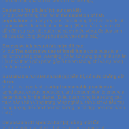
tính đến hậu quả lâu dài đối với môi trường.)
Depletion /dɪˈpliː.ʃən/ (v): sự cạn kiệt
Ví dụ: Overfishing has led to
the depletion of fish
populations
in many regions, threatening the livelihoods of
communities dependent on fishing. (Đánh bắt quá mức đã
dẫn đến sự cạn kiệt quần thể cá ở nhiều vùng, đe dọa sinh
kế của các cộng đồng phụ thuộc vào đánh bắt.)
Excessive /ekˈses.ɪv/ (a): mức độ cao
Ví dụ:
The excessive use of fossil fuels
contributes to air
pollution and global warming. (Việc sử dụng quá nhiều nhiên
liệu hóa thạch góp phần gây ô nhiễm không khí và sự nóng
lên toàn cầu.)
Sustainable /səˈsteɪ.nə.bəl/ (a): bền bỉ, có sức chống đỡ
được
Ví dụ: It is important to
adopt sustainable practices
in
agriculture, energy production, and consumption to ensure a
better future for the planet. (Điều quan trọng là áp dụng các
thực hành bền vững trong nông nghiệp, sản xuất và tiêu thụ
năng lượng để đảm bảo một tương lai tốt đẹp hơn cho hành
tinh.)
Disposable /dɪˈspoʊ.zə.bəl/ (a): dùng một lần
Ví dụ: Single-use plastic bottles are an example of