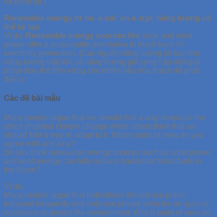
và bệnh tật.)
Renewable energy /rɪˈnuː.ə.bəl ˈen.ɚ.dʒi/: năng lượng có
thể tái tạo
Ví dụ:
Renewable energy sources
like solar and wind
power offer a sustainable alternative to fossil fuels for
electricity generation. (Các nguồn năng lượng tái tạo như
năng lượng mặt trời và năng lượng gió cung cấp một giải
pháp thay thế bền vững cho nhiên liệu hóa thạch để phát
điện.)
Các đề bài mẫu
Many people argue that we should find a way to reduce the
effect of global climate change while others think that we
should find a way to adapt to it. Which point of view do you
agree with and why?
Do you think renewable energy sources such as solar power
and wind energy can fully replace traditional fossil fuels in
the future?
Ví dụ:
Many people argue that individuals should use public
transport frequently and only use private vehicles on special
occasions to protect the environment. Which point of view do