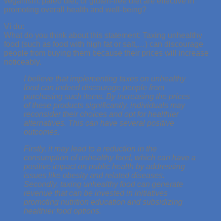
veganism, paleo diet, or gluten-free diet are effective in
promoting overall health and well-being?
Ví dụ:
What do you think about this statement: Taxing unhealthy
food (such as food with high fat or salt,…) can discourage
people from buying them because their prices will increase
noticeably.
I believe that implementing taxes on unhealthy
food can indeed discourage people from
purchasing such items. By increasing the prices
of these products significantly, individuals may
reconsider their choices and opt for healthier
alternatives. This can have several positive
outcomes.
Firstly, it may lead to a reduction in the
consumption of unhealthy food, which can have a
positive impact on public health by addressing
issues like obesity and related diseases.
Secondly, taxing unhealthy food can generate
revenue that can be invested in initiatives
promoting nutrition education and subsidizing
healthier food options.