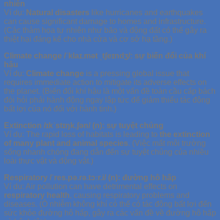
nhiên
Ví dụ:
Natural disasters
like hurricanes and earthquakes
can cause significant damage to homes and infrastructure.
(Các thảm họa tự nhiên như bão và động đất có thể gây ra
thiệt hại đáng kể cho nhà cửa và cơ sở hạ tầng.)
Climate change /ˈklaɪ.mət ˌtʃeɪndʒ/: sự biến đổi của khí
hậu
Ví dụ:
Climate change
is a pressing global issue that
requires immediate action to mitigate its adverse effects on
the planet. (Biến đổi khí hậu là một vấn đề toàn cầu cấp bách
đòi hỏi phải hành động ngay lập tức để giảm thiểu tác động
bất lợi của nó đối với hành tinh.)
Extinction /ɪkˈstɪŋk.ʃən/ (n): sự tuyệt chủng
Ví dụ: The rapid loss of habitats is leading to
the extinction
of many plant and animal species
. (Việc mất môi trường
sống nhanh chóng đang dẫn đến sự tuyệt chủng của nhiều
loài thực vật và động vật.)
Respiratory /ˈres.pə.rə.tɔːr.i/ (n): đường hô hấp
Ví dụ: Air pollution can have detrimental effects on
respiratory health
, causing respiratory problems and
diseases. (Ô nhiễm không khí có thể có tác động bất lợi đến
sức khỏe đường hô hấp, gây ra các vấn đề về đường hô hấp