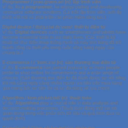
Programmer /ˈprəʊ.ɡræm.ər/ (n): lập trình viên
Ví dụ: As
a programmer
, he enjoys coding and developing
innovative software solutions. (Là một lập trình viên, anh ấy
thích viết mã và phát triển các phần mềm sáng tạo.)
Digital device /ˈdɪdʒ.ɪ.təl dɪˈvaɪs/: thiết bị điện tử
Ví dụ:
Digital devices
such as smartphones and tablets have
become essential tools in our daily lives. (Các thiết bị kỹ
thuật số như điện thoại thông minh và máy tính bảng đã trở
thành công cụ thiết yếu trong cuộc sống hàng ngày của
chúng ta.)
E-commerce /ˌiːˈkɒm.ɜːs/ (n): sàn thương mại điện tử
Ví dụ:
E-commerce
has gained popularity as more people
prefer to shop online for convenience and a wide range of
choices. (Sàn thương mại điện tự đã dành được sự nổi tiếng
khi mà càng ngày càng nhiều người ưu tiên việc mua hàng
qua mạng bởi sự tiện lời và sự đa dạng về lựa chọn)
Algorithm /ˈkɒm.plɪ.keɪ.tɪd/ (n): thuật toán
Ví dụ:
Algorithms
play a crucial role in data analysis and
decision-making processes. (Thuật toán đóng một vai trò
quan trọng trong việc phân tích dữ liệu và quá trình đưa ra
quyết định)