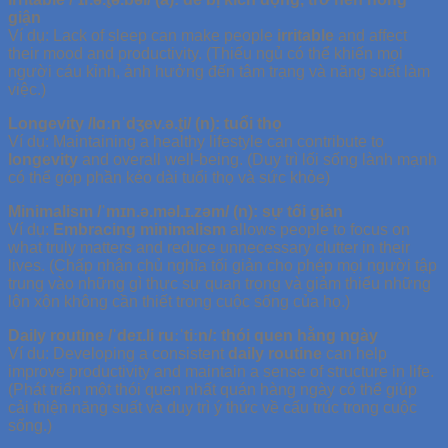
giận
Ví dụ: Lack of sleep can make people
irritable
and affect
their mood and productivity. (Thiếu ngủ có thể khiến mọi
người cáu kỉnh, ảnh hưởng đến tâm trạng và năng suất làm
việc.)
Longevity /lɑːnˈdʒev.ə.t̬i/ (n): tuổi thọ
Ví dụ: Maintaining a healthy lifestyle can contribute to
longevity
and overall well-being. (Duy trì lối sống lành mạnh
có thể góp phần kéo dài tuổi thọ và sức khỏe)
Minimalism /ˈmɪn.ə.məl.ɪ.zəm/ (n): sự tối giản
Ví dụ:
Embracing minimalism
allows people to focus on
what truly matters and reduce unnecessary clutter in their
lives. (Chấp nhận chủ nghĩa tối giản cho phép mọi người tập
trung vào những gì thực sự quan trọng và giảm thiểu những
lộn xộn không cần thiết trong cuộc sống của họ.)
Daily routine /ˈdeɪ.li ruːˈtiːn/: thói quen hằng ngày
Ví dụ: Developing a consistent
daily routine
can help
improve productivity and maintain a sense of structure in life.
(Phát triển một thói quen nhất quán hàng ngày có thể giúp
cải thiện năng suất và duy trì ý thức về cấu trúc trong cuộc
sống.)