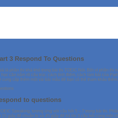
art 3 Respond To Questions
á là phần thi khá khó trong bài thi TOEIC Nói. Bởi vì phần thi
i học cần nắm rõ cấu trúc, cách tính điểm, cách làm bài của Part
ẽ cung cấp thêm một vài bài mẫu để bạn có thể tham khảo thêm
Respond to questions
i TOEIC Speaking, tương ứng với câu hỏi 5 – 7 trong bài thi. Phầ
15 giây để chuẩn bị và 45 giây để trả lời 3 câu hỏi cùng một chủ 