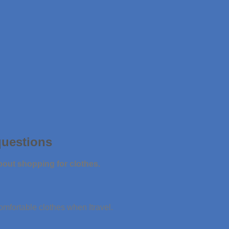
questions
bout shopping for clothes.
omfortable clothes when Itravel.