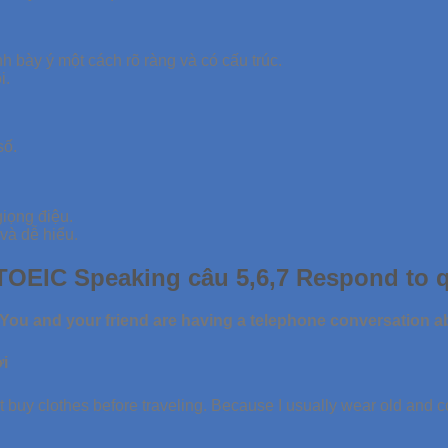
nh bày ý một cách rõ ràng và có cấu trúc.
i.
số.
giọng điệu.
và dễ hiểu.
 TOEIC Speaking câu 5,6,7 Respond to 
. You and your friend are having a telephone conversation a
ời
’t buy clothes before traveling. Because I usually wear old and c