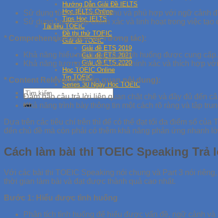
Hướng Dẫn Giải Đề IELTS
Học IELTS Online
Sử dụng từ vựng phong phú và phù hợp với ngữ cảnh để 
Tips Học IELTS
Sử dụng ngữ pháp chính xác và linh hoạt trong việc tạo c
Tài liệu TOEIC
Đề thi thử TOEIC
* Comprehension (Hiểu và Tương tác):
Giải đề TOEIC
Giải đề ETS 2019
Khả năng hiểu nội dung của hình huống được cung cấp.
Giải đề ETS 2021
Giải đề ETS 2020
Khả năng tương tác một cách chính xác và thích hợp với
Học TOEIC Online
Tip TOEIC
* Content Relevance (Liên quan nội dung):
Series 30 Ngày Học TOEIC
Đảm bảo câu trả lời liên quan chặt chẽ và đầy đủ đến câ
Khả năng trình bày thông tin một cách rõ ràng và tập tr
Dựa trên các tiêu chí trên thì để có thể đạt tối đa điểm số củ
đến chủ đề mà còn phải có thêm khả năng phản ứng nhanh lời
Cách làm bài thi TOEIC Speaking Trả l
Với các bài thi TOEIC Speaking nói chung và Part 3 nói riêng,
thời gian làm bài và đạt được thành quả cao nhất.
Bước 1: Hiểu được tình huống
Phân tích tình huống để hiểu được vấn đề, ngữ cảnh và c