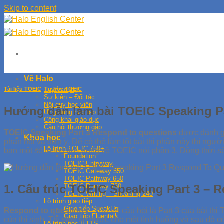
Skip to content
Về Halo
Tài liệu TOEIC
,
Tự học TOEIC
Tuyển dụng
Sự kiện – Đối tác
Nội quy học viên
Hướng dẫn làm bài TOEIC Speaking P
Ứng dụng học tập
Công khai giáo dục
Câu hỏi thường gặp
TOEIC Speaking Part 3 Respond to questions
được đánh gi
Khóa học
phản hồi và đưa ý. Để có thể làm tốt bài thi phần này thì ngườ
Lộ trình TOEIC 750+
bạn một số thông tin chung về TOEIC nói phần 3. Đồng thời s
Foundation
TOEIC Entryway
TOEIC Gateway 550
TOEIC Pathway 650
1. Cấu trúc TOEIC Speaking Part 3 – 
TOEIC Runway 750
TOEIC Writing – Speaking 240
Lộ trình giao tiếp
Giao tiếp SpeakUp
Respond to questions
– Trả lời câu hỏi là Part 3 của bài th
Giao tiếp Fluentalk
của thí sinh. Thí sinh sẽ được cho một tình huống và sau đó có 
Lộ trình học IELTS