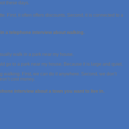
hot these days.
e. First, it often offers discounts. Second, it is connected to a
 in a telephone interview about walking.
 usually walk in a park near my house.
uld go to a park near my house. Because it is large and quiet.
 walking. First, we can do it anywhere. Second, we don’t
esn’t cost money.
ephone interview about a town you want to live in.