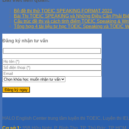
Bộ đề thi thử TOEIC SPEAKING FORMAT 2021
Bài Thi TOEIC SPEAKING và Những Điều Cần Phải Biế
Cấu trúc đề thi và cách tính điểm TOEIC Speaking & Wri
Tổng hợp 4 tài liệu tự học TOEIC Speaking và TOEIC Wr
Đăng ký nhận tư vấn
HALO English Center trung tâm luyện thi TOEIC, Luyện thi IEL
Cơ sở 1:
35B Hữu Nghị, P. Bình Thọ, TP. Thủ Đức, TP HCM