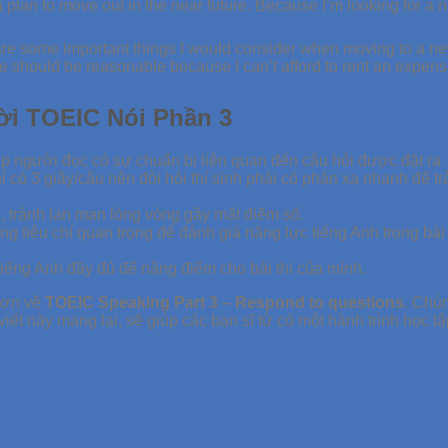
a plan to move out in the near future. Because I’m looking for a 
re some important things I would consider when moving to a new 
ce should be reasonable because I can’t afford to rent an expen
 lời TOEIC Nói Phần 3
úp người đọc có sự chuẩn bị liên quan đến câu hỏi được đặt ra
 có 3 giây/câu nên đòi hỏi thí sinh phải có phản xạ nhanh để trả 
ỏi, tránh lan man lòng vòng gây mất điểm số.
 tiêu chí quan trọng để đánh giá năng lực tiếng Anh trong bài t
g tiếng Anh đầy đủ để nâng điểm cho bài thi của mình.
 hơn về
TOEIC Speaking Part 3 – Respond to questions
. Chú
 viết này mang lại, sẽ giúp các bạn sĩ tử có một hành trình họ