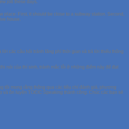
new job these days.
place. First, it should be close to a subway station. Second,
sive house.
lời các câu hỏi tránh lãng phí thời gian và trả lời thiếu thông
hi nói của thí sinh, tránh mắc lỗi ở những điểm này để đạt
ng tôi mong rằng thông qua các tiêu chí đánh giá, phương
c tập và ôn luyện TOEIC Speaking thành công. Chúc các bạn sẽ