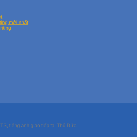
t
ting mới nhất
iting
TS, tiếng anh giao tiếp tại Thủ Đức.