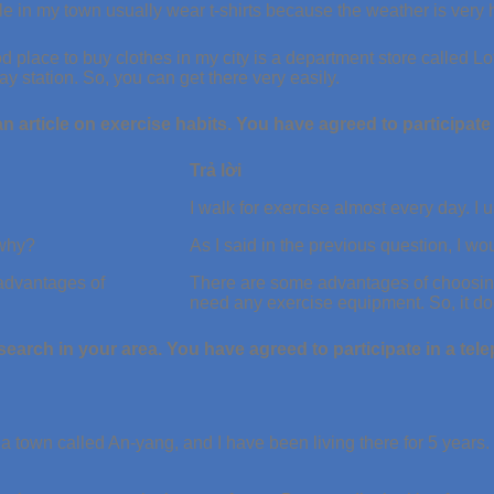
e in my town usually wear t-shirts because the weather is very 
d place to buy clothes in my city is a department store called Lott
y station. So, you can get there very easily.
an article on exercise habits. You have agreed to participate
Trả lời
I walk for exercise almost every day. I
 why?
As I said in the previous question, I wo
advantages of
There are some advantages of choosing
need any exercise equipment. So, it do
search in your area. You have agreed to participate in a tel
in a town called An-yang, and I have been living there for 5 years.