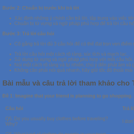
Bước 2: Chuẩn bị trước khi trả lời
Xác định những ý chính cần trả lời, tập trung vào việc trì
Chuẩn bị từ vựng và ngữ pháp phù hợp để trả lời câu hỏ
Bước 3: Trả lời câu hỏi
Cố gắng trả lời đủ 3 câu hỏi để có thể đạt trọn vẹn điểm 
Trả lời câu hỏi một cách rõ ràng, súc tích và mạch lạc.
Sử dụng từ vựng và ngữ pháp phù hợp với mỗi câu hỏi.
Nói một cách rõ ràng và tự nhiên, chú ý đến phát âm và 
Không cần phải nói quá nhanh, hãy giữ tốc độ thoải mái 
Bài mẫu và câu trả lời tham khảo cho
Đề 1: Imagine that your friend is planning to go shopping
Câu hỏi
Trả l
Q5. Do you usually buy clothes before traveling?
I don
Why?