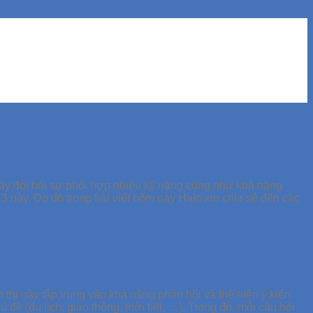
 này đòi hỏi sự phối hợp nhiều kỹ năng cũng như khả năng
 3 này. Do đó trong bài viết hôm nay Halo xin chia sẻ đến các
.
n thi này tập trung vào khả năng phản hồi và thể hiện ý kiến
đề (du lịch, giao thông, thời tiết, …). Trong đó, mỗi câu hỏi