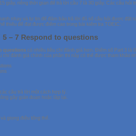
à 15 giây, riêng thời gian để trả lời câu 7 là 30 giây. Các câu h
hanh nhạy và tự tin để đảm bảo trả lời đủ số câu hỏi được đặt 
thể thiếu để đạt được điểm cao trong bài kiểm tra TOEIC.
 5 – 7 Respond to questions
o questions
có nhiều tiêu chí đánh giá hơn. Điểm số Part 3 là 0
iêu chí đánh giá chính của phần thi này có thể được tham khảo 
ons
các câu trả lời một cách hợp lý.
không gây gián đoạn hoặc lặp lại.
 và giọng điệu tổng thể.