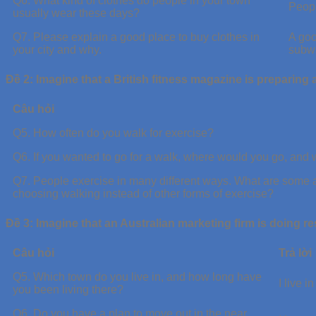
Q6. What kind of clothes do people in your town
Peopl
usually wear these days?
Q7. Please explain a good place to buy clothes in
A goo
your city and why.
subwa
Đề 2: Imagine that a British fitness magazine is preparing 
Câu hỏi
Q5. How often do you walk for exercise?
Q6. If you wanted to go for a walk, where would you go, and
Q7. People exercise in many different ways. What are some 
choosing walking instead of other forms of exercise?
Đề 3: Imagine that an Australian marketing firm is doing re
Câu hỏi
Trả lời
Q5. Which town do you live in, and how long have
I live 
you been living there?
Q6. Do you have a plan to move out in the near