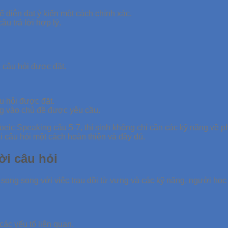
diễn đạt ý kiến một cách chính xác.
âu trả lời hợp lý.
 câu hỏi được đặt.
u hỏi được đặt.
ung vào chủ đề được yêu cầu.
a Toeic Speaking câu 5-7, thí sinh không chỉ cần các kỹ năng về
 câu hỏi một cách hoàn thiện và đầy đủ.
ời câu hỏi
 song song với việc trau dồi từ vựng và các kỹ năng, người học
ác yếu tố liên quan.