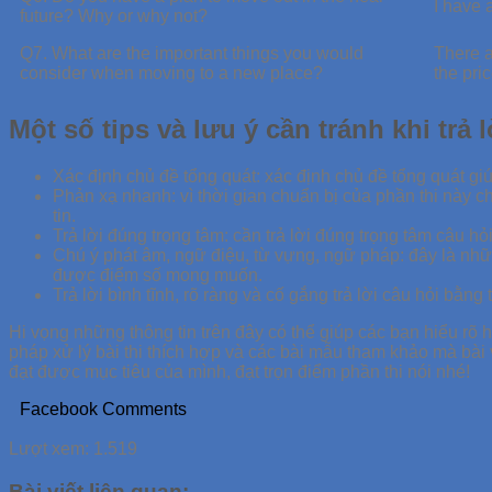
I have 
future? Why or why not?
Q7. What are the important things you would
There a
consider when moving to a new place?
the pri
Một số tips và lưu ý cần tránh khi trả
Xác định chủ đề tổng quát: xác định chủ đề tổng quát gi
Phản xạ nhanh: vì thời gian chuẩn bị của phần thi này chỉ
tin.
Trả lời đúng trọng tâm: cần trả lời đúng trọng tâm câu h
Chú ý phát âm, ngữ điệu, từ vựng, ngữ pháp: đây là những
được điểm số mong muốn.
Trả lời bình tĩnh, rõ ràng và cố gắng trả lời câu hỏi bằn
Hi vọng những thông tin trên đây có thể giúp các bạn hiểu rõ
pháp xử lý bài thi thích hợp và các bài mẫu tham khảo mà bài
đạt được mục tiêu của mình, đạt trọn điểm phần thi nói nhé!
Facebook Comments
Lượt xem:
1.519
Bài viết liên quan: