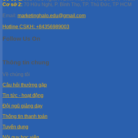
Cơ sở 2:
70 Hữu Nghị, P. Bình Thọ, TP. Thủ Đức, TP HCM
Email:
marketinghalo.edu@gmail.com
Hotline CSKH: +84356989003
Follow Us On
Thông tin chung
Về chúng tôi
Câu hỏi thường gặp
Tin tức - hoạt động
Đội ngũ giảng dạy
Thông tin thanh toán
Tuyển dụng
Nội quy học viên