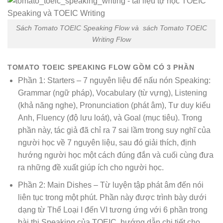
Sách Tomato TOEIC Speaking Flow và sách Tomato TOEIC
Writing Flow
TOMATO TOEIC SPEAKING FLOW GỒM CÓ 3 PHẦN
Phần 1: Starters – 7 nguyên liệu để nấu nón Speaking:
Grammar (ngữ pháp), Vocabulary (từ vựng), Listening
(khả năng nghe), Pronunciation (phát âm), Tư duy kiểu
Anh, Fluency (độ lưu loát), và Goal (mục tiêu). Trong
phần này, tác giả đã chỉ ra 7 sai lầm trong suy nghĩ của
người học về 7 nguyên liệu, sau đó giải thích, định
hướng người học một cách đúng đắn và cuối cùng đưa
ra những đề xuất giúp ích cho người học.
Phần 2: Main Dishes – Từ luyện tập phát âm đến nói
liên tục trong một phút. Phần này được trình bày dưới
dạng từ Thể Loại I đến VI tương ứng với 6 phần trong
bài thi Speaking của TOEIC, hướng dẫn chi tiết cho