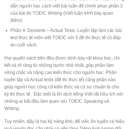
dẫn người học cách viết bài luận để chinh phục phần 3
của bài thi TOEIC Writing (Viết luận trình bày quan
điểm).
Phần 4: Desserts – Actual Tests. Luyện tập làm các bài
test thực tế môn viết TOEIC với 5 đề thi thực tế có đáp
án cuối sách.
Hai quyển sách trên đều được trình bày rất khoa học, chi
tiết và rõ ràng từ những bước nhỏ nhất, góp phần làm
vững chắc và nâng cao kiến thức cho người học. Phần
luyện tập và Actual tests (đề thi thực tế) cũng phần nào
giúp người học củng cố kiến thức và có sự chuẩn bị cho
kỳ thi thực tế. Đặc biệt là lời dịch tiếng Việt rất hữu ích với
những ai bắt đầu làm quen với TOEIC Speaking và
Writing.
Tuy nhiên, đây là hai kỹ năng khó, để việc ôn luyện có hiệu
quả người đọc cần phải có nền tảng Tiếng Anh tương đối