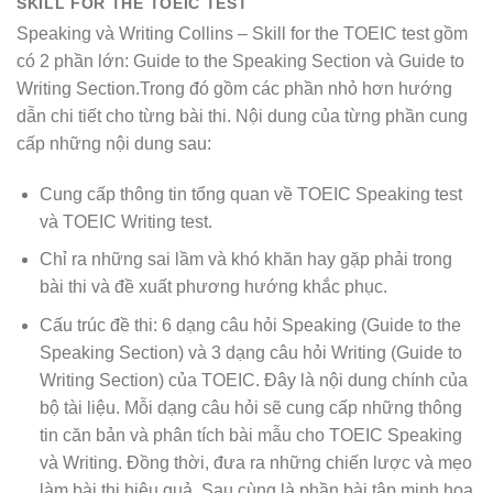
SKILL FOR THE TOEIC TEST
Speaking và Writing Collins – Skill for the TOEIC test gồm
có 2 phần lớn: Guide to the Speaking Section và Guide to
Writing Section.Trong đó gồm các phần nhỏ hơn hướng
dẫn chi tiết cho từng bài thi. Nội dung của từng phần cung
cấp những nội dung sau:
Cung cấp thông tin tổng quan về TOEIC Speaking test
và TOEIC Writing test.
Chỉ ra những sai lầm và khó khăn hay gặp phải trong
bài thi và đề xuất phương hướng khắc phục.
Cấu trúc đề thi: 6 dạng câu hỏi Speaking (Guide to the
Speaking Section) và 3 dạng câu hỏi Writing (Guide to
Writing Section) của TOEIC. Đây là nội dung chính của
bộ tài liệu. Mỗi dạng câu hỏi sẽ cung cấp những thông
tin căn bản và phân tích bài mẫu cho TOEIC Speaking
và Writing. Đồng thời, đưa ra những chiến lược và mẹo
làm bài thi hiệu quả. Sau cùng là phần bài tập minh hoạ