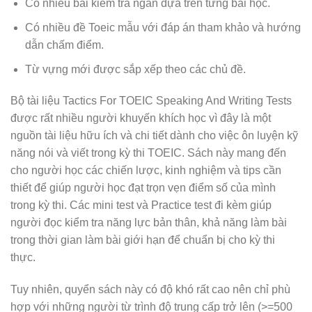
Có nhiều bài kiểm tra ngắn dựa trên từng bài học.
Có nhiều đề Toeic mẫu với đáp án tham khảo và hướng
dẫn chấm điểm.
Từ vựng mới được sắp xếp theo các chủ đề.
Bộ tài liệu Tactics For TOEIC Speaking And Writing Tests
được rất nhiều người khuyến khích học vì đây là một
nguồn tài liệu hữu ích và chi tiết dành cho việc ôn luyện kỹ
năng nói và viết trong kỳ thi TOEIC. Sách này mang đến
cho người học các chiến lược, kinh nghiệm và tips cần
thiết để giúp người học đạt trọn vẹn điểm số của mình
trong kỳ thi. Các mini test và Practice test đi kèm giúp
người đọc kiểm tra năng lực bản thân, khả năng làm bài
trong thời gian làm bài giới hạn để chuẩn bị cho kỳ thi
thực.
Tuy nhiên, quyển sách này có độ khó rất cao nên chỉ phù
hợp với những người từ trình độ trung cấp trở lên (>=500