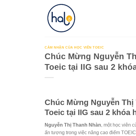
Skip
to
content
CẢM NHẬN CỦA HỌC VIÊN TOEIC
Chúc Mừng Nguyễn Thị
Toeic tại IIG sau 2 khó
Chúc Mừng Nguyễn Thị T
Toeic tại IIG sau 2 khóa 
Nguyễn Thị Thanh Nhàn
, một học viên 
ấn tượng trong việc nâng cao điểm TOEIC 