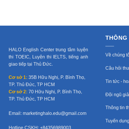
THÔNG 
HALO English Center trung tâm luyện
Về chúng tô
thi TOEIC, Luyện thi IELTS, tiếng anh
giao tiếp tại Thủ Đức.
Câu hỏi th
Cơ sở 1:
35B Hữu Nghị, P. Bình Thọ,
Tin tức - h
TP. Thủ Đức, TP HCM
Cơ sở 2:
70 Hữu Nghị, P. Bình Thọ,
Đội ngũ gi
TP. Thủ Đức, TP HCM
Thông tin t
Email:
marketinghalo.edu@gmail.com
Tuyển dụn
Hotline CSKH: +84356989003