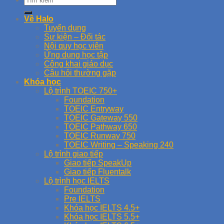
Về Halo
Tuyển dụng
Sự kiện – Đối tác
Nội quy học viên
Ứng dụng học tập
Công khai giáo dục
Câu hỏi thường gặp
Khóa học
Lộ trình TOEIC 750+
Foundation
TOEIC Entryway
TOEIC Gateway 550
TOEIC Pathway 650
TOEIC Runway 750
TOEIC Writing – Speaking 240
Lộ trình giao tiếp
Giao tiếp SpeakUp
Giao tiếp Fluentalk
Lộ trình học IELTS
Foundation
Pre IELTS
Khóa học IELTS 4.5+
Khóa học IELTS 5.5+