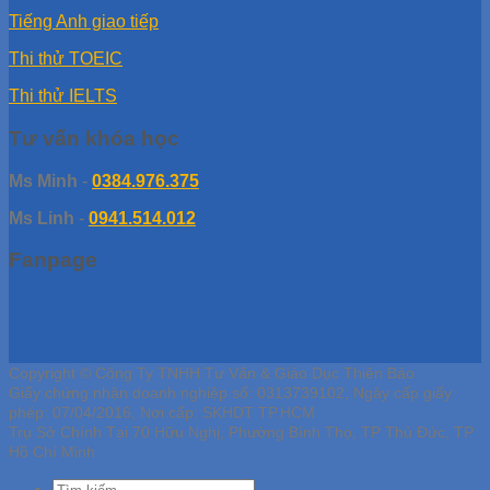
Tiếng Anh giao tiếp
Thi thử TOEIC
Thi thử IELTS
Tư vấn khóa học
Ms Minh
-
0384.976.375
Ms Linh
-
0941.514.012
Fanpage
Copyright © Công Ty TNHH Tư Vấn & Giáo Dục Thiên Bảo
Giấy chứng nhận doanh nghiệp số: 0313739102, Ngày cấp giấy
phép: 07/04/2016, Nơi cấp: SKHDT TP.HCM
Trụ Sở Chính Tại 70 Hữu Nghị, Phường Bình Thọ, TP Thủ Đức, TP
Hồ Chí Minh