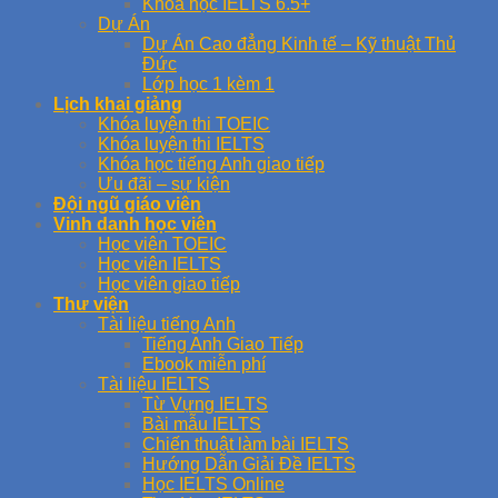
Khóa học IELTS 6.5+
Dự Án
Dự Án Cao đẳng Kinh tế – Kỹ thuật Thủ
Đức
Lớp học 1 kèm 1
Lịch khai giảng
Khóa luyện thi TOEIC
Khóa luyện thi IELTS
Khóa học tiếng Anh giao tiếp
Ưu đãi – sự kiện
Đội ngũ giáo viên
Vinh danh học viên
Học viên TOEIC
Học viên IELTS
Học viên giao tiếp
Thư viện
Tài liệu tiếng Anh
Tiếng Anh Giao Tiếp
Ebook miễn phí
Tài liệu IELTS
Từ Vựng IELTS
Bài mẫu IELTS
Chiến thuật làm bài IELTS
Hướng Dẫn Giải Đề IELTS
Học IELTS Online