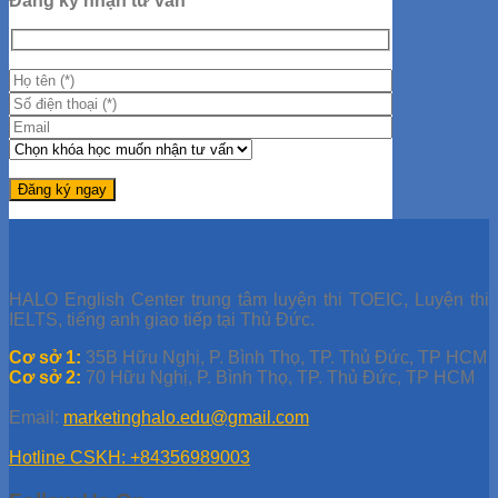
Đăng ký nhận tư vấn
HALO English Center trung tâm luyện thi TOEIC, Luyện thi
IELTS, tiếng anh giao tiếp tại Thủ Đức.
Cơ sở 1:
35B Hữu Nghị, P. Bình Thọ, TP. Thủ Đức, TP HCM
Cơ sở 2:
70 Hữu Nghị, P. Bình Thọ, TP. Thủ Đức, TP HCM
Email:
marketinghalo.edu@gmail.com
Hotline CSKH: +84356989003