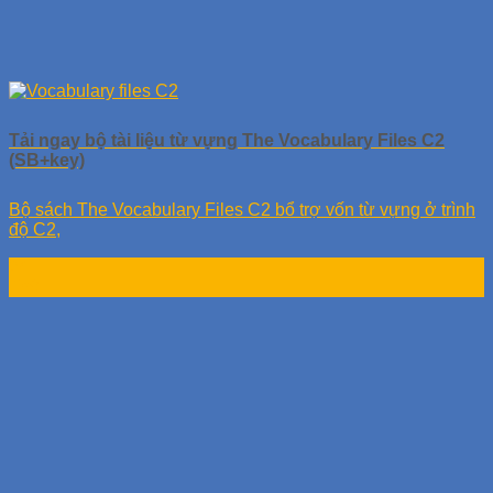
Tải ngay bộ tài liệu từ vựng The Vocabulary Files C2
(SB+key)
Bộ sách The Vocabulary Files C2 bổ trợ vốn từ vựng ở trình
độ C2,
24
Th9