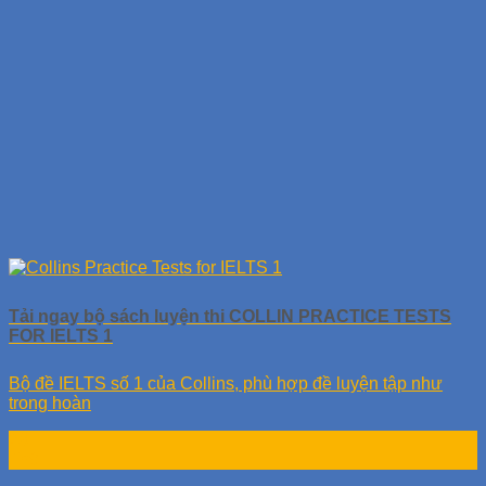
Tải ngay bộ sách luyện thi COLLIN PRACTICE TESTS
FOR IELTS 1
Bộ đề IELTS số 1 của Collins, phù hợp đề luyện tập như
trong hoàn
28
Th9