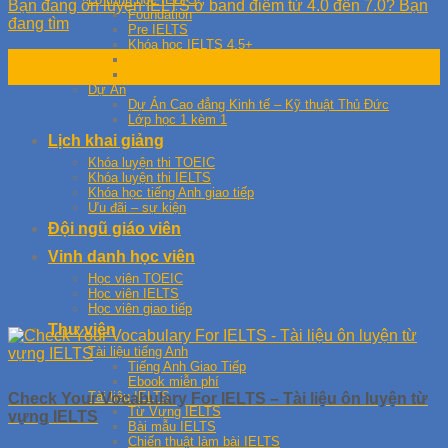
Bạn đang ôn luyện IELTS ở band điểm từ 4.0 đến 7.0? Bạn
Foundation
đang tìm
Pre IELTS
Khóa học IELTS 4.5+
25
Khóa học IELTS 5.5+
Khóa học IELTS 6.5+
Th1
Dự Án
Dự Án Cao đẳng Kinh tế – Kỹ thuật Thủ Đức
Lớp học 1 kèm 1
Lịch khai giảng
Khóa luyện thi TOEIC
Khóa luyện thi IELTS
Khóa học tiếng Anh giao tiếp
Ưu đãi – sự kiện
Đội ngũ giáo viên
Vinh danh học viên
Học viên TOEIC
Học viên IELTS
Học viên giao tiếp
Thư viện
Tài liệu tiếng Anh
Tiếng Anh Giao Tiếp
Ebook miễn phí
Tài liệu IELTS
Check Your Vocabulary For IELTS – Tài liệu ôn luyện từ
Từ Vựng IELTS
vựng IELTS
Bài mẫu IELTS
Chiến thuật làm bài IELTS