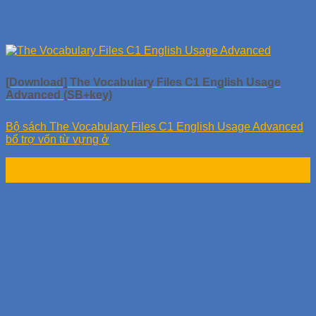
[Download] The Vocabulary Files C1 English Usage
Advanced (SB+key)
Bộ sách The Vocabulary Files C1 English Usage Advanced
bổ trợ vốn từ vựng ở
24
Th9