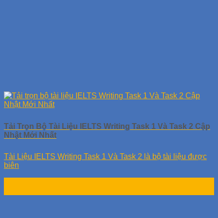
Tải Trọn Bộ Tài Liệu IELTS Writing Task 1 Và Task 2 Cập
Nhật Mới Nhất
Tài Liệu IELTS Writing Task 1 Và Task 2 là bộ tài liệu được
biên
28
Th9