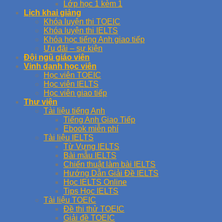
Lớp học 1 kèm 1
Lịch khai giảng
Khóa luyện thi TOEIC
Khóa luyện thi IELTS
Khóa học tiếng Anh giao tiếp
Ưu đãi – sự kiện
Đội ngũ giáo viên
Vinh danh học viên
Học viên TOEIC
Học viên IELTS
Học viên giao tiếp
Thư viện
Tài liệu tiếng Anh
Tiếng Anh Giao Tiếp
Ebook miễn phí
Tài liệu IELTS
Từ Vựng IELTS
Bài mẫu IELTS
Chiến thuật làm bài IELTS
Hướng Dẫn Giải Đề IELTS
Học IELTS Online
Tips Học IELTS
Tài liệu TOEIC
Đề thi thử TOEIC
Giải đề TOEIC