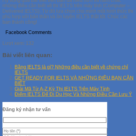
Hy vọng qua bài viết trên bạn đã hiểu hơn và nắm chắc
những điều cần biết về thi IELTS trên máy tính (Computer –
Delivered IELTS). Từ đó lựa chọn cho mình một hình thức thi
phù hợp với bản thân và ôn luyện IELTS thật tốt. Chúc các
bạn thành công!
Facebook Comments
Lượt xem:
132
Bài viết liên quan:
Bằng IELTS là gì? Những điều cần biết về chứng chỉ
IELTS
GET READY FOR IELTS VÀ NHỮNG ĐIỀU BẠN CẦN
BIẾT
Giải Mã Từ A-Z Kỳ Thi IELTS Trên Máy Tính
Điểm IELTS Để Đi Du Học Và Những Điều Cần Lưu Ý
Đăng ký nhận tư vấn