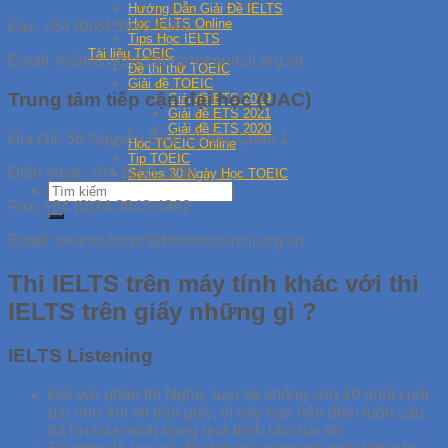
Hướng Dẫn Giải Đề IELTS
Học IELTS Online
Fax: +84 (0)24 3843 4962
Tips Học IELTS
Tài liệu TOEIC
Email: exams.hcmc@britishcouncil.org.vn
Đề thi thử TOEIC
Giải đề TOEIC
Trung tâm tiếp cận đại học (UAC)
Giải đề ETS 2019
Giải đề ETS 2021
Giải đề ETS 2020
Địa chỉ: 56 Nguyễn Đình Chiểu, Quận 1
Học TOEIC Online
Tip TOEIC
Điện thoại: +84 1800 1299
Series 30 Ngày Học TOEIC
Fax: +84 (0)24 3843 4962
Email: exams.hcmc@britishcouncil.org.vn
Thi IELTS trên máy tính khác với thi
IELTS trên giấy những gì ?
IELTS Listening
Đối với phần thi Nghe, bạn sẽ không còn 10 phút cuối
bài như khi thi trên giấy, vì vậy bạn nên điền luôn câu
trả lời của mình trong quá trình làm bài thi.