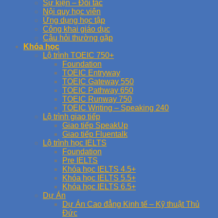
Sự kiện – Đối tác
Nội quy học viên
Ứng dụng học tập
Công khai giáo dục
Câu hỏi thường gặp
Khóa học
Lộ trình TOEIC 750+
Foundation
TOEIC Entryway
TOEIC Gateway 550
TOEIC Pathway 650
TOEIC Runway 750
TOEIC Writing – Speaking 240
Lộ trình giao tiếp
Giao tiếp SpeakUp
Giao tiếp Fluentalk
Lộ trình học IELTS
Foundation
Pre IELTS
Khóa học IELTS 4.5+
Khóa học IELTS 5.5+
Khóa học IELTS 6.5+
Dự Án
Dự Án Cao đẳng Kinh tế – Kỹ thuật Thủ
Đức