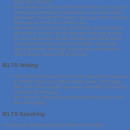
khẩu mới cho bạn.
Đặc biệt khi làm bài Đọc sẽ rất tiện vì máy sẽ cung cấp
tính năng là Highlight và Note bằng cách nhấn chuột
phải đoạn cần viết thêm, thay vì bạn gạch chân và note
bằng bút như hình thức thi trên giấy.
Màn hình máy tính sẽ chia làm 2 phần, bên trái là text,
bên phải là câu hỏi, sẽ dễ dàng với nhiều người làm
tới câu nào kéo tới câu đó và không phải lật đi lật lại.
Tuy nhiên hình thức này sẽ hơi bất tiện với những
người quen đọc trên giấy, nếu tập trung quá lâu vào
máy tính bạn cũng sẽ dễ bị mỏi mắt.
IELTS Writing
Điểm nổi trội của hình thức thi trên máy tính khi làm bài
thi Viết đó chính là có phần Word counts – tính năng
đếm chữ, tránh mất thời gian như cách đếm thủ công ở
hình thức thi trên giấy.
Hơn nữa, khi đánh máy sẽ tiết kiệm thời gian hơn khi
bạn viết ra giấy.
IELTS Speaking
Kỹ năng này không có gì khác biệt so với thi giấy