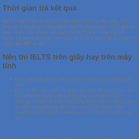
Thời gian trả kết quả
Bất kể bạn chọn thi IELTS trên máy tính hay trên giấy, bạn
đều sẽ nhận được bảng điểm IELTS chính thức và có giá trị
như nhau. Tuy nhiên, kết quả thi IELTS trên máy tính sẽ
được trả trong khoảng thời gian từ 3 tới 5 ngày kể từ ngày thi
chính
tại IDP
và
BC
Nên thi IELTS trên giấy hay trên máy
tính
Điều này phụ thuộc vào sở thích và sự lựa chọn của
bạn.
Bạn có thể cân nhắc thi giấy nếu bạn đã quen với các
bài kiểm tra dạng giấy giống như các kì thi khác ở
trường. Hoặc nếu bạn cảm thấy thoải mái vì số lượng
thí sinh trong phòng thi ít hơn và có thể đánh máy
nhanh hơn khi nói thì nên chọn hình thức thi trên máy
tính.