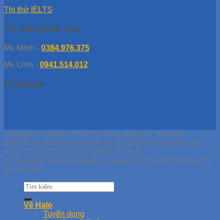
Thi thử IELTS
Tư vấn khóa học
Ms Minh
-
0384.976.375
Ms Linh
-
0941.514.012
Fanpage
Copyright © Công Ty TNHH Tư Vấn & Giáo Dục Thiên Bảo
Giấy chứng nhận doanh nghiệp số: 0313739102, Ngày cấp giấy
phép: 07/04/2016, Nơi cấp: SKHDT TP.HCM
Trụ Sở Chính Tại 70 Hữu Nghị, Phường Bình Thọ, TP Thủ Đức, TP
Hồ Chí Minh
Về Halo
Tuyển dụng