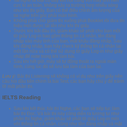
Tai nghe là loại có dây kết nối cùng với máy tính nên
cực kì an toàn, không xảy ra trường hợp nhiễu sóng
như khi thi giấy. Bạn có thể điều chỉnh âm lượng của
tai nghe trên góc phải màn hình.
Không phải chờ giám thị xuống phát Booklet rồi đưa tín
hiệu mới được lật lên như khi thi giấy.
Trước khi bắt đầu thi, giám khảo sẽ phát cho bạn một
tờ giấy Log-in bao gồm thông tin cá nhân, tên đăng
nhập vào máy tính của bạn, mật khẩu đăng nhập. Sau
khi đăng nhập, bạn hãy check kỹ thông tin cá nhân lại
một lần nữa và có thể sử dụng tờ giấy Log-in như giấy
nháp để note trong khi làm bài.
Sau khi hết giờ, máy sẽ tự động thoát ra ngoài màn
hình, cùng lúc đó sẽ lưu bài làm của bạn lại.
Lưu ý:
Bài thi Listening sẽ không có ví dụ như trên giấy nên
câu hỏi đầu tiên chính là bài Test, các bạn hãy chú ý để tránh
lỡ mất phần thi.
IELTS Reading
Sau khi kết thúc bài thi Nghe, các bạn sẽ tiếp tục làm
bài thi Đọc. Và bài thi này cũng diễn ra tương tự như
phần thi Nghe, giám khảo sẽ phát tờ giấy Log-in mới
với thông tin cá nhân, cũng như tên đăng nhập và mật