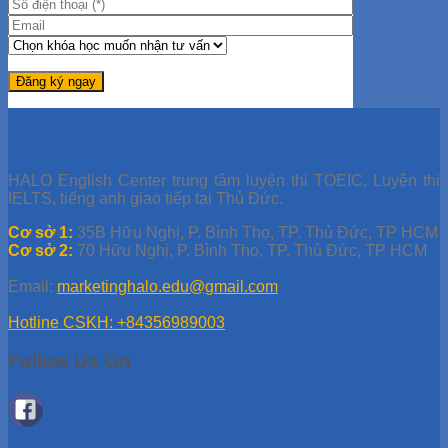
HALO English Center trung tâm luyện thi TOEIC, Luyện thi
IELTS, tiếng anh giao tiếp tại Thủ Đức.
Cơ sở 1:
35B Hữu Nghị, P. Bình Thọ, TP. Thủ Đức, TP HCM
Cơ sở 2:
70 Hữu Nghị, P. Bình Thọ, TP. Thủ Đức, TP HCM
Email:
marketinghalo.edu@gmail.com
Hotline CSKH: +84356989003
Follow Us On