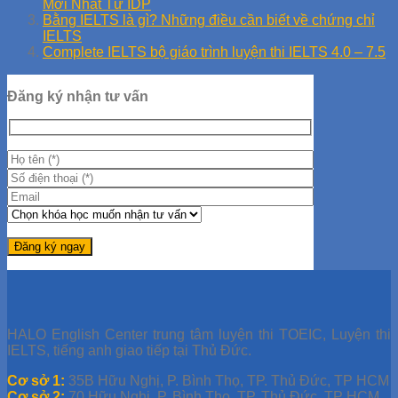
Mới Nhất Từ IDP
Bằng IELTS là gì? Những điều cần biết về chứng chỉ
IELTS
Complete IELTS bộ giáo trình luyện thi IELTS 4.0 – 7.5
Đăng ký nhận tư vấn
HALO English Center trung tâm luyện thi TOEIC, Luyện thi
IELTS, tiếng anh giao tiếp tại Thủ Đức.
Cơ sở 1:
35B Hữu Nghị, P. Bình Thọ, TP. Thủ Đức, TP HCM
Cơ sở 2:
70 Hữu Nghị, P. Bình Thọ, TP. Thủ Đức, TP HCM