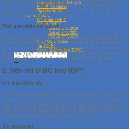
Hướng Dẫn Giải Đề IELTS
thi ra nước ngoài chấm, còn phần thi Speaking sẽ được
Học IELTS Online
chấm tại chỗ. Thêm vào đó bài thi sẽ được ghi âm để làm
Tips Học IELTS
bằng chứng nên có khiếu nại về sau.
Tài liệu TOEIC
Đề thi thử TOEIC
Giải đề TOEIC
Thời gian nhận kết quả thi
Giải đề ETS 2019
Giải đề ETS 2021
Giải đề ETS 2020
Kết quả sẽ có sau 13 ngày từ ngày bạn hoàn thành bài thi
Học TOEIC Online
của mình. Bạn có thể lựa chọn nhận kết quả thi thông qua tin
Tip TOEIC
nhắn điện thoại hoặc thông qua website. Ngoài ra bạn sẽ
Series 30 Ngày Học TOEIC
được nhận trực tiếp 1 bản giấy duy nhất hoặc 5 bản tiếp theo
được gửi tới trường hoặc công ty say tối thiểu 30 ngày
2. Nên thi ở BC hay IDP?
2.1 Địa điểm thi
Hãy ưu tiên chọn những địa điểm thi gần nơi bạn ở để thuận
tiện cho việc đi lại. Việc chọn địa điểm thi ở gần còn giúp các
bạn chủ động về mặt thời gian vì chủ yếu IELTS sẽ được tổ
chức thi vào buổi sáng, việc tới sớm giúp bạn có thể ôn lại
bài cũng như có tâm thế thoải mái trước giờ thi.
2.2 Ngày thi