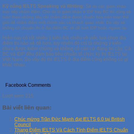
Kỹ năng IELTS Speaking và Writing:
S
ẽ do các giám khảo
trực tiếp chấm điểm. Cho dù là giám khảo ở IDP hay BC thì cũng sẽ
tuân theo những tiêu chí chấm điểm được chuẩn hóa trên toàn thế
giới để chấm điểm một chính xác và khách quan nhất. Do vậy sẽ
không có chuyện thi ở địa điểm BC sẽ dễ hơn IDP hoặc ngược lại.
Hiện nay có rất nhiều ý kiến trái chiều về việc lựa chọn địa
điểm thi nào sẽ dễ hơn, tuy nhiên đó chỉ là những ý kiến
chưa được kiểm chứng và không có căn cứ đáng tin cậy. Cả
BC và IDP đều đảm bảo tiêu chuẩn tổ chức kỳ thi IELTS tại
Việt Nam. Do vậy dù thi IELTS ở địa điểm cũng không có gì
khác nhau.
Facebook Comments
Lượt xem:
215
Bài viết liên quan:
Chúc mừng Trần Đức Mạnh đạt IELTS 6.0 tại British
Council
Thang Điểm IELTS Và Cách Tính Điểm IELTS Chuẩn