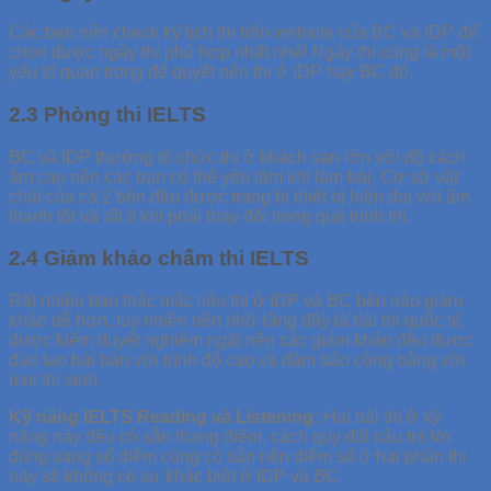
Các bạn nên check kỹ lịch thi trên website của BC và IDP để
chọn được ngày thi phù hợp nhất nhé! Ngày thi cũng là một
yếu tố quan trọng để quyết nên thi ở IDP hay BC đó.
2.3 Phòng thi IELTS
BC và IDP thường tổ chức thi ở khách sạn lớn với độ cách
âm cao nên các bạn có thể yên tâm khi làm bài. Cơ sở vật
chất của cả 2 bên đều được trang bị thiết bị hiện đại với âm
thanh tốt và rất ít khi phải thay đổi trong quá trình thi.
2.4 Giám khảo chấm thi IELTS
Rất nhiều bạn thắc mắc liệu thi ở IDP và BC bên nào giám
khảo dễ hơn, tuy nhiên nên nhớ rằng đây là bài thi quốc tế
được kiểm duyệt nghiêm ngặt nên các giám khảo đều được
đào tạo bài bản với trình độ cao và đảm bảo công bằng với
mọi thí sinh.
Kỹ năng IELTS Reading và Listening:
Hai bài thi ở kỹ
năng này đều có sẵn thang điểm, cách quy đổi câu trả lời
đúng sang số điểm cũng có sẵn nên điểm số ở hai phần thi
này sẽ không có sự khác biệt ở IDP và BC