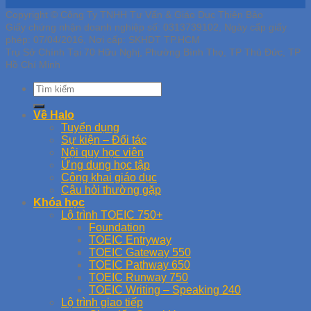
Copyright © Công Ty TNHH Tư Vấn & Giáo Dục Thiên Bảo
Giấy chứng nhận doanh nghiệp số: 0313739102, Ngày cấp giấy
phép: 07/04/2016, Nơi cấp: SKHDT TP.HCM
Trụ Sở Chính Tại 70 Hữu Nghị, Phường Bình Thọ, TP Thủ Đức, TP
Hồ Chí Minh
Về Halo
Tuyển dụng
Sự kiện – Đối tác
Nội quy học viên
Ứng dụng học tập
Công khai giáo dục
Câu hỏi thường gặp
Khóa học
Lộ trình TOEIC 750+
Foundation
TOEIC Entryway
TOEIC Gateway 550
TOEIC Pathway 650
TOEIC Runway 750
TOEIC Writing – Speaking 240
Lộ trình giao tiếp