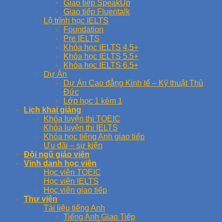
Giao tiếp SpeakUp
Giao tiếp Fluentalk
Lộ trình học IELTS
Foundation
Pre IELTS
Khóa học IELTS 4.5+
Khóa học IELTS 5.5+
Khóa học IELTS 6.5+
Dự Án
Dự Án Cao đẳng Kinh tế – Kỹ thuật Thủ
Đức
Lớp học 1 kèm 1
Lịch khai giảng
Khóa luyện thi TOEIC
Khóa luyện thi IELTS
Khóa học tiếng Anh giao tiếp
Ưu đãi – sự kiện
Đội ngũ giáo viên
Vinh danh học viên
Học viên TOEIC
Học viên IELTS
Học viên giao tiếp
Thư viện
Tài liệu tiếng Anh
Tiếng Anh Giao Tiếp