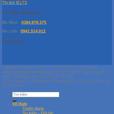
Thi thử IELTS
Tư vấn khóa học
Ms Minh
-
0384.976.375
Ms Linh
-
0941.514.012
Fanpage
Copyright © Công Ty TNHH Tư Vấn & Giáo Dục Thiên Bảo
Giấy chứng nhận doanh nghiệp số: 0313739102, Ngày cấp giấy
phép: 07/04/2016, Nơi cấp: SKHDT TP.HCM
Trụ Sở Chính Tại 70 Hữu Nghị, Phường Bình Thọ, TP Thủ Đức, TP
Hồ Chí Minh
Về Halo
Tuyển dụng
Sự kiện – Đối tác