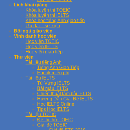
Lịch khai giảng
Khóa luyện thi TOEIC
Khóa luyện thi IELTS
Khóa học tiếng Anh giao tiếp
Ưu đãi – sự kiện
Đội ngũ giáo viên
Vinh danh học viên
Học viên TOEIC
Học viên IELTS
Học viên giao tiếp
Thư viện
Tài liệu tiếng Anh
Tiếng Anh Giao Tiếp
Ebook miễn phí
Tài liệu IELTS
Từ Vựng IELTS
Bài mẫu IELTS
Chiến thuật làm bài IELTS
Hướng Dẫn Giải Đề IELTS
Học IELTS Online
Tips Học IELTS
Tài liệu TOEIC
Đề thi thử TOEIC
Giải đề TOEIC