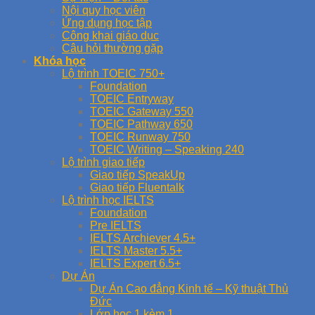
Nội quy học viên
Ứng dụng học tập
Công khai giáo dục
Câu hỏi thường gặp
Khóa học
Lộ trình TOEIC 750+
Foundation
TOEIC Entryway
TOEIC Gateway 550
TOEIC Pathway 650
TOEIC Runway 750
TOEIC Writing – Speaking 240
Lộ trình giao tiếp
Giao tiếp SpeakUp
Giao tiếp Fluentalk
Lộ trình học IELTS
Foundation
Pre IELTS
IELTS Archiever 4.5+
IELTS Master 5.5+
IELTS Expert 6.5+
Dự Án
Dự Án Cao đẳng Kinh tế – Kỹ thuật Thủ
Đức
Lớp học 1 kèm 1