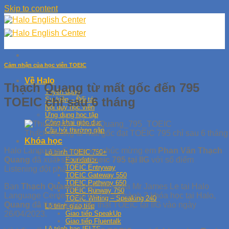
Skip to content
Cảm nhận của học viên TOEIC
Về Halo
Thạch Quang từ mất gốc đến 795
Tuyển dụng
TOEIC chỉ sau 6 tháng
Sự kiện – Đối tác
Nội quy học viên
Ứng dụng học tập
Công khai giáo dục
Câu hỏi thường gặp
Thạch Quang từ mất gốc đạt TOEIC 795 chỉ sau 6 tháng
Khóa học
Halo Language Center xin chúc mừng em
Phan Văn Thạch
Lộ trình TOEIC 750+
Quang
đã xuất sắc đạt
Toeic 795 tại IIG
với số điểm
Foundation
TOEIC Entryway
Listening đột phá.
TOEIC Gateway 550
TOEIC Pathway 650
Bạn
Thạch Quang
là học viên của Mr James Le tại Halo
TOEIC Runway 750
Language Center. Sau khi hoàn thành 2 khóa học tại Halo,
TOEIC Writing – Speaking 240
Quang
đã tham gia kỳ thi thật TOEIC tại IIG vào ngày
Lộ trình giao tiếp
26/04/2023.
Giao tiếp SpeakUp
Giao tiếp Fluentalk
Lộ trình học IELTS