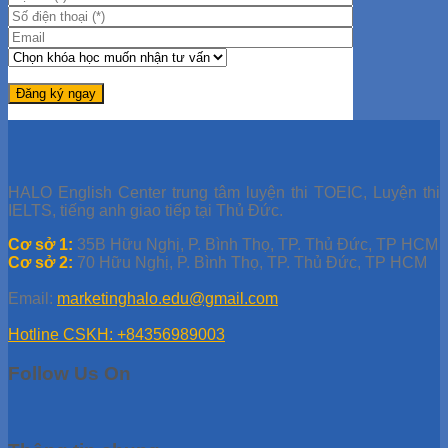
HALO English Center trung tâm luyện thi TOEIC, Luyện thi
IELTS, tiếng anh giao tiếp tại Thủ Đức.
Cơ sở 1:
35B Hữu Nghị, P. Bình Thọ, TP. Thủ Đức, TP HCM
Cơ sở 2:
70 Hữu Nghị, P. Bình Thọ, TP. Thủ Đức, TP HCM
Email:
marketinghalo.edu@gmail.com
Hotline CSKH: +84356989003
Follow Us On