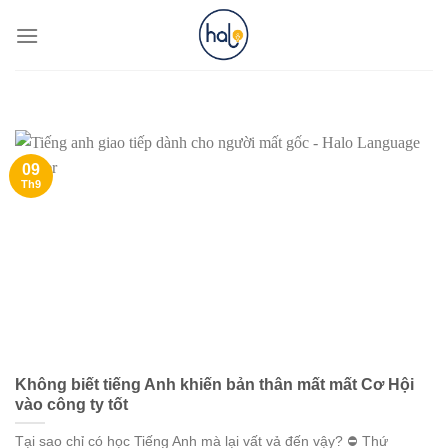
Skip
to
content
09
Th9
Không biết tiếng Anh khiến bản thân mất mất Cơ Hội
vào công ty tốt
Tại sao chỉ có học Tiếng Anh mà lại vất vả đến vậy? ⛔️ Thứ