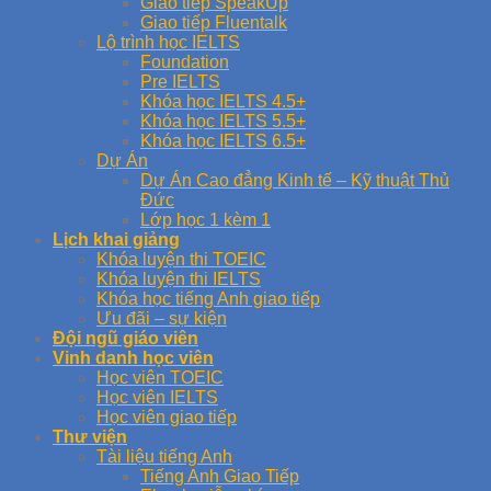
Giao tiếp SpeakUp
Giao tiếp Fluentalk
Lộ trình học IELTS
Foundation
Pre IELTS
Khóa học IELTS 4.5+
Khóa học IELTS 5.5+
Khóa học IELTS 6.5+
Dự Án
Dự Án Cao đẳng Kinh tế – Kỹ thuật Thủ
Đức
Lớp học 1 kèm 1
Lịch khai giảng
Khóa luyện thi TOEIC
Khóa luyện thi IELTS
Khóa học tiếng Anh giao tiếp
Ưu đãi – sự kiện
Đội ngũ giáo viên
Vinh danh học viên
Học viên TOEIC
Học viên IELTS
Học viên giao tiếp
Thư viện
Tài liệu tiếng Anh
Tiếng Anh Giao Tiếp