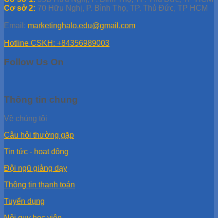
Cơ sở 2:
70 Hữu Nghị, P. Bình Thọ, TP. Thủ Đức, TP HCM
Email:
marketinghalo.edu@gmail.com
Hotline CSKH: +84356989003
Follow Us On
Thông tin chung
Về chúng tôi
Câu hỏi thường gặp
Tin tức - hoạt động
Đội ngũ giảng dạy
Thông tin thanh toán
Tuyển dụng
Nội quy học viên