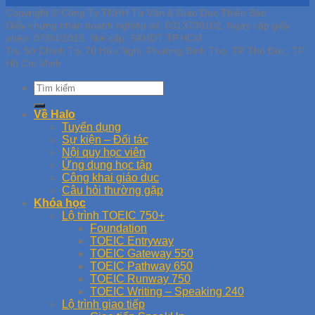
Copyright © Công Ty TNHH Tư Vấn & Giáo Dục Thiên Bảo
Giấy chứng nhận doanh nghiệp số: 0313739102, Ngày cấp giấy
phép: 07/04/2016, Nơi cấp: SKHDT TP.HCM
Trụ Sở Chính Tại 70 Hữu Nghị, Phường Bình Thọ, TP Thủ Đức, TP
Hồ Chí Minh
Về Halo
Tuyển dụng
Sự kiện – Đối tác
Nội quy học viên
Ứng dụng học tập
Công khai giáo dục
Câu hỏi thường gặp
Khóa học
Lộ trình TOEIC 750+
Foundation
TOEIC Entryway
TOEIC Gateway 550
TOEIC Pathway 650
TOEIC Runway 750
TOEIC Writing – Speaking 240
Lộ trình giao tiếp