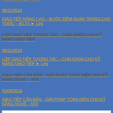
06/11/2019
GIAO TIẾP NÂNG CAO – BƯỚC ĐỆM QUAN TRỌNG CHO
TOEIC – IELTS ► Lớp
LỚP GIAO TIẾP TƯƠNG TÁC – CHÌA KHÓA CHO KỸ
NĂNG GIAO TIẾP
06/11/2019
LỚP GIAO TIẾP TƯƠNG TÁC – CHÌA KHÓA CHO KỸ
NĂNG GIAO TIẾP ► Lớp
GIAO TIẾP CĂN BẢN – GIẢI PHÁP TOÀN DIỆN CHO KỸ
NĂNG NGHE – NÓI
02/09/2019
GIAO TIẾP CĂN BẢN – GIẢI PHÁP TOÀN DIỆN CHO KỸ
NĂNG NGHE – NÓI