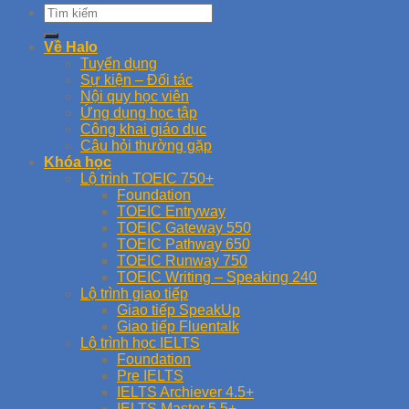
Về Halo
Tuyển dụng
Sự kiện – Đối tác
Nội quy học viên
Ứng dụng học tập
Công khai giáo dục
Câu hỏi thường gặp
Khóa học
Lộ trình TOEIC 750+
Foundation
TOEIC Entryway
TOEIC Gateway 550
TOEIC Pathway 650
TOEIC Runway 750
TOEIC Writing – Speaking 240
Lộ trình giao tiếp
Giao tiếp SpeakUp
Giao tiếp Fluentalk
Lộ trình học IELTS
Foundation
Pre IELTS
IELTS Archiever 4.5+
IELTS Master 5.5+