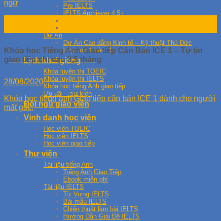
ngữ
Pre IELTS
IELTS Archiever 4.5+
04
IELTS Master 5.5+
IELTS Expert 6.5+
Th9
Dự Án
Dự Án Cao đẳng Kinh tế – Kỹ thuật Thủ Đức
Lớp học 1 kèm 1
Khóa học Tiếng Anh Giao tiếp Căn Bản ICE 1 – Tự tin
giao tiếp chỉ sau 3,5 tháng
Lịch khai giảng
Khóa luyện thi TOEIC
Khóa luyện thi IELTS
28/08/2020
Khóa học tiếng Anh giao tiếp
Ưu đãi – sự kiện
Khóa học tiếng anh Giao tiếp căn bản ICE 1 dành cho người
Đội ngũ giáo viên
mất gốc,
Vinh danh học viên
Học viên TOEIC
Học viên IELTS
Học viên giao tiếp
Thư viện
Tài liệu tiếng Anh
Tiếng Anh Giao Tiếp
Ebook miễn phí
Tài liệu IELTS
Từ Vựng IELTS
Bài mẫu IELTS
Chiến thuật làm bài IELTS
Hướng Dẫn Giải Đề IELTS