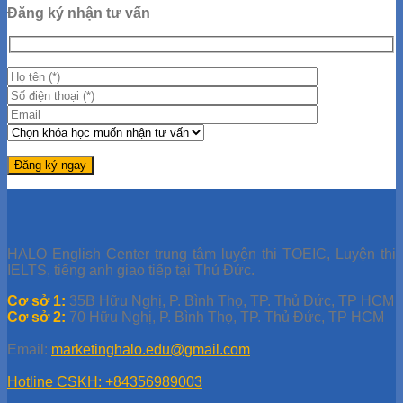
Đăng ký nhận tư vấn
HALO English Center trung tâm luyện thi TOEIC, Luyện thi
IELTS, tiếng anh giao tiếp tại Thủ Đức.
Cơ sở 1:
35B Hữu Nghị, P. Bình Thọ, TP. Thủ Đức, TP HCM
Cơ sở 2:
70 Hữu Nghị, P. Bình Thọ, TP. Thủ Đức, TP HCM
Email:
marketinghalo.edu@gmail.com
Hotline CSKH: +84356989003