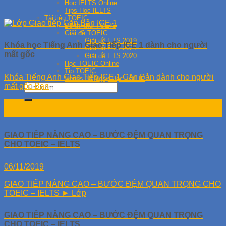
Học IELTS Online
Tips Học IELTS
Tài liệu TOEIC
Đề thi thử TOEIC
Giải đề TOEIC
Giải đề ETS 2019
Khóa học Tiếng Anh Giao Tiếp ICE 1 dành cho người
Giải đề ETS 2021
mất gốc
Giải đề ETS 2020
Học TOEIC Online
Tip TOEIC
Khóa Tiếng Anh Giao Tiếp ICE 1 Căn Bản dành cho người
Series 30 Ngày Học TOEIC
mất gốc Bạn
10
Th8
GIAO TIẾP NÂNG CAO – BƯỚC ĐỆM QUAN TRỌNG
CHO TOEIC – IELTS
06/11/2019
GIAO TIẾP NÂNG CAO – BƯỚC ĐỆM QUAN TRỌNG CHO
TOEIC – IELTS ► Lớp
GIAO TIẾP NÂNG CAO – BƯỚC ĐỆM QUAN TRỌNG
CHO TOEIC – IELTS