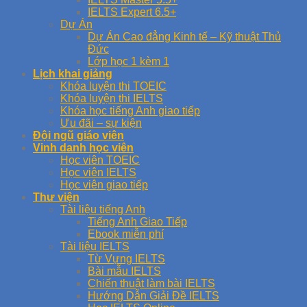
IELTS Expert 6.5+
Dự Án
Dự Án Cao đẳng Kinh tế – Kỹ thuật Thủ
Đức
Lớp học 1 kèm 1
Lịch khai giảng
Khóa luyện thi TOEIC
Khóa luyện thi IELTS
Khóa học tiếng Anh giao tiếp
Ưu đãi – sự kiện
Đội ngũ giáo viên
Vinh danh học viên
Học viên TOEIC
Học viên IELTS
Học viên giao tiếp
Thư viện
Tài liệu tiếng Anh
Tiếng Anh Giao Tiếp
Ebook miễn phí
Tài liệu IELTS
Từ Vựng IELTS
Bài mẫu IELTS
Chiến thuật làm bài IELTS
Hướng Dẫn Giải Đề IELTS