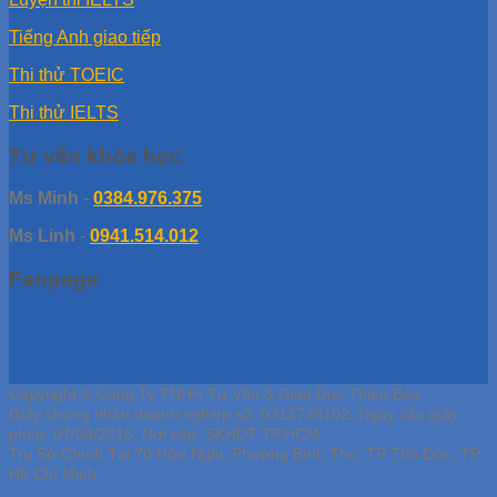
Tiếng Anh giao tiếp
Thi thử TOEIC
Thi thử IELTS
Tư vấn khóa học
Ms Minh
-
0384.976.375
Ms Linh
-
0941.514.012
Fanpage
Copyright © Công Ty TNHH Tư Vấn & Giáo Dục Thiên Bảo
Giấy chứng nhận doanh nghiệp số: 0313739102, Ngày cấp giấy
phép: 07/04/2016, Nơi cấp: SKHDT TP.HCM
Trụ Sở Chính Tại 70 Hữu Nghị, Phường Bình Thọ, TP Thủ Đức, TP
Hồ Chí Minh