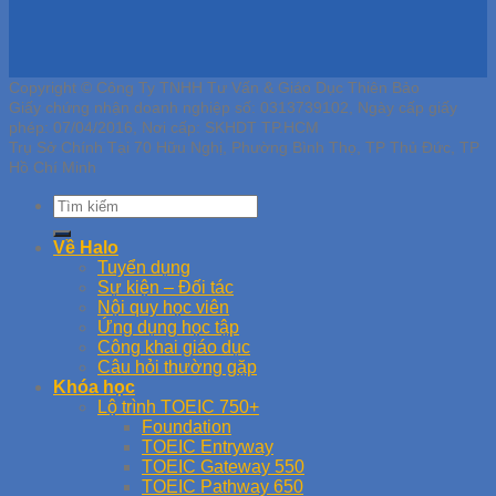
Copyright © Công Ty TNHH Tư Vấn & Giáo Dục Thiên Bảo
Giấy chứng nhận doanh nghiệp số: 0313739102, Ngày cấp giấy
phép: 07/04/2016, Nơi cấp: SKHDT TP.HCM
Trụ Sở Chính Tại 70 Hữu Nghị, Phường Bình Thọ, TP Thủ Đức, TP
Hồ Chí Minh
Về Halo
Tuyển dụng
Sự kiện – Đối tác
Nội quy học viên
Ứng dụng học tập
Công khai giáo dục
Câu hỏi thường gặp
Khóa học
Lộ trình TOEIC 750+
Foundation
TOEIC Entryway
TOEIC Gateway 550
TOEIC Pathway 650