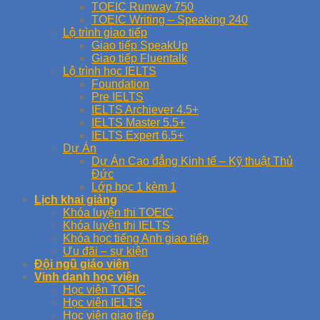
TOEIC Runway 750
TOEIC Writing – Speaking 240
Lộ trình giao tiếp
Giao tiếp SpeakUp
Giao tiếp Fluentalk
Lộ trình học IELTS
Foundation
Pre IELTS
IELTS Archiever 4.5+
IELTS Master 5.5+
IELTS Expert 6.5+
Dự Án
Dự Án Cao đẳng Kinh tế – Kỹ thuật Thủ
Đức
Lớp học 1 kèm 1
Lịch khai giảng
Khóa luyện thi TOEIC
Khóa luyện thi IELTS
Khóa học tiếng Anh giao tiếp
Ưu đãi – sự kiện
Đội ngũ giáo viên
Vinh danh học viên
Học viên TOEIC
Học viên IELTS
Học viên giao tiếp