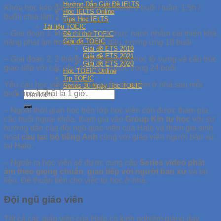
Hướng Dẫn Giải Đề IELTS
Khóa học kéo dài 3,5 tháng (42 buổi, 3 buổi / tuần, 1,5h /
Học IELTS Online
buổi) chia làm 2 giai đoạn
Tips Học IELTS
Tài liệu TOEIC
– Giai đoạn 1: Học viên sẽ học thực hành nhằm cải thiện khả
Đề thi thử TOEIC
Giải đề TOEIC
năng phát âm trong 1,5 tháng đầu, tương ứng 18 buổi
Giải đề ETS 2019
Giải đề ETS 2021
– Giai đoạn 2: 2 tháng cuối, tập trung học từ vựng và cấu trúc
Giải đề ETS 2020
giao tiếp với các chủ đề quen thuộc trong 24 buổi
Học TOEIC Online
Tip TOEIC
Yêu cầu học viên cần phải luyện tập thêm ở nhà sau mỗi
Series 30 Ngày Học TOEIC
buổi học ít nhất là 1 giờ.
– Ngoài thời gian học trên lớp học viên còn được tham gia
các buổi ngoại khóa, tham gia vào
Group Kín tự học
với sự
hướng dẫn của đội ngũ giáo viên của Halo và tham gia sinh
hoạt
câu lạc bộ tiếng Anh
cùng với giáo viên người bản xứ
tại Halo.
– Ngoài ra học viên sẽ được cung cấp
Series video phát
âm theo giọng chuẩn
,
giao tiếp với người bản xứ
và tài
liệu. Để thuận tiện cho việc tự học ở nhà.
Đội ngũ giáo viên
Tất cả các giáo viên của Halo có kinh nghiệm giảng dạy