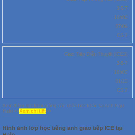
3-5-7
18h00
07/09
CS 2
Giao Tiếp Diễn Thuyết (ICE3)
3-5-7
18h00
01/10
CS 2
Xem thêm lịch khai giảng các khóa học khác tại Anh Ngữ
Halo >>
Xem chi tiết
<<
—————————-
Hình ảnh lớp học tiếng anh giao tiếp ICE tại
Halo