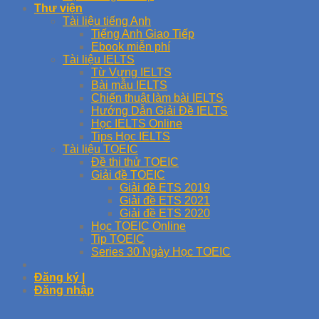
Thư viện
Tài liệu tiếng Anh
Tiếng Anh Giao Tiếp
Ebook miễn phí
Tài liệu IELTS
Từ Vựng IELTS
Bài mẫu IELTS
Chiến thuật làm bài IELTS
Hướng Dẫn Giải Đề IELTS
Học IELTS Online
Tips Học IELTS
Tài liệu TOEIC
Đề thi thử TOEIC
Giải đề TOEIC
Giải đề ETS 2019
Giải đề ETS 2021
Giải đề ETS 2020
Học TOEIC Online
Tip TOEIC
Series 30 Ngày Học TOEIC
Đăng ký |
Đăng nhập