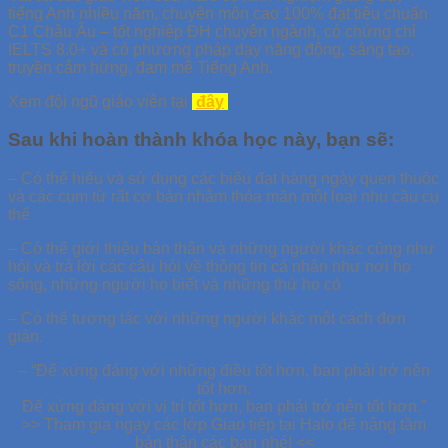
tiếng Anh nhiều năm, chuyên môn cao 100% đạt tiêu chuẩn
C1 Châu Âu – tốt nghiệp ĐH chuyên ngành, có chứng chỉ
IELTS 8.0+ và có phương pháp dạy năng động, sáng tạo,
truyền cảm hứng, đam mê Tiếng Anh.
Xem đội ngũ giáo viên tại
đây
Sau khi hoàn thành khóa học này, bạn sẽ:
–
Có thể hiểu và sử dụng các biểu đạt hàng ngày quen thuộc
và các cụm từ rất cơ bản nhằm thỏa mãn một loại nhu cầu cụ
thể
–
Có thể giới thiệu bản thân và những người khác cũng như
hỏi và trả lời các câu hỏi về thông tin cá nhân như nơi họ
sống, những người họ biết và những thứ họ có
–
Có thể tương tác với những người khác một cách đơn
giản.
–
“Để xứng đáng với những điều tốt hơn, bạn phải trở nên
tốt hơn.
Để xứng đáng với vị trí tốt hơn, bạn phải trở nên tốt hơn.”
>> Tham gia ngay các lớp Giao tiếp tại Halo để nâng tầm
bản thân các bạn nhé! <<