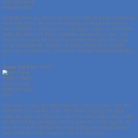
Mình đã tham gia một số khóa học ở một số trung tâm nhưng
mình thấy trung tâm Halo là ok nhất, các khóa học diễn ra
theo một trình tự phù hợp với mỗi người, thầy Cô rất là thân
thiện đặc biệt là cô Thảo, nhiệt tình và dạy rất có tâm. Sau
khi học trung tâm thì kỹ năng giao tiếp cũng như những từ
vựng của mình đã cải thiện rất nhiều, mình rất vui khi đã
tham gia các khóa học. CẢM ƠN TRUNG TÂM RẤT NHIỀU
!!!
Giang Gia Bảo
/
SPKT
Giáo viên ở Halo ai cũng nhiệt tình, cưng học viên nữa đặc
biệt là Mr. Huy và Ms. Thảo. Ms. Thảo có giọng nói ngọt
ngào, thu hút, mà kiến thức của cô thì siêu nhiều luôn, nhiều
lúc thích cô dạy speaking hơn cả giáo viên nước ngoài. Mr.
Huy thì vui tính, rất thích học thầy vì thầy tạo không khí lớp
học sôi động. Thầy cũng hay cho em sách nữa.