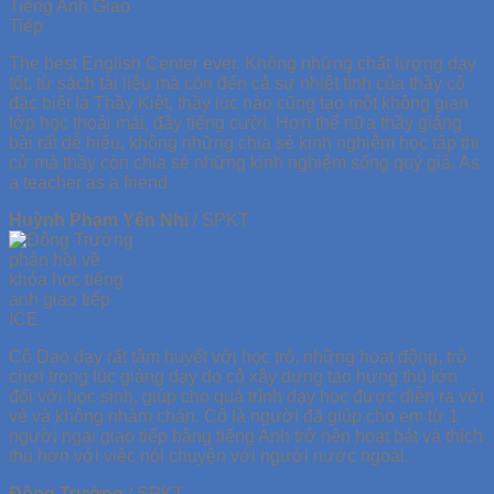
The best English Center ever. Không những chất lượng dạy
tốt, từ sách tài liệu mà còn đến cả sự nhiệt tình của thầy cô
đặc biệt là Thầy Kiệt, thầy lúc nào cũng tạo một không gian
lớp học thoải mái, đầy tiếng cười. Hơn thế nữa thầy giảng
bài rất dễ hiểu, không những chia sẻ kinh nghiệm học tập thi
cử mà thầy còn chia sẻ những kinh nghiệm sống quý giá. As
a teacher as a friend
Huỳnh Phạm Yến Nhi
/
SPKT
Cô Dao dạy rất tâm huyết với học trò, những hoạt động, trò
chơi trong lúc giảng dạy do cô xây dựng tạo hứng thú lớn
đối với học sinh, giúp cho quá trình dạy học được diễn ra với
vẻ và không nhàm chán. Cô là người đã giúp cho em từ 1
người ngại giao tiếp bằng tiếng Anh trở nên hoạt bát và thích
thú hơn với việc nói chuyện với người nước ngoài.
Đông Trường
/
SPKT