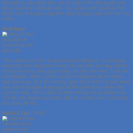
Bộ phận tư vấn nhiệt tình, vui vẻ. Giáo Viên tâm huyết, giỏi
nữa. Giáo trình rất là ok luôn. Tuy là học viên của Halo mới
được nữa khoá giao tiếp thôi mà phần giao tiếp mình lên khá
nhiều .
Bích Ngân
Thầy James le chính là người truyền động lực cho tôi giúp
trong việc học tiếng Anh, không chỉ vậy thầy còn dạy cho tôi
những kỹ năng sống quan trọng của một sinh viên. Thầy như
một ông tiên. Biến 2 kẻ thù là tôi và tiếng Anh đã trở thành
bạn của nhau, từ 1 đứa không nghe được một chữ nào tiếng
anh qua từng ngày từng ngày tôi đã nghe được nhiều lắm.
Cảm ơn thầy. Về tài liệu Của Halo không còn gì để bàn cãi.
Tài liệu độc quyền, xác thực, đầu tư cho học viên. Cảm thấy
thật đáng để học .
Hiếu Lê Phú
/
SPKT