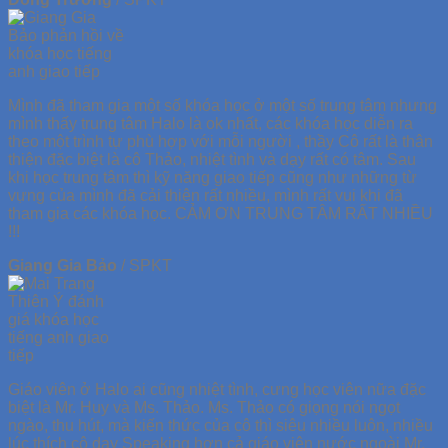
Mình đã tham gia một số khóa học ở một số trung tâm nhưng
mình thấy trung tâm Halo là ok nhất, các khóa học diễn ra
theo một trình tự phù hợp với mỗi người , thầy Cô rất là thân
thiện đặc biệt là cô Thảo, nhiệt tình và dạy rất có tâm. Sau
khi học trung tâm thì kỹ năng giao tiếp cũng như những từ
vựng của mình đã cải thiện rất nhiều, mình rất vui khi đã
tham gia các khóa học. CẢM ƠN TRUNG TÂM RẤT NHIỀU
!!!
Giang Gia Bảo
/
SPKT
Giáo viên ở Halo ai cũng nhiệt tình, cưng học viên nữa đặc
biệt là Mr. Huy và Ms. Thảo. Ms. Thảo có giọng nói ngọt
ngào, thu hút, mà kiến thức của cô thì siêu nhiều luôn, nhiều
lúc thích cô dạy Speaking hơn cả giáo viên nước ngoài Mr.