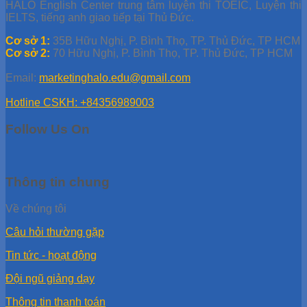
HALO English Center trung tâm luyện thi TOEIC, Luyện thi
IELTS, tiếng anh giao tiếp tại Thủ Đức.
Cơ sở 1:
35B Hữu Nghị, P. Bình Thọ, TP. Thủ Đức, TP HCM
Cơ sở 2:
70 Hữu Nghị, P. Bình Thọ, TP. Thủ Đức, TP HCM
Email:
marketinghalo.edu@gmail.com
Hotline CSKH: +84356989003
Follow Us On
Thông tin chung
Về chúng tôi
Câu hỏi thường gặp
Tin tức - hoạt động
Đội ngũ giảng dạy
Thông tin thanh toán