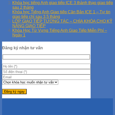
Khóa học tiếng Anh giao tiếp ICE 3 thành thạo giao tiếp
sau 2 tháng
Khóa học Tiếng Anh Giao tiếp Căn Bản ICE 1 – Tự tin
giao tiếp chỉ sau 3,5 tháng
LỚP GIAO TIẾP TƯƠNG TÁC – CHÌA KHÓA CHO KỸ
NĂNG GIAO TIẾP
Khóa Học Từ Vựng Tiếng Anh Giao Tiếp Miễn Phí –
Ngày 1
Đăng ký nhận tư vấn