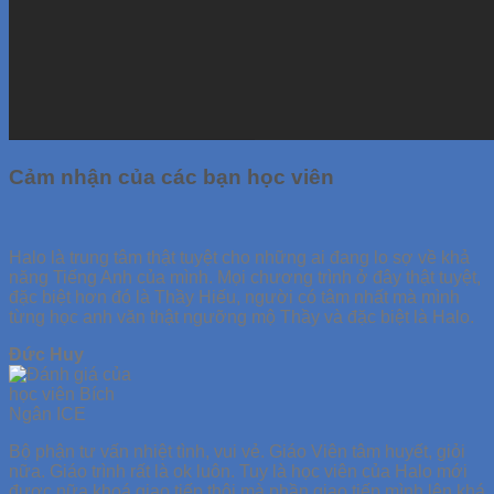
Cảm nhận của các bạn học viên
Halo là trung tâm thật tuyệt cho những ai đang lo sợ về khả
năng Tiếng Anh của mình. Mọi chương trình ở đây thật tuyệt,
đặc biệt hơn đó là Thầy Hiếu, người có tâm nhất mà mình
từng học anh văn thật ngưỡng mộ Thầy và đặc biệt là Halo.
Đức Huy
Bộ phận tư vấn nhiệt tình, vui vẻ. Giáo Viên tâm huyết, giỏi
nữa. Giáo trình rất là ok luôn. Tuy là học viên của Halo mới
được nữa khoá giao tiếp thôi mà phần giao tiếp mình lên khá