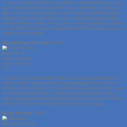
The best English Center ever. Không những chất lượng dạy
tốt, từ sách tài liệu mà còn đến cả sự nhiệt tình của thầy cô
đặc biệt là Thầy Kiệt, thầy lúc nào cũng tạo một không gian
lớp học thoải mái, đầy tiếng cười. Hơn thế nữa thầy giảng
bài rất dễ hiểu, không những chia sẻ kinh nghiệm học tập thi
cử mà thầy còn chia sẻ những kinh nghiệm sống quý giá. As
a teacher as a friend
Huỳnh Phạm Yến Nhi
/
SPKT
Cô Dao dạy rất tâm huyết với học trò, những hoạt động, trò
chơi trong lúc giảng dạy do cô xây dựng tạo hứng thú lớn
đối với học sinh, giúp cho quá trình dạy học được diễn ra với
vẻ và không nhàm chán. Cô là người đã giúp cho em từ 1
người ngại giao tiếp bằng tiếng Anh trở nên hoạt bát và thích
thú hơn với việc nói chuyện với người nước ngoài.
Đông Trường
/
SPKT