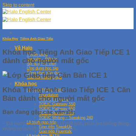
Skip to content
Khóa Học
,
Tiếng Anh Giao Tiếp
Về Halo
Khóa học Tiếng Anh Giao Tiếp ICE 1
Tuyển dụng
dành cho người mất gốc
Sự kiện – Đối tác
Nội quy học viên
Ứng dụng học tập
Công khai giáo dục
Câu hỏi thường gặp
Khóa học
Khóa Tiếng Anh Giao Tiếp ICE 1 Căn
Lộ trình TOEIC 750+
Foundation
Bản dành cho người mất gốc
TOEIC Entryway
TOEIC Gateway 550
TOEIC Pathway 650
Bạn đang gặp các vấn đề:
TOEIC Runway 750
TOEIC Writing – Speaking 240
Lộ trình giao tiếp
–
Đã học tiếng Anh nhưng bị mất gốc, phát âm không đúng,
Giao tiếp SpeakUp
không có môi trường để rèn luyện.
Giao tiếp Fluentalk
Lộ trình học IELTS