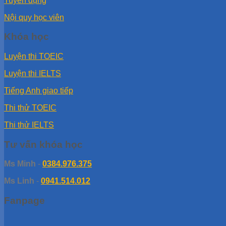
Tuyển dụng
Nội quy học viên
Khóa học
Luyện thi TOEIC
Luyện thi IELTS
Tiếng Anh giao tiếp
Thi thử TOEIC
Thi thử IELTS
Tư vấn khóa học
Ms Minh
-
0384.976.375
Ms Linh
-
0941.514.012
Fanpage