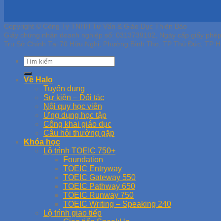
Copyright © Công Ty TNHH Tư Vấn & Giáo Dục Thiên Bảo
Giấy chứng nhận doanh nghiệp số: 0313739102, Ngày cấp giấy phé
Trụ Sở Chính Tại 70 Hữu Nghị, Phường Bình Thọ, TP Thủ Đức, TP H
Về Halo
Tuyển dụng
Sự kiện – Đối tác
Nội quy học viên
Ứng dụng học tập
Công khai giáo dục
Câu hỏi thường gặp
Khóa học
Lộ trình TOEIC 750+
Foundation
TOEIC Entryway
TOEIC Gateway 550
TOEIC Pathway 650
TOEIC Runway 750
TOEIC Writing – Speaking 240
Lộ trình giao tiếp