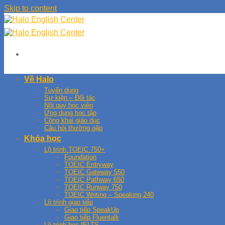
Skip to content
Về Halo
Tuyển dụng
Sự kiện – Đối tác
Nội quy học viên
Ứng dụng học tập
Công khai giáo dục
Câu hỏi thường gặp
Khóa học
Lộ trình TOEIC 750+
Foundation
TOEIC Entryway
TOEIC Gateway 550
TOEIC Pathway 650
TOEIC Runway 750
TOEIC Writing – Speaking 240
Lộ trình giao tiếp
Giao tiếp SpeakUp
Giao tiếp Fluentalk
Lộ trình học IELTS