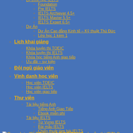
Foundation
Pre IELTS
IELTS Archiever 4.5+
IELTS Master 5.5+
IELTS Expert 6.5+
Dự Án
Dự Án Cao đẳng Kinh tế – Kỹ thuật Thủ Đức
Lớp học 1 kèm 1
Lịch khai giảng
Khóa luyện thi TOEIC
Khóa luyện thi IELTS
Khóa học tiếng Anh giao tiếp
Ưu đãi – sự kiện
Đội ngũ giáo viên
Vinh danh học viên
Học viên TOEIC
Học viên IELTS
Học viên giao tiếp
Thư viện
Tài liệu tiếng Anh
Tiếng Anh Giao Tiếp
Ebook miễn phí
Tài liệu IELTS
Từ Vựng IELTS
Bài mẫu IELTS
Chiến thuật làm bài IELTS