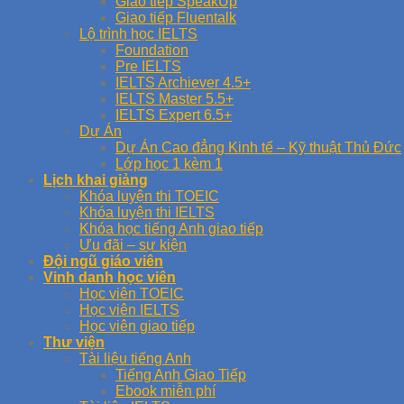
Giao tiếp SpeakUp
Giao tiếp Fluentalk
Lộ trình học IELTS
Foundation
Pre IELTS
IELTS Archiever 4.5+
IELTS Master 5.5+
IELTS Expert 6.5+
Dự Án
Dự Án Cao đẳng Kinh tế – Kỹ thuật Thủ Đức
Lớp học 1 kèm 1
Lịch khai giảng
Khóa luyện thi TOEIC
Khóa luyện thi IELTS
Khóa học tiếng Anh giao tiếp
Ưu đãi – sự kiện
Đội ngũ giáo viên
Vinh danh học viên
Học viên TOEIC
Học viên IELTS
Học viên giao tiếp
Thư viện
Tài liệu tiếng Anh
Tiếng Anh Giao Tiếp
Ebook miễn phí