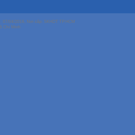
p: 07/04/2016, Nơi cấp: SKHDT TP.HCM
ồ Chí Minh