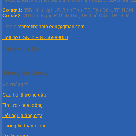
Cơ sở 1:
35B Hữu Nghị, P. Bình Thọ, TP. Thủ Đức, TP HCM
Cơ sở 2:
70 Hữu Nghị, P. Bình Thọ, TP. Thủ Đức, TP HCM
Email:
marketinghalo.edu@gmail.com
Hotline CSKH: +84356989003
Follow Us On
Thông tin chung
Về chúng tôi
Câu hỏi thường gặp
Tin tức - hoạt động
Đội ngũ giảng dạy
Thông tin thanh toán