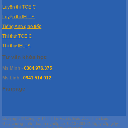
Luyện thi TOEIC
Luyện thi IELTS
Tiếng Anh giao tiếp
Thi thử TOEIC
Thi thử IELTS
Tư vấn khóa học
Ms Minh
-
0384.976.375
Ms Linh
-
0941.514.012
Fanpage
Copyright © Công Ty TNHH Tư Vấn & Giáo Dục Thiên Bảo
Giấy chứng nhận doanh nghiệp số: 0313739102, Ngày cấp giấy