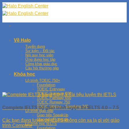
Skip
to
content
Về Halo
Tuyển dụng
Sự kiện – Đối tác
Nội quy học viên
Ứng dụng học tập
Công khai giáo dục
Câu hỏi thường gặp
Khóa học
Lộ trình TOEIC 750+
Foundation
TOEIC Entryway
TOEIC Gateway 550
TOEIC Pathway 650
TOEIC Runway 750
TOEIC Writing – Speaking 240
Complete IELTS bộ giáo trình luyện thi IELTS 4.0 – 7.5
Lộ trình giao tiếp
Giao tiếp SpeakUp
Giao tiếp Fluentalk
Các bạn đang luyện thi IELTS không còn xa lạ gì với giáo
Lộ trình học IELTS
trình Complete
Foundation