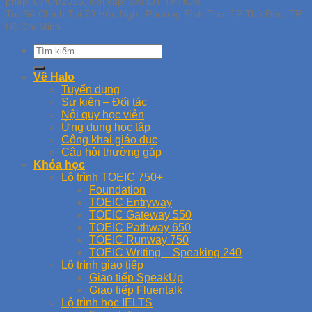
phép: 07/04/2016, Nơi cấp: SKHDT TP.HCM
Trụ Sở Chính Tại 70 Hữu Nghị, Phường Bình Thọ, TP Thủ Đức, TP
Hồ Chí Minh
Về Halo
Tuyển dụng
Sự kiện – Đối tác
Nội quy học viên
Ứng dụng học tập
Công khai giáo dục
Câu hỏi thường gặp
Khóa học
Lộ trình TOEIC 750+
Foundation
TOEIC Entryway
TOEIC Gateway 550
TOEIC Pathway 650
TOEIC Runway 750
TOEIC Writing – Speaking 240
Lộ trình giao tiếp
Giao tiếp SpeakUp
Giao tiếp Fluentalk
Lộ trình học IELTS