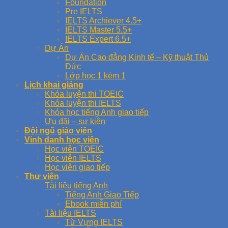
Foundation
Pre IELTS
IELTS Archiever 4.5+
IELTS Master 5.5+
IELTS Expert 6.5+
Dự Án
Dự Án Cao đẳng Kinh tế – Kỹ thuật Thủ
Đức
Lớp học 1 kèm 1
Lịch khai giảng
Khóa luyện thi TOEIC
Khóa luyện thi IELTS
Khóa học tiếng Anh giao tiếp
Ưu đãi – sự kiện
Đội ngũ giáo viên
Vinh danh học viên
Học viên TOEIC
Học viên IELTS
Học viên giao tiếp
Thư viện
Tài liệu tiếng Anh
Tiếng Anh Giao Tiếp
Ebook miễn phí
Tài liệu IELTS
Từ Vựng IELTS