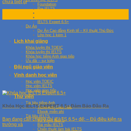
chưa biết gì
Foundation
Pre IELTS
06
IELTS Archiever 4.5+
Th11
IELTS Master 5.5+
IELTS Expert 6.5+
Dự Án
Dự Án Cao đẳng Kinh tế – Kỹ thuật Thủ Đức
Lớp học 1 kèm 1
Lịch khai giảng
Khóa luyện thi TOEIC
Khóa luyện thi IELTS
Khóa học tiếng Anh giao tiếp
Ưu đãi – sự kiện
Đội ngũ giáo viên
Vinh danh học viên
Học viên TOEIC
Học viên IELTS
Học viên giao tiếp
Thư viện
Tài liệu tiếng Anh
Khóa Học IELTS EXPERT 6.5+ Đảm Bảo Đầu Ra
Tiếng Anh Giao Tiếp
Ebook miễn phí
Tài liệu IELTS
Bạn đang cần chứng chỉ IELTS 6.5+ để: – Đủ điều kiện ra
Từ Vựng IELTS
trường và
Bài mẫu IELTS
Chiến thuật làm bài IELTS