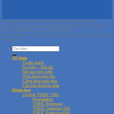
Copyright © Công Ty TNHH Tư Vấn & Giáo Dục Thiên Bảo
Giấy chứng nhận doanh nghiệp số: 0313739102, Ngày cấp giấy
phép: 07/04/2016, Nơi cấp: SKHDT TP.HCM
Trụ Sở Chính Tại 70 Hữu Nghị, Phường Bình Thọ, TP Thủ Đức, TP
Hồ Chí Minh
Về Halo
Tuyển dụng
Sự kiện – Đối tác
Nội quy học viên
Ứng dụng học tập
Công khai giáo dục
Câu hỏi thường gặp
Khóa học
Lộ trình TOEIC 750+
Foundation
TOEIC Entryway
TOEIC Gateway 550
TOEIC Pathway 650