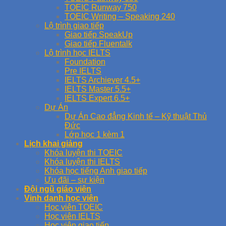
TOEIC Runway 750
TOEIC Writing – Speaking 240
Lộ trình giao tiếp
Giao tiếp SpeakUp
Giao tiếp Fluentalk
Lộ trình học IELTS
Foundation
Pre IELTS
IELTS Archiever 4.5+
IELTS Master 5.5+
IELTS Expert 6.5+
Dự Án
Dự Án Cao đẳng Kinh tế – Kỹ thuật Thủ
Đức
Lớp học 1 kèm 1
Lịch khai giảng
Khóa luyện thi TOEIC
Khóa luyện thi IELTS
Khóa học tiếng Anh giao tiếp
Ưu đãi – sự kiện
Đội ngũ giáo viên
Vinh danh học viên
Học viên TOEIC
Học viên IELTS
Học viên giao tiếp