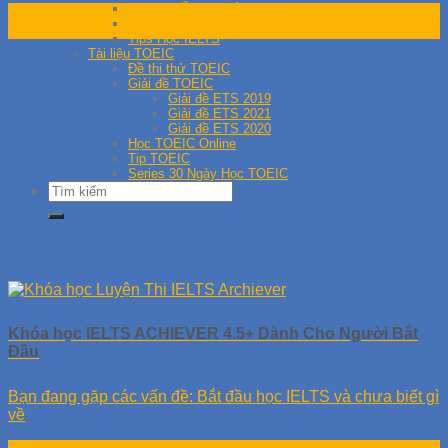
Hướng Dẫn Giải Đề IELTS
06
Học IELTS Online
Th11
Tips Học IELTS
Tài liệu TOEIC
Đề thi thử TOEIC
Giải đề TOEIC
Giải đề ETS 2019
Giải đề ETS 2021
Giải đề ETS 2020
Học TOEIC Online
Tip TOEIC
Series 30 Ngày Học TOEIC
Khóa học IELTS ACHIEVER 4.5+ Dành Cho Người Bắt
Đầu
Bạn đang gặp các vấn đề: Bắt đầu học IELTS và chưa biết gì
về