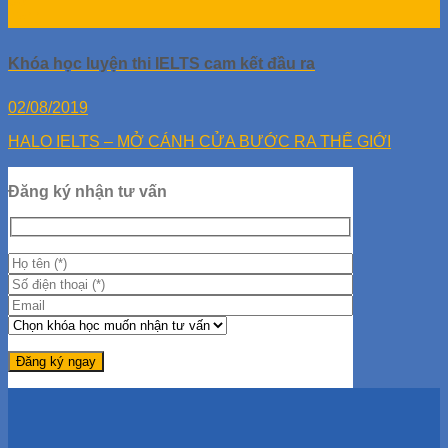
06
Th11
Khóa học luyện thi IELTS cam kết đầu ra
02/08/2019
HALO IELTS – MỞ CÁNH CỬA BƯỚC RA THẾ GIỚI
Đăng ký nhận tư vấn