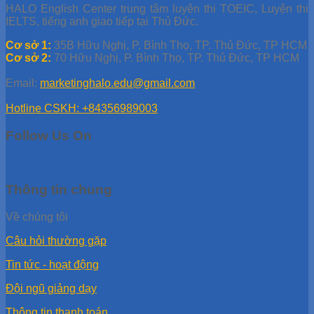
HALO English Center trung tâm luyện thi TOEIC, Luyện thi
IELTS, tiếng anh giao tiếp tại Thủ Đức.
Cơ sở 1:
35B Hữu Nghị, P. Bình Thọ, TP. Thủ Đức, TP HCM
Cơ sở 2:
70 Hữu Nghị, P. Bình Thọ, TP. Thủ Đức, TP HCM
Email:
marketinghalo.edu@gmail.com
Hotline CSKH: +84356989003
Follow Us On
Thông tin chung
Về chúng tôi
Câu hỏi thường gặp
Tin tức - hoạt động
Đội ngũ giảng dạy
Thông tin thanh toán