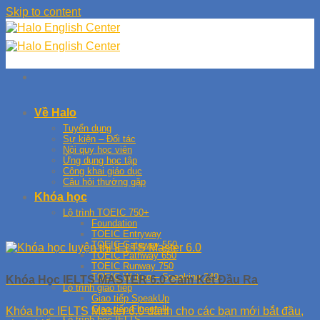
Skip to content
Về Halo
Tuyển dụng
Sự kiện – Đối tác
Nội quy học viên
Ứng dụng học tập
Công khai giáo dục
Câu hỏi thường gặp
Khóa học
Lộ trình TOEIC 750+
Foundation
TOEIC Entryway
TOEIC Gateway 550
TOEIC Pathway 650
TOEIC Runway 750
TOEIC Writing – Speaking 240
Khóa Học IELTS MASTER 6.0 Cam Kết Đầu Ra
Lộ trình giao tiếp
Giao tiếp SpeakUp
Giao tiếp Fluentalk
Khóa học IELTS Master 6.0 dành cho các bạn mới bắt đầu,
Lộ trình học IELTS