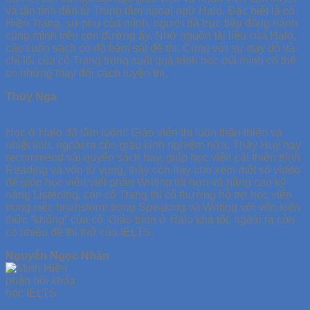
và tận tình đến từ Trung tâm ngoại ngữ Halo. Đặc biệt là cô
Hiền Trang, sư phụ của mình, người đã trực tiếp đồng hành
cùng mình trên con đường ấy. Nhờ nguồn tài liệu của Halo,
các cuốn sách có độ bám sát đề thi. Cùng với sự dạy dỗ và
chỉ lối của cô Trang trong suốt quà trình học mà mình có thể
có những thay đổi cách luyện thi.
Thúy Nga
Học ở Halo đã lắm luôn!! Giáo viên thì luôn thân thiện và
nhiệt tình, ngoài ra còn giàu kinh nghiệm nữa. Thầy Huy hay
recommend vài quyển sách hay, giúp học viên cải thiện trình
Reading và vốn từ vụng, thầy còn hay cho xem một số video
để giúp học viên viết phần Writing tốt hơn và nâng cao kỹ
năng Listening, còn cô Trang thì cô thường hỗ trợ học viên
trong việc brainstorm trong Speaking và Writing với vốn kiến
thức “khủng” của cô. Giáo trình ở Halo khá tốt, ngoài ra còn
có nhiều đề thi thử của IELTS.
Nguyễn Ngọc Nhân