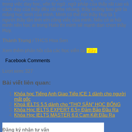
trong việc dạy học, vốn từ ngữ, ngữ pháp của thấy rất cao và
cách dạy của thầy đều rất nhẹ nhàng, thầy không bao giờ la
mắng học sinh của mình. Minh có thể nói thầy Huy là 1
người thầy tận tình với công việc của mình. Nếu có ai hỏi
mình nên học ai trong Halo thi mình sẽ mạnh dạn chọn thầy
Huy.
Thành Trung
/
THCS Hoa Sen
Xem thêm phản hồi của các học viên tại
đây
Facebook Comments
Lượt xem:
327
Bài viết liên quan:
Khóa học Tiếng Anh Giao Tiếp ICE 1 dành cho người
mất gốc
Khoá IELTS 5.5 dành cho “THỢ SĂN” HỌC BỔNG
Khóa Học IELTS EXPERT 6.5+ Đảm Bảo Đầu Ra
Khóa Học IELTS MASTER 6.0 Cam Kết Đầu Ra
Đăng ký nhận tư vấn