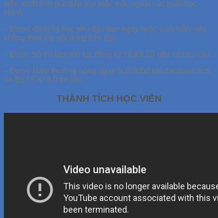
viên nhiệt tình giải đáp mọi thắc mắc ngoài các buổi học
chính.
– Được đăng ký học phụ đạo ban ngày hoặc cuối tuần nếu
không theo kịp nội dung trên lớp.
– Được hỗ trợ làm thủ tục đăng ký thi IELTS nếu có nhu cầu.
– Được Halo thưởng nóng ngay 500,000đ khi đạt thành tích
thi IELTS từ 8.0 trở lên.
THÀNH TÍCH HỌC VIÊN