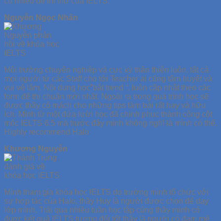
có nhiều đề thi thử của IELTS.
Nguyễn Ngọc Nhân
Môi trường chuyên nghiệp và cực kỳ thân thiện luôn, tất cả
mọi người từ các Staff cho tới Teacher ai cũng tâm huyết và
vui vẻ lắm. Nội dung học”bắt trend “, luôn cập nhật theo các
form để thi chuẩn mới nhất. Ngoài ra trong quá trình học sẽ
được thầy cô mách cho những tips làm bài rất hay và hữu
ích. Mình từ một đứa lười học đã chinh phục thành công cột
mốc IELTS 6.5 mà trước đây mình không nghĩ là mình có thể.
Highly recommend Halo
Khương Nguyễn
Mình tham gia khóa học lELTS do trường mình tổ chức với
sự hợp tác của Halo, thầy Huy là người được chọn để dạy
lớp mình. Trải qua nhiều tuần học tập cùng thầy mình có
đuợc kết quả IELTS tương đối tốt thầy là người có đam mê