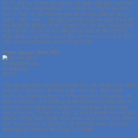
IELTS thật sự rất khó nhưng học với giáo viên tâm huyết thì
khó đến mấy cũng không phải lo! Mình học IELTS với thầy
Huy ở Halo nè, sau 4 tháng gắn bó với thầy thấy kỹ năng
Nghe – Nói – Đọc – Viết đều cải thiện hẳn cái quan trọng để
học tốt ở đây không chỉ bởi vì giáo viên xịn đâu, mà tất cả từ
thầy cô đến các chị tư vấn đến cả bác bảo vệ đều rất thân
thiện dễ thương. Mình cực kì yêu môi trường học tập ở đây !
Nhờ vậy mà thích học và học tốt hơn hẳn.
Phạm Nguyễn Minh Hiền
Trải học giao tiếp căn bản của thầy Kiệt, em đã bớt “sợ” tiếng
Anh và có động lực để hoàn thiện mình hơn. Đến khoá
IELTS, em may mắn được Cô Phương Thảo giảng dạy, em
thật sự cảm ơn cô vì cô đã giúp em có thêm cái nhìn mới về
Anh Văn. Em biết được học IELTS không quá áp lực mấy
như em tưởng. Từng cách dạy của mỗi giáo viên ở trung tâm
đều là những “nghệ thuật” khác nhau. Qua 2 khoá học, tiếng
Anh của em thực sự đã được cải thiện rất nhiều. Em chân
thành gửi lời cảm ơn đến Thầy Cô ở Halo