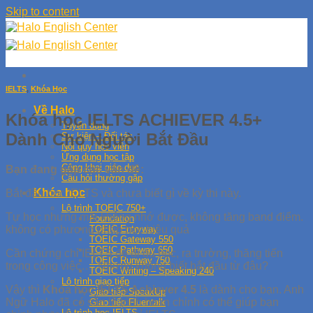
Skip to content
IELTS
,
Khóa Học
Về Halo
Khóa học IELTS ACHIEVER 4.5+
Tuyển dụng
Dành Cho Người Bắt Đầu
Sự kiện – Đối tác
Nội quy học viên
Ứng dụng học tập
Công khai giáo dục
Bạn đang gặp các vấn đề:
Câu hỏi thường gặp
Khóa học
Bắt đầu học IELTS và chưa biết gì về kỳ thi này.
Lộ trình TOEIC 750+
Tự học nhưng mãi không nhớ được, không tăng band điểm.
Foundation
không có phương pháp học hiệu quả
TOEIC Entryway
TOEIC Gateway 550
TOEIC Pathway 650
Cần chứng chỉ IELTS để đi du học, ra trường, thăng tiến
TOEIC Runway 750
trong công việc…. Nhưng không biết bắt đầu từ đâu?
TOEIC Writing – Speaking 240
Lộ trình giao tiếp
Vậy thì
Khóa học IELTS Achiever 4.5
là dành cho bạn. Anh
Giao tiếp SpeakUp
Ngữ Halo đã có sẵn lộ trình hoàn chỉnh có thể giúp bạn
Giao tiếp Fluentalk
Lộ trình học IELTS