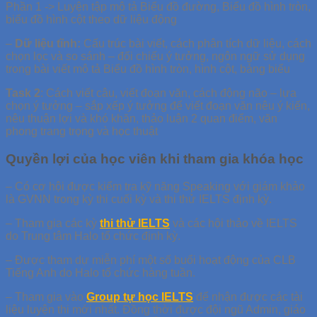
Phần 1 -> Luyện tập mô tả Biểu đồ đường, Biểu đồ hình tròn,
biểu đồ hình cột theo dữ liệu động
–
Dữ liệu tĩnh:
Cấu trúc bài viết, cách phân tích dữ liệu, cách
chọn lọc và so sánh – đối chiếu ý tưởng, ngôn ngữ sử dụng
trong bài viết mô tả Biểu đồ hình tròn, hình cột, bảng biểu
Task 2
: Cách viết câu, viết đoạn văn, cách động não – lựa
chọn ý tưởng – sắp xếp ý tưởng để viết đoạn văn nêu ý kiến,
nêu thuận lợi và khó khăn, thảo luận 2 quan điểm, văn
phong trang trọng và học thuật
Quyền lợi của học viên khi tham gia khóa học
– Có cơ hội được kiểm tra kỹ năng Speaking với giám khảo
là GVNN trong kỳ thi cuối kỳ và thi thử IELTS định kỳ.
– Tham gia các kỳ
thi thử IELTS
và các hội thảo về IELTS
do Trung tâm Halo tổ chức định kỳ.
– Được tham dự miễn phí một số buổi hoạt động của CLB
Tiếng Anh do Halo tổ chức hàng tuần.
– Tham gia vào
Group tự học IELTS
để nhận được các tài
liệu luyện thi mới nhất. Đồng thời được đội ngũ Admin, giáo