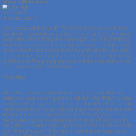
Nguyễn Minh Hoàng
Con đường chinh phục IELTS 8.0 vô cùng trắc trở đã được
dẫn lối bởi cả một đội ngũ giáo viên và nhân viên tâm huyết
và tận tình đến từ Trung tâm ngoại ngữ Halo. Đặc biệt là cô
Hiền Trang, sư phụ của mình, người đã trực tiếp đồng hành
cùng mình trên con đường ấy. Nhờ nguồn tài liệu của Halo,
các cuốn sách có độ bám sát đề thi. Cùng với sự dạy dỗ và
chỉ lối của cô Trang trong suốt quà trình học mà mình có thể
có những thay đổi cách luyện thi.
Thúy Nga
Học ở Halo đã lắm luôn!! Giáo viên thì luôn thân thiện và
nhiệt tình, ngoài ra còn giàu kinh nghiệm nữa. Thầy Huy hay
recommend vài quyển sách hay, giúp học viên cải thiện trình
Reading và vốn từ vụng, thầy còn hay cho xem một số video
để giúp học viên viết phần Writing tốt hơn và nâng cao kỹ
năng Listening, còn cô Trang thì cô thường hỗ trợ học viên
trong việc brainstorm trong Speaking và Writing với vốn kiến
thức “khủng” của cô. Giáo trình ở Halo khá tốt, ngoài ra còn