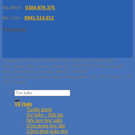
Ms Minh
-
0384.976.375
Ms Linh
-
0941.514.012
Fanpage
Copyright © Công Ty TNHH Tư Vấn & Giáo Dục Thiên Bảo
Giấy chứng nhận doanh nghiệp số: 0313739102, Ngày cấp giấy
phép: 07/04/2016, Nơi cấp: SKHDT TP.HCM
Trụ Sở Chính Tại 70 Hữu Nghị, Phường Bình Thọ, TP Thủ Đức, TP
Hồ Chí Minh
Về Halo
Tuyển dụng
Sự kiện – Đối tác
Nội quy học viên
Ứng dụng học tập
Công khai giáo dục