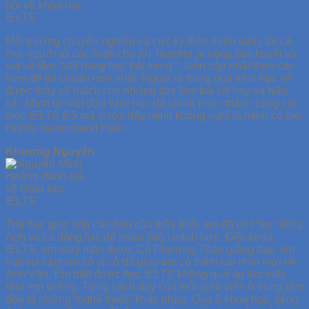
Môi trường chuyên nghiệp và cực kỳ thân thiện luôn, tất cả
mọi người từ các Staff cho tới Teacher ai cũng tâm huyết và
vui vẻ lắm. Nội dung học”bắt trend “, luôn cập nhật theo các
form để thi chuẩn mới nhất. Ngoài ra trong quá trình học sẽ
được thầy cô mách cho những tips làm bài rất hay và hữu
ích. Mình từ một đứa lười học đã chinh phục thành công cột
mốc IELTS 6.5 mà trước đây mình không nghĩ là mình có thể.
Highly recommend Halo
Khương Nguyễn
Trải học giao tiếp căn bản của thầy Kiệt, em đã bớt “sợ” tiếng
Anh và có động lực để hoàn thiện mình hơn. Đến khoá
IELTS, em may mắn được Cô Phương Thảo giảng dạy, em
thật sự cảm ơn cô vì cô đã giúp em có thêm cái nhìn mới về
Anh Văn. Em biết được học IELTS không quá áp lực mấy
như em tưởng. Từng cách dạy của mỗi giáo viên ở trung tâm
đều là những “nghệ thuật” khác nhau. Qua 2 khoá học, tiếng