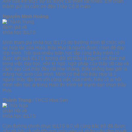
Anh của em thực sự đã được cải thiện rất nhiều. Em chân
thành gửi lời cảm ơn đến Thầy Cô ở Halo
Nguyễn Minh Hoàng
Mình tham gia khóa học lELTS do trường mình tổ chức với
sự hợp tác của Halo, thầy Huy là người được chọn để dạy
lớp mình. Trải qua nhiều tuần học tập cùng thầy mình có
đuợc kết quả IELTS tương đối tốt thầy là người có đam mê
trong việc dạy học, vốn từ ngữ, ngữ pháp của thấy rất cao và
cách dạy của thầy đều rất nhẹ nhàng, thầy không bao giờ la
mắng học sinh của mình. Minh có thể nói thầy Huy là 1
người thầy tận tình với công việc của mình. Nếu có ai hỏi
mình nên học ai trong Halo thi mình sẽ mạnh dạn chọn thầy
Huy.
Thành Trung
/
THCS Hoa Sen
Con đường chinh phục IELTS 8.0 vô cùng trắc trở đã được
dẫn lối bởi cả một đội ngũ giáo viên và nhân viên tâm huyết