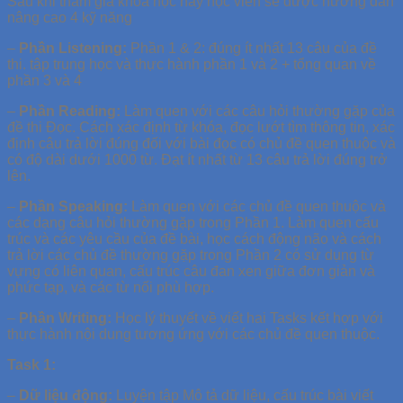
Sau khi tham gia khóa học này học viên sẽ được hướng dẫn
nâng cao 4 kỹ năng
–
Phần Listening:
Phần 1 & 2: đúng ít nhất 13 câu của đề
thi. tập trung học và thực hành phần 1 và 2 + tổng quan về
phần 3 và 4
–
Phần Reading:
Làm quen với các câu hỏi thường gặp của
đề thi Đọc. Cách xác định từ khóa, đọc lướt tìm thông tin, xác
định câu trả lời đúng đối với bài đọc có chủ đề quen thuộc và
có độ dài dưới 1000 từ. Đạt ít nhất từ 13 câu trả lời đúng trở
lên.
–
Phần Speaking:
Làm quen với các chủ đề quen thuộc và
các dạng câu hỏi thường gặp trong Phần 1. Làm quen cấu
trúc và các yêu cầu của đề bài, học cách động não và cách
trả lời các chủ đề thường gặp trong Phần 2 có sử dụng từ
vựng có liên quan, cấu trúc câu đan xen giữa đơn giản và
phức tạp, và các từ nối phù hợp.
–
Phần Writing:
Học lý thuyết về viết hai Tasks kết hợp với
thực hành nội dung tương ứng với các chủ đề quen thuộc.
Task 1:
–
Dữ liệu động:
Luyện tập Mô tả dữ liệu, cấu trúc bài viết