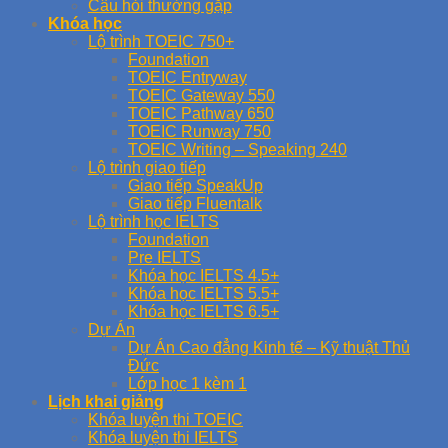
Câu hỏi thường gặp
Khóa học
Lộ trình TOEIC 750+
Foundation
TOEIC Entryway
TOEIC Gateway 550
TOEIC Pathway 650
TOEIC Runway 750
TOEIC Writing – Speaking 240
Lộ trình giao tiếp
Giao tiếp SpeakUp
Giao tiếp Fluentalk
Lộ trình học IELTS
Foundation
Pre IELTS
Khóa học IELTS 4.5+
Khóa học IELTS 5.5+
Khóa học IELTS 6.5+
Dự Án
Dự Án Cao đẳng Kinh tế – Kỹ thuật Thủ
Đức
Lớp học 1 kèm 1
Lịch khai giảng
Khóa luyện thi TOEIC
Khóa luyện thi IELTS