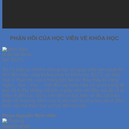
PHẢN HỒI CỦA HỌC VIÊN VỀ KHÓA HỌC
IELTS thật sự rất khó nhưng học với giáo viên tâm huyết thì
khó đến mấy cũng không phải lo! Mình học IELTS với thầy
Huy ở Halo nè, sau 4 tháng gắn bó với thầy thấy kỹ năng
Nghe – Nói – Đọc – Viết đều cải thiện hẳn cái quan trọng để
học tốt ở đây không chỉ bởi vì giáo viên xịn đâu, mà tất cả từ
thầy cô đến các chị tư vấn đến cả bác bảo vệ đều rất thân
thiện dễ thương. Mình cực kì yêu môi trường học tập ở đây !
Nhờ vậy mà thích học và học tốt hơn hẳn.
Phạm Nguyễn Minh Hiền