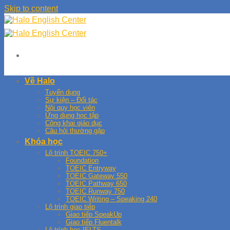
Skip to content
Về Halo
Tuyển dụng
Sự kiện – Đối tác
Nội quy học viên
Ứng dụng học tập
Công khai giáo dục
Câu hỏi thường gặp
Khóa học
Lộ trình TOEIC 750+
Foundation
TOEIC Entryway
TOEIC Gateway 550
TOEIC Pathway 650
TOEIC Runway 750
TOEIC Writing – Speaking 240
Lộ trình giao tiếp
Giao tiếp SpeakUp
Giao tiếp Fluentalk
Lộ trình học IELTS