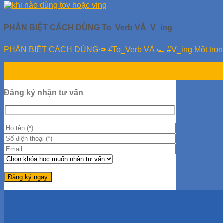
PHÂN BIỆT CÁCH DÙNG To_Verb VÀ V_ing
PHÂN BIỆT CÁCH DÙNG🥕 #To_Verb VÀ 🥒 #V_ing Một trong nh
14
Th9
Đăng ký nhận tư vấn