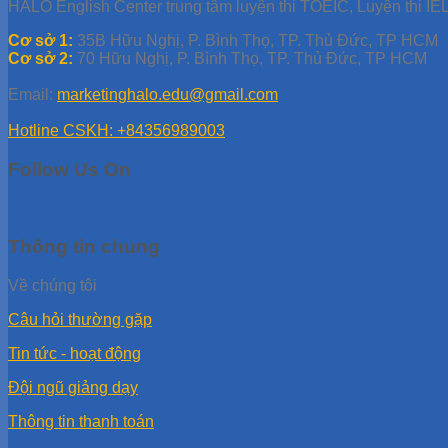
HALO English Center trung tâm luyện thi TOEIC, Luyện thi IEL
Cơ sở 1:
35B Hữu Nghị, P. Bình Thọ, TP. Thủ Đức, TP HCM
Cơ sở 2:
70 Hữu Nghị, P. Bình Thọ, TP. Thủ Đức, TP HCM
Email:
marketinghalo.edu@gmail.com
Hotline CSKH: +84356989003
Follow Us On
Thông tin chung
Về chúng tôi
Câu hỏi thường gặp
Tin tức - hoạt động
Đội ngũ giảng dạy
Thông tin thanh toán