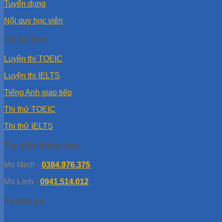
Tuyển dụng
Nội quy học viên
Khóa học
Luyện thi TOEIC
Luyện thi IELTS
Tiếng Anh giao tiếp
Thi thử TOEIC
Thi thử IELTS
Tư vấn khóa học
Ms Minh
-
0384.976.375
Ms Linh
-
0941.514.012
Fanpage