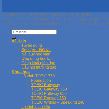
Copyright © Công Ty TNHH Tư Vấn & Giáo Dục Thiên Bảo
Giấy chứng nhận doanh nghiệp số: 0313739102, Ngày cấp giấy phé
Trụ Sở Chính Tại 70 Hữu Nghị, Phường Bình Thọ, TP Thủ Đức, TP H
Về Halo
Tuyển dụng
Sự kiện – Đối tác
Nội quy học viên
Ứng dụng học tập
Công khai giáo dục
Câu hỏi thường gặp
Khóa học
Lộ trình TOEIC 750+
Foundation
TOEIC Entryway
TOEIC Gateway 550
TOEIC Pathway 650
TOEIC Runway 750
TOEIC Writing – Speaking 240
Lộ trình giao tiếp