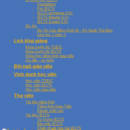
Foundation
Pre IELTS
IELTS Archiever 4.5+
IELTS Master 5.5+
IELTS Expert 6.5+
Dự Án
Dự Án Cao đẳng Kinh tế – Kỹ thuật Thủ Đức
Lớp học 1 kèm 1
Lịch khai giảng
Khóa luyện thi TOEIC
Khóa luyện thi IELTS
Khóa học tiếng Anh giao tiếp
Ưu đãi – sự kiện
Đội ngũ giáo viên
Vinh danh học viên
Học viên TOEIC
Học viên IELTS
Học viên giao tiếp
Thư viện
Tài liệu tiếng Anh
Tiếng Anh Giao Tiếp
Ebook miễn phí
Tài liệu IELTS
Từ Vựng IELTS
Bài mẫu IELTS
Chiến thuật làm bài IELTS