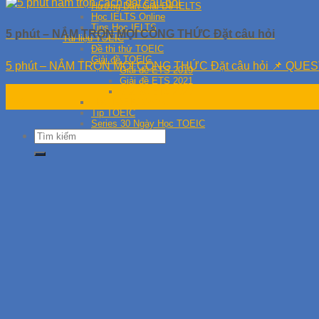
Hướng Dẫn Giải Đề IELTS
Học IELTS Online
Tips Học IELTS
5 phút – NẮM TRỌN MỌI CÔNG THỨC Đặt câu hỏi
Tài liệu TOEIC
Đề thi thử TOEIC
Giải đề TOEIC
5 phút – NẮM TRỌN MỌI CÔNG THỨC Đặt câu hỏi 📌 QUEST
Giải đề ETS 2019
Giải đề ETS 2021
14
Giải đề ETS 2020
Học TOEIC Online
Th9
Tip TOEIC
Series 30 Ngày Học TOEIC