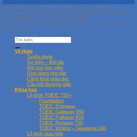
Copyright © Công Ty TNHH Tư Vấn & Giáo Dục Thiên Bảo
Giấy chứng nhận doanh nghiệp số: 0313739102, Ngày cấp giấy
phép: 07/04/2016, Nơi cấp: SKHDT TP.HCM
Trụ Sở Chính Tại 70 Hữu Nghị, Phường Bình Thọ, TP Thủ Đức, TP
Hồ Chí Minh
Về Halo
Tuyển dụng
Sự kiện – Đối tác
Nội quy học viên
Ứng dụng học tập
Công khai giáo dục
Câu hỏi thường gặp
Khóa học
Lộ trình TOEIC 750+
Foundation
TOEIC Entryway
TOEIC Gateway 550
TOEIC Pathway 650
TOEIC Runway 750
TOEIC Writing – Speaking 240
Lộ trình giao tiếp