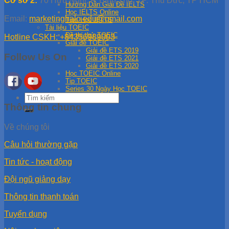
Cơ sở 2:
70 Hữu Nghị, P. Bình Thọ, TP. Thủ Đức, TP HCM
Hướng Dẫn Giải Đề IELTS
Học IELTS Online
Email:
marketinghalo.edu@gmail.com
Tips Học IELTS
Tài liệu TOEIC
Đề thi thử TOEIC
Hotline CSKH: +84356989003
Giải đề TOEIC
Giải đề ETS 2019
Follow Us On
Giải đề ETS 2021
Giải đề ETS 2020
Học TOEIC Online
Tip TOEIC
Series 30 Ngày Học TOEIC
Thông tin chung
Về chúng tôi
Câu hỏi thường gặp
Tin tức - hoạt động
Đội ngũ giảng dạy
Thông tin thanh toán
Tuyển dụng