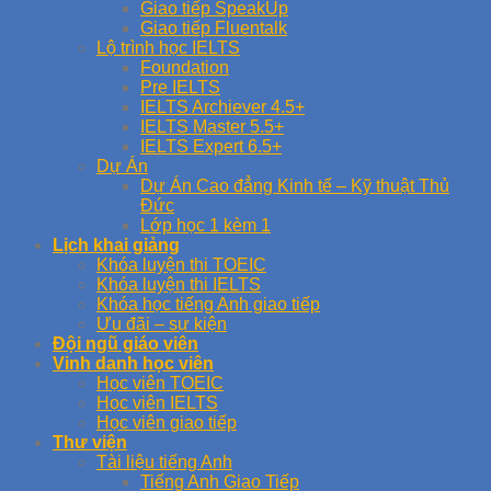
Giao tiếp SpeakUp
Giao tiếp Fluentalk
Lộ trình học IELTS
Foundation
Pre IELTS
IELTS Archiever 4.5+
IELTS Master 5.5+
IELTS Expert 6.5+
Dự Án
Dự Án Cao đẳng Kinh tế – Kỹ thuật Thủ
Đức
Lớp học 1 kèm 1
Lịch khai giảng
Khóa luyện thi TOEIC
Khóa luyện thi IELTS
Khóa học tiếng Anh giao tiếp
Ưu đãi – sự kiện
Đội ngũ giáo viên
Vinh danh học viên
Học viên TOEIC
Học viên IELTS
Học viên giao tiếp
Thư viện
Tài liệu tiếng Anh
Tiếng Anh Giao Tiếp