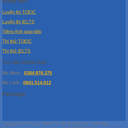
Khóa học
Luyện thi TOEIC
Luyện thi IELTS
Tiếng Anh giao tiếp
Thi thử TOEIC
Thi thử IELTS
Tư vấn khóa học
Ms Minh
-
0384.976.375
Ms Linh
-
0941.514.012
Fanpage
Copyright © Công Ty TNHH Tư Vấn & Giáo Dục Thiên Bảo