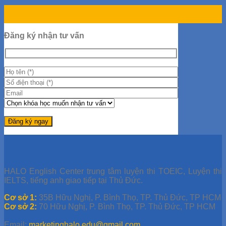
02
Th9
Đăng ký nhận tư vấn
HALO English Center trung tâm luyện thi TOEIC, Luyện thi
IELTS, tiếng anh giao tiếp tại Thủ Đức.
Cơ sở 1:
35B Hữu Nghị, P. Bình Thọ, TP. Thủ Đức, TP HCM
Cơ sở 2:
70 Hữu Nghị, P. Bình Thọ, TP. Thủ Đức, TP HCM
Email:
marketinghalo.edu@gmail.com