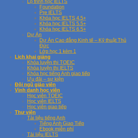
Lộ trình học IELTS
Foundation
Pre IELTS
Khóa học IELTS 4.5+
Khóa học IELTS 5.5+
Khóa học IELTS 6.5+
Dự Án
Dự Án Cao đẳng Kinh tế – Kỹ thuật Thủ
Đức
Lớp học 1 kèm 1
Lịch khai giảng
Khóa luyện thi TOEIC
Khóa luyện thi IELTS
Khóa học tiếng Anh giao tiếp
Ưu đãi – sự kiện
Đội ngũ giáo viên
Vinh danh học viên
Học viên TOEIC
Học viên IELTS
Học viên giao tiếp
Thư viện
Tài liệu tiếng Anh
Tiếng Anh Giao Tiếp
Ebook miễn phí
Tài liệu IELTS