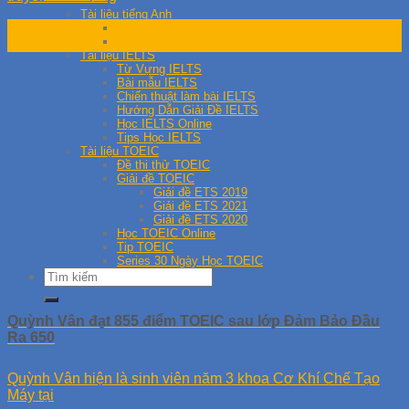
Tài liệu tiếng Anh
10
Tiếng Anh Giao Tiếp
Ebook miễn phí
Th9
Tài liệu IELTS
Từ Vựng IELTS
Bài mẫu IELTS
Chiến thuật làm bài IELTS
Hướng Dẫn Giải Đề IELTS
Học IELTS Online
Tips Học IELTS
Tài liệu TOEIC
Đề thi thử TOEIC
Giải đề TOEIC
Giải đề ETS 2019
Giải đề ETS 2021
Giải đề ETS 2020
Học TOEIC Online
Tip TOEIC
Series 30 Ngày Học TOEIC
Quỳnh Vân đạt 855 điểm TOEIC sau lớp Đảm Bảo Đầu
Ra 650
Quỳnh Vân hiện là sinh viên năm 3 khoa Cơ Khí Chế Tạo
Máy tại