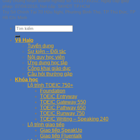
Giấy chứng nhận doanh nghiệp số: 0313739102, Ngày cấp giấy
phép: 07/04/2016, Nơi cấp: SKHDT TP.HCM
Trụ Sở Chính Tại 70 Hữu Nghị, Phường Bình Thọ, TP Thủ Đức, TP
Hồ Chí Minh
Về Halo
Tuyển dụng
Sự kiện – Đối tác
Nội quy học viên
Ứng dụng học tập
Công khai giáo dục
Câu hỏi thường gặp
Khóa học
Lộ trình TOEIC 750+
Foundation
TOEIC Entryway
TOEIC Gateway 550
TOEIC Pathway 650
TOEIC Runway 750
TOEIC Writing – Speaking 240
Lộ trình giao tiếp
Giao tiếp SpeakUp
Giao tiếp Fluentalk