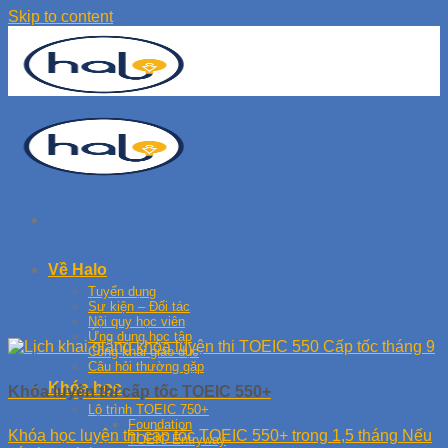
Skip to content
Về Halo
Tuyển dụng
Sự kiện – Đối tác
Nội quy học viên
Ứng dụng học tập
Công khai giáo dục
Câu hỏi thường gặp
Khóa học
Khóa luyện thi cấp tốc TOEIC 550+
Lộ trình TOEIC 750+
Foundation
Khóa học luyện thi cấp tốc TOEIC 550+ trong 1,5 tháng Nếu
TOEIC Entryway