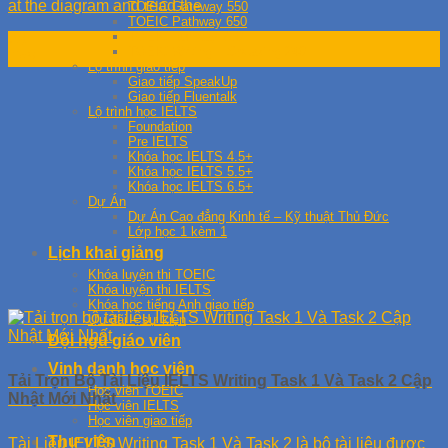
at the diagram and read the
TOEIC Gateway 550
TOEIC Pathway 650
TOEIC Runway 750
28
TOEIC Writing – Speaking 240
Th5
Lộ trình giao tiếp
Giao tiếp SpeakUp
Giao tiếp Fluentalk
Lộ trình học IELTS
Foundation
Pre IELTS
Khóa học IELTS 4.5+
Khóa học IELTS 5.5+
Khóa học IELTS 6.5+
Dự Án
Dự Án Cao đẳng Kinh tế – Kỹ thuật Thủ Đức
Lớp học 1 kèm 1
Lịch khai giảng
Khóa luyện thi TOEIC
Khóa luyện thi IELTS
Khóa học tiếng Anh giao tiếp
Ưu đãi – sự kiện
Đội ngũ giáo viên
Vinh danh học viên
Tải Trọn Bộ Tài Liệu IELTS Writing Task 1 Và Task 2 Cập
Học viên TOEIC
Nhật Mới Nhất
Học viên IELTS
Học viên giao tiếp
Thư viện
Tài Liệu IELTS Writing Task 1 Và Task 2 là bộ tài liệu được