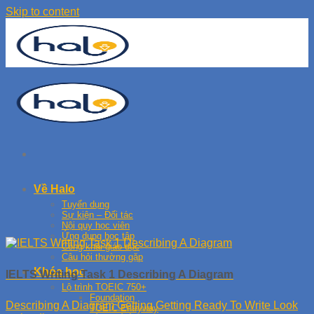
Skip to content
Về Halo
Tuyển dụng
Sự kiện – Đối tác
Nội quy học viên
Ứng dụng học tập
Công khai giáo dục
Câu hỏi thường gặp
Khóa học
IELTS Writing Task 1 Describing A Diagram
Lộ trình TOEIC 750+
Foundation
Describing A Diagram Getting Getting Ready To Write Look
TOEIC Entryway