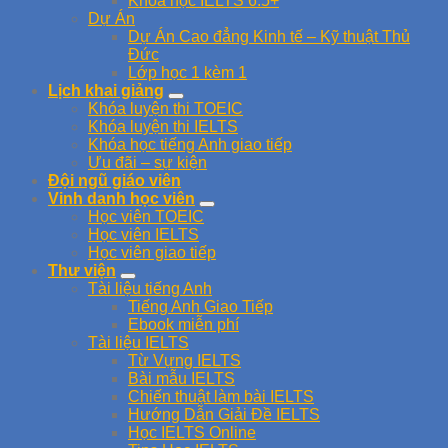
Khóa học IELTS 6.5+
Dự Án
Dự Án Cao đẳng Kinh tế – Kỹ thuật Thủ
Đức
Lớp học 1 kèm 1
Lịch khai giảng
Khóa luyện thi TOEIC
Khóa luyện thi IELTS
Khóa học tiếng Anh giao tiếp
Ưu đãi – sự kiện
Đội ngũ giáo viên
Vinh danh học viên
Học viên TOEIC
Học viên IELTS
Học viên giao tiếp
Thư viện
Tài liệu tiếng Anh
Tiếng Anh Giao Tiếp
Ebook miễn phí
Tài liệu IELTS
Từ Vựng IELTS
Bài mẫu IELTS
Chiến thuật làm bài IELTS
Hướng Dẫn Giải Đề IELTS
Học IELTS Online