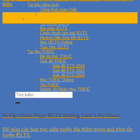
biên
Tài liệu tiếng Anh
Tiếng Anh Giao Tiếp
Ebook miễn phí
28
Tài liệu IELTS
Th9
Từ Vựng IELTS
Bài mẫu IELTS
Chiến thuật làm bài IELTS
Hướng Dẫn Giải Đề IELTS
Học IELTS Online
Tips Học IELTS
Tài liệu TOEIC
Đề thi thử TOEIC
Giải đề TOEIC
Giải đề ETS 2019
Giải đề ETS 2021
Giải đề ETS 2020
Học TOEIC Online
Tip TOEIC
Series 30 Ngày Học TOEIC
Bí Kíp Chinh Phục IELTS Writing Task 1 Pie Chart
Để giúp các bạn học viên luyện tập thêm trong quá trình ôn
luyện IELTS.