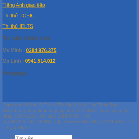
Tiếng Anh giao tiếp
Thi thử TOEIC
Thi thử IELTS
Tư vấn khóa học
Ms Minh
-
0384.976.375
Ms Linh
-
0941.514.012
Fanpage
Copyright © Công Ty TNHH Tư Vấn & Giáo Dục Thiên Bảo
Giấy chứng nhận doanh nghiệp số: 0313739102, Ngày cấp giấy
phép: 07/04/2016, Nơi cấp: SKHDT TP.HCM
Trụ Sở Chính Tại 70 Hữu Nghị, Phường Bình Thọ, TP Thủ Đức, TP
Hồ Chí Minh