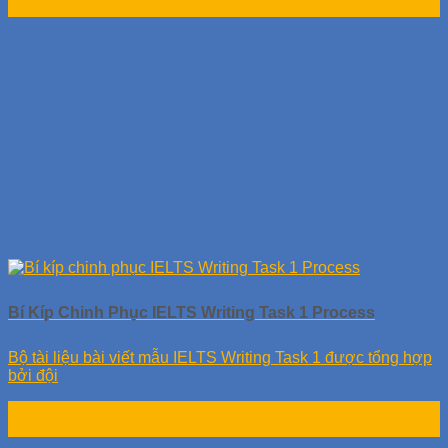
Th9
Bí Kíp Chinh Phục IELTS Writing Task 1 Process
Bộ tài liệu bài viết mẫu IELTS Writing Task 1 được tổng hợp
bởi đội
11
Th9