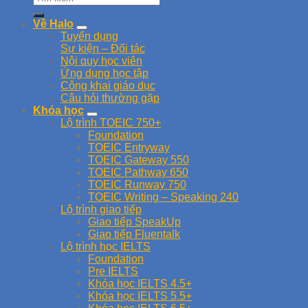
Về Halo
Tuyển dụng
Sự kiện – Đối tác
Nội quy học viên
Ứng dụng học tập
Công khai giáo dục
Câu hỏi thường gặp
Khóa học
Lộ trình TOEIC 750+
Foundation
TOEIC Entryway
TOEIC Gateway 550
TOEIC Pathway 650
TOEIC Runway 750
TOEIC Writing – Speaking 240
Lộ trình giao tiếp
Giao tiếp SpeakUp
Giao tiếp Fluentalk
Lộ trình học IELTS
Foundation
Pre IELTS
Khóa học IELTS 4.5+
Khóa học IELTS 5.5+