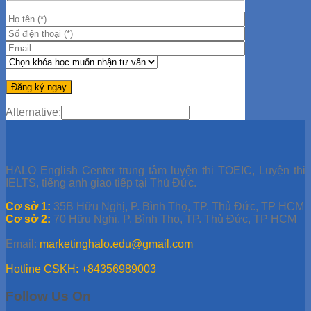
Alternative:
HALO English Center trung tâm luyện thi TOEIC, Luyện thi
IELTS, tiếng anh giao tiếp tại Thủ Đức.
Cơ sở 1:
35B Hữu Nghị, P. Bình Thọ, TP. Thủ Đức, TP HCM
Cơ sở 2:
70 Hữu Nghị, P. Bình Thọ, TP. Thủ Đức, TP HCM
Email:
marketinghalo.edu@gmail.com
Hotline CSKH: +84356989003
Follow Us On