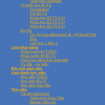
Giao tiếp Fluentalk
Lộ trình học IELTS
Foundation
Pre IELTS
Khóa học IELTS 4.5+
Khóa học IELTS 5.5+
Khóa học IELTS 6.5+
Dự Án
Dự Án Cao đẳng Kinh tế – Kỹ thuật Thủ
Đức
Lớp học 1 kèm 1
Lịch khai giảng
Khóa luyện thi TOEIC
Khóa luyện thi IELTS
Khóa học tiếng Anh giao tiếp
Ưu đãi – sự kiện
Đội ngũ giáo viên
Vinh danh học viên
Học viên TOEIC
Học viên IELTS
Học viên giao tiếp
Thư viện
Tài liệu tiếng Anh
Tiếng Anh Giao Tiếp
Ebook miễn phí