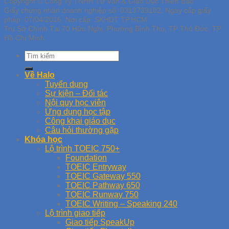
Copyright © Công Ty TNHH Tư Vấn & Giáo Dục Thiên Bảo
Giấy chứng nhận doanh nghiệp số: 0313739102, Ngày cấp giấy
phép: 07/04/2016, Nơi cấp: SKHDT TP.HCM
Trụ Sở Chính Tại 70 Hữu Nghị, Phường Bình Thọ, TP Thủ Đức, TP
Hồ Chí Minh
Về Halo
Tuyển dụng
Sự kiện – Đối tác
Nội quy học viên
Ứng dụng học tập
Công khai giáo dục
Câu hỏi thường gặp
Khóa học
Lộ trình TOEIC 750+
Foundation
TOEIC Entryway
TOEIC Gateway 550
TOEIC Pathway 650
TOEIC Runway 750
TOEIC Writing – Speaking 240
Lộ trình giao tiếp
Giao tiếp SpeakUp