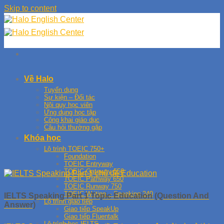
Skip to content
Về Halo
Tuyển dụng
Sự kiện – Đối tác
Nội quy học viên
Ứng dụng học tập
Công khai giáo dục
Câu hỏi thường gặp
Khóa học
Lộ trình TOEIC 750+
Foundation
TOEIC Entryway
TOEIC Gateway 550
TOEIC Pathway 650
TOEIC Runway 750
TOEIC Writing – Speaking 240
IELTS Speaking Part 1 Topic Education (Question And
Lộ trình giao tiếp
Answer)
Giao tiếp SpeakUp
Giao tiếp Fluentalk
Lộ trình học IELTS