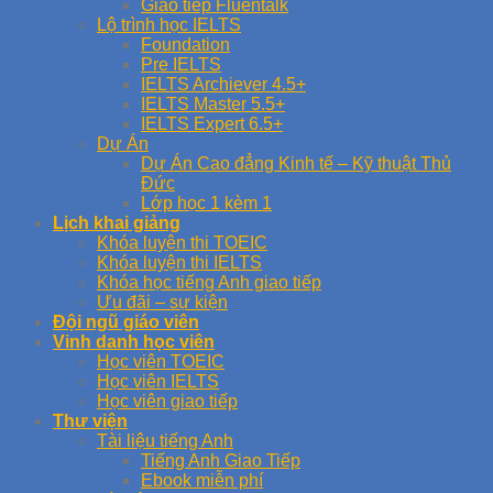
Giao tiếp Fluentalk
Lộ trình học IELTS
Foundation
Pre IELTS
IELTS Archiever 4.5+
IELTS Master 5.5+
IELTS Expert 6.5+
Dự Án
Dự Án Cao đẳng Kinh tế – Kỹ thuật Thủ
Đức
Lớp học 1 kèm 1
Lịch khai giảng
Khóa luyện thi TOEIC
Khóa luyện thi IELTS
Khóa học tiếng Anh giao tiếp
Ưu đãi – sự kiện
Đội ngũ giáo viên
Vinh danh học viên
Học viên TOEIC
Học viên IELTS
Học viên giao tiếp
Thư viện
Tài liệu tiếng Anh
Tiếng Anh Giao Tiếp
Ebook miễn phí