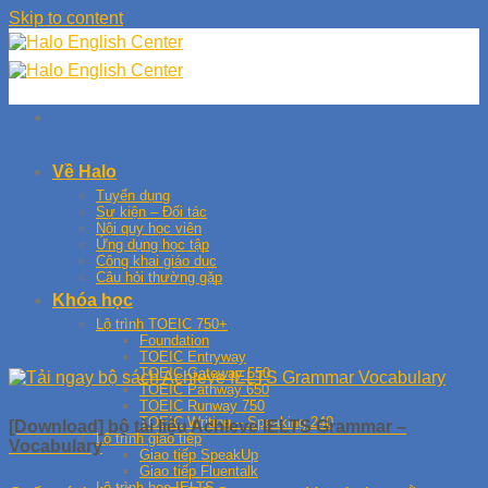
Skip to content
Về Halo
Tuyển dụng
Sự kiện – Đối tác
Nội quy học viên
Ứng dụng học tập
Công khai giáo dục
Câu hỏi thường gặp
Khóa học
Lộ trình TOEIC 750+
Foundation
TOEIC Entryway
TOEIC Gateway 550
TOEIC Pathway 650
TOEIC Runway 750
TOEIC Writing – Speaking 240
[Download] bộ tài liệu Achieve IELTS Grammar –
Lộ trình giao tiếp
Vocabulary
Giao tiếp SpeakUp
Giao tiếp Fluentalk
Lộ trình học IELTS