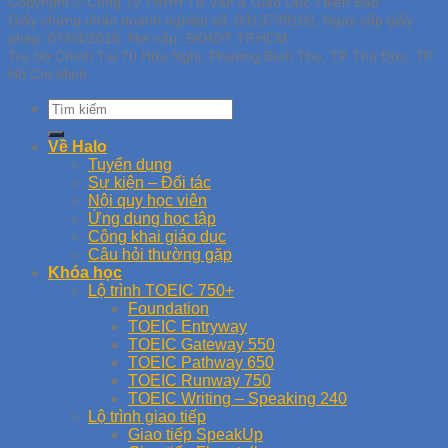
Copyright © Công Ty TNHH Tư Vấn & Giáo Dục Thiên Bảo
Giấy chứng nhận doanh nghiệp số: 0313739102, Ngày cấp giấy
phép: 07/04/2016, Nơi cấp: SKHDT TP.HCM
Trụ Sở Chính Tại 70 Hữu Nghị, Phường Bình Thọ, TP Thủ Đức, TP
Hồ Chí Minh
Về Halo
Tuyển dụng
Sự kiện – Đối tác
Nội quy học viên
Ứng dụng học tập
Công khai giáo dục
Câu hỏi thường gặp
Khóa học
Lộ trình TOEIC 750+
Foundation
TOEIC Entryway
TOEIC Gateway 550
TOEIC Pathway 650
TOEIC Runway 750
TOEIC Writing – Speaking 240
Lộ trình giao tiếp
Giao tiếp SpeakUp