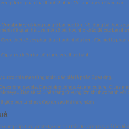
 vựng được phân loại thành 2 phần: Vocabulary và Grammar
 Vocabulary
có tổng cộng 9 bài học lớn. Nội dung bài học xoay 
ật, mệnh đề quan hệ…và một số bài học nhỏ khác để các bạn th
c được thiết kế với phần thực hành nhiều hơn, đặc biệt là phần
 đáp án và kiểm tra kiến thức vừa thực hành.
y
được chia theo từng topic, đặc biệt là phần Speaking.
cribing people, Describing things, Art and culture, Cities and
, Moneys…Bạn sẽ có 1 nền tảng từ vựng lớn khi thực hành với b
ể giúp bạn tự check đáp án sau khi thực hành
uả
 cung cấp. Lưu ý note lại các cấu trúc, từ vựng hay để làm tiền 