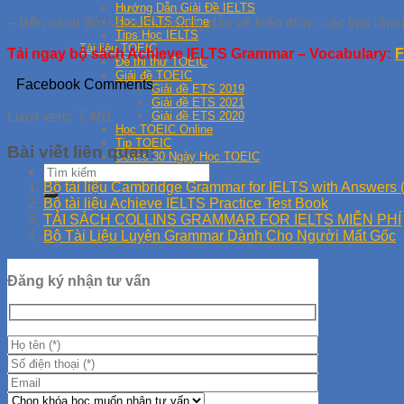
Hướng Dẫn Giải Đề IELTS
Học IELTS Online
– Bên cạnh đó, sách có hướng dẫn về kiến thức, các tips làm b
Tips Học IELTS
Tài liệu TOEIC
Tải ngay bộ sách Achieve IELTS Grammar – Vocabulary:
F
Đề thi thử TOEIC
Giải đề TOEIC
Facebook Comments
Giải đề ETS 2019
Giải đề ETS 2021
Giải đề ETS 2020
Lượt xem:
7.461
Học TOEIC Online
Tip TOEIC
Bài viết liên quan:
Series 30 Ngày Học TOEIC
Bộ tài liệu Cambridge Grammar for IELTS with Answers
Bộ tài liệu Achieve IELTS Practice Test Book
TẢI SÁCH COLLINS GRAMMAR FOR IELTS MIỄN PHÍ
Bộ Tài Liệu Luyện Grammar Dành Cho Người Mất Gốc
Đăng ký nhận tư vấn