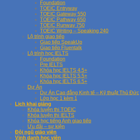
Foundation
TOEIC Entryway
TOEIC Gateway 550
TOEIC Pathway 650
TOEIC Runway 750
TOEIC Writing – Speaking 240
Lộ trình giao tiếp
Giao tiếp SpeakUp
Giao tiếp Fluentalk
Lộ trình học IELTS
Foundation
Pre IELTS
Khóa học IELTS 4.5+
Khóa học IELTS 5.5+
Khóa học IELTS 6.5+
Dự Án
Dự Án Cao đẳng Kinh tế – Kỹ thuật Thủ Đức
Lớp học 1 kèm 1
Lịch khai giảng
Khóa luyện thi TOEIC
Khóa luyện thi IELTS
Khóa học tiếng Anh giao tiếp
Ưu đãi – sự kiện
Đội ngũ giáo viên
Vinh danh học viên