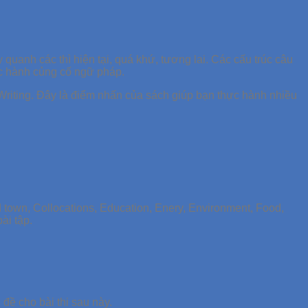
quanh các thì hiện tại, quá khứ, tương lai. Các cấu trúc câu
ực hành củng cố ngữ pháp.
 Writing. Đây là điểm nhấn của sách giúp bạn thực hành nhiều
 town, Collocations, Education, Enery, Environment, Food,
ài tập.
đề cho bài thi sau này.