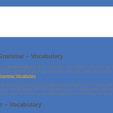
 Grammar – Vocabulary
g bộ
Achieve IELTS
, được xuất bản năm 2009. Cuốn sách tập 
mà còn có hệ thống bài tập luyện tập hiệu quả. Sách được tổng
háp. Những hoạt động luyện tập đi kèm sẽ giúp bạn có được kiế
 trình, và ngữ pháp cho bài luận đa chiều. Từ vựng trong cuốn s
ợp từ, cụm từ có liên quan nhắm giúp bạn có khả năng sử dụn
r – Vocabulary