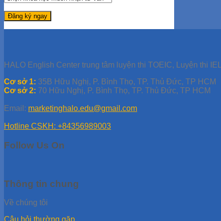
HALO English Center trung tâm luyện thi TOEIC, Luyện thi IEL
Cơ sở 1:
35B Hữu Nghị, P. Bình Thọ, TP. Thủ Đức, TP HCM
Cơ sở 2:
70 Hữu Nghị, P. Bình Thọ, TP. Thủ Đức, TP HCM
Email:
marketinghalo.edu@gmail.com
Hotline CSKH: +84356989003
Follow Us On
Thông tin chung
Về chúng tôi
Câu hỏi thường gặp