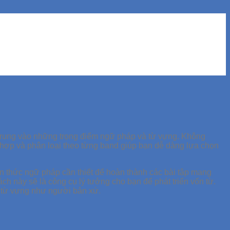
trung vào những trọng điểm ngữ pháp và từ vựng. Không
 hợp và phân loại theo từng band giúp bạn dễ dàng lựa chọn
n thức ngữ pháp cần thiết để hoàn thành các bài tập mang
ách này sẽ là công cụ lý tưởng cho bạn để phát triển vốn từ.
g từ vựng như người bản xứ.