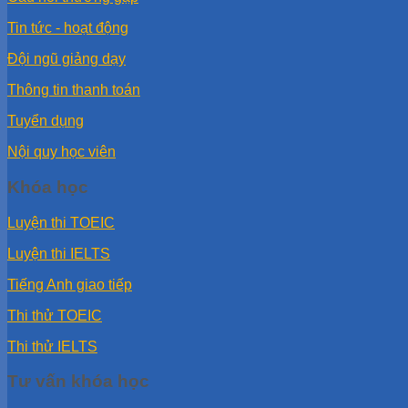
Tin tức - hoạt động
Đội ngũ giảng dạy
Thông tin thanh toán
Tuyển dụng
Nội quy học viên
Khóa học
Luyện thi TOEIC
Luyện thi IELTS
Tiếng Anh giao tiếp
Thi thử TOEIC
Thi thử IELTS
Tư vấn khóa học