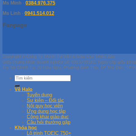
Ms Minh
-
0384.976.375
Ms Linh
-
0941.514.012
Fanpage
Copyright © Công Ty TNHH Tư Vấn & Giáo Dục Thiên Bảo
Giấy chứng nhận doanh nghiệp số: 0313739102, Ngày cấp giấy phé
Trụ Sở Chính Tại 70 Hữu Nghị, Phường Bình Thọ, TP Thủ Đức, TP H
Về Halo
Tuyển dụng
Sự kiện – Đối tác
Nội quy học viên
Ứng dụng học tập
Công khai giáo dục
Câu hỏi thường gặp
Khóa học
Lộ trình TOEIC 750+