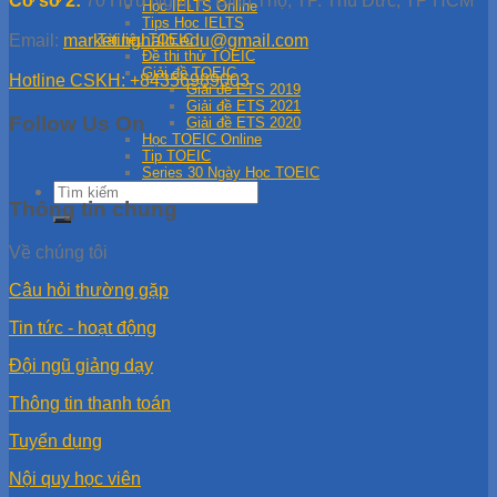
Cơ sở 2:
70 Hữu Nghị, P. Bình Thọ, TP. Thủ Đức, TP HCM
Học IELTS Online
Tips Học IELTS
Email:
marketinghalo.edu@gmail.com
Tài liệu TOEIC
Đề thi thử TOEIC
Giải đề TOEIC
Hotline CSKH: +84356989003
Giải đề ETS 2019
Giải đề ETS 2021
Follow Us On
Giải đề ETS 2020
Học TOEIC Online
Tip TOEIC
Series 30 Ngày Học TOEIC
Thông tin chung
Về chúng tôi
Câu hỏi thường gặp
Tin tức - hoạt động
Đội ngũ giảng dạy
Thông tin thanh toán
Tuyển dụng
Nội quy học viên