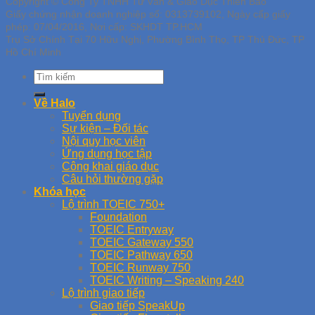
Copyright © Công Ty TNHH Tư Vấn & Giáo Dục Thiên Bảo
Giấy chứng nhận doanh nghiệp số: 0313739102, Ngày cấp giấy
phép: 07/04/2016, Nơi cấp: SKHDT TP.HCM
Trụ Sở Chính Tại 70 Hữu Nghị, Phường Bình Thọ, TP Thủ Đức, TP
Hồ Chí Minh
Về Halo
Tuyển dụng
Sự kiện – Đối tác
Nội quy học viên
Ứng dụng học tập
Công khai giáo dục
Câu hỏi thường gặp
Khóa học
Lộ trình TOEIC 750+
Foundation
TOEIC Entryway
TOEIC Gateway 550
TOEIC Pathway 650
TOEIC Runway 750
TOEIC Writing – Speaking 240
Lộ trình giao tiếp
Giao tiếp SpeakUp