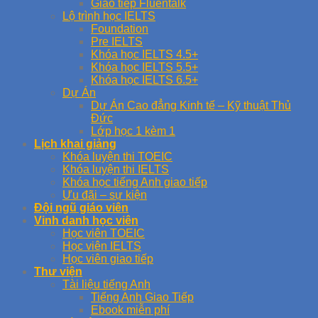
Giao tiếp Fluentalk
Lộ trình học IELTS
Foundation
Pre IELTS
Khóa học IELTS 4.5+
Khóa học IELTS 5.5+
Khóa học IELTS 6.5+
Dự Án
Dự Án Cao đẳng Kinh tế – Kỹ thuật Thủ
Đức
Lớp học 1 kèm 1
Lịch khai giảng
Khóa luyện thi TOEIC
Khóa luyện thi IELTS
Khóa học tiếng Anh giao tiếp
Ưu đãi – sự kiện
Đội ngũ giáo viên
Vinh danh học viên
Học viên TOEIC
Học viên IELTS
Học viên giao tiếp
Thư viện
Tài liệu tiếng Anh
Tiếng Anh Giao Tiếp
Ebook miễn phí