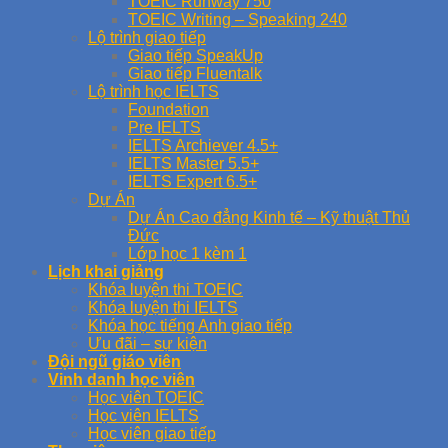
TOEIC Runway 750
TOEIC Writing – Speaking 240
Lộ trình giao tiếp
Giao tiếp SpeakUp
Giao tiếp Fluentalk
Lộ trình học IELTS
Foundation
Pre IELTS
IELTS Archiever 4.5+
IELTS Master 5.5+
IELTS Expert 6.5+
Dự Án
Dự Án Cao đẳng Kinh tế – Kỹ thuật Thủ
Đức
Lớp học 1 kèm 1
Lịch khai giảng
Khóa luyện thi TOEIC
Khóa luyện thi IELTS
Khóa học tiếng Anh giao tiếp
Ưu đãi – sự kiện
Đội ngũ giáo viên
Vinh danh học viên
Học viên TOEIC
Học viên IELTS
Học viên giao tiếp