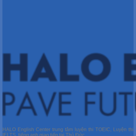
HALO English Center trung tâm luyện thi TOEIC, Luyện thi
IELTS, tiếng anh giao tiếp tại Thủ Đức.