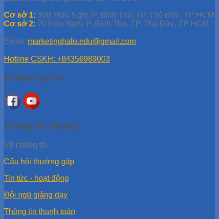
Cơ sở 1:
35B Hữu Nghị, P. Bình Thọ, TP. Thủ Đức, TP HCM
Cơ sở 2:
70 Hữu Nghị, P. Bình Thọ, TP. Thủ Đức, TP HCM
Email:
marketinghalo.edu@gmail.com
Hotline CSKH: +84356989003
Follow Us On
Thông tin chung
Về chúng tôi
Câu hỏi thường gặp
Tin tức - hoạt động
Đội ngũ giảng dạy
Thông tin thanh toán