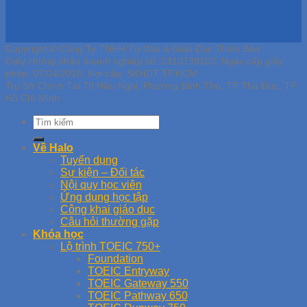
Copyright © Công Ty TNHH Tư Vấn & Giáo Dục Thiên Bảo
Giấy chứng nhận doanh nghiệp số: 0313739102, Ngày cấp giấy
phép: 07/04/2016, Nơi cấp: SKHDT TP.HCM
Trụ Sở Chính Tại 70 Hữu Nghị, Phường Bình Thọ, TP Thủ Đức, TP
Hồ Chí Minh
Về Halo
Tuyển dụng
Sự kiện – Đối tác
Nội quy học viên
Ứng dụng học tập
Công khai giáo dục
Câu hỏi thường gặp
Khóa học
Lộ trình TOEIC 750+
Foundation
TOEIC Entryway
TOEIC Gateway 550
TOEIC Pathway 650