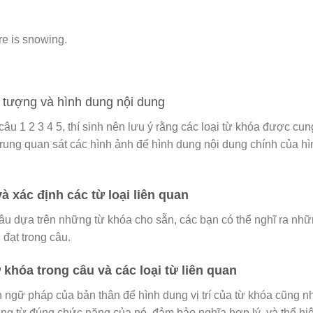
re is snowing.
i tượng và hình dung nội dung
câu 1 2 3 4 5
, thí sinh nên lưu ý rằng các loại từ khóa được cun
 trung quan sát các hình ảnh để hình dung nội dung chính của hì
à xác định các từ loại liên quan
 câu dựa trên những từ khóa cho sẵn, các bạn có thể nghĩ ra nh
 đạt trong câu.
 khóa trong câu và các loại từ liên quan
n ngữ pháp của bản thân để
hình dung vị trí của từ khóa
cũng n
dụng từ đúng chức năng của nó, đảm bảo nghĩa hợp lý, và thể hi