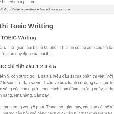
riting Write a sentence based on a picture
 thi Toeic Writting
i TOEIC Writing
cầu. Thời gian làm bài là 60 phút. Thí sinh có thể xem câu trả lời
ời gian quy định của bài thi.
IC chi tiết câu 1 2 3 4 5
đến 5
, còn được gọi là
part 1 (yêu cầu 1)
của phần thi viết. Với
2 từ/cụm từ
. Bạn sẽ viết 1 câu về bức tranh sử dụng các cụm từ
c sống của con người trong cách hoạt động thường ngày, ví dụ
 hàng, Nhà hàng, Sân bay,..
 tranh trong vòng 8 phút. Trong thời gian này, các bạn có thể tr
i những câu hỏi khó bằng cách click vào nút “back” và kiểm tra