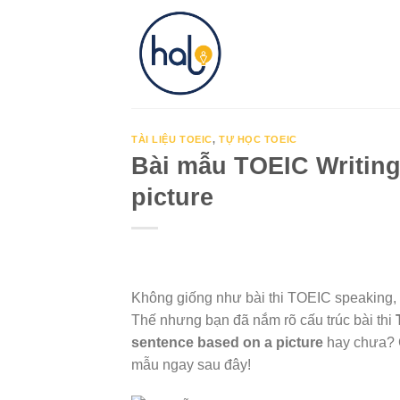
Skip
to
content
TÀI LIỆU TOEIC
,
TỰ HỌC TOEIC
Bài mẫu TOEIC Writing
picture
Không giống như bài thi TOEIC speaking, T
Thế nhưng bạn đã nắm rõ cấu trúc bài thi
sentence based on a picture
hay chưa? 
mẫu ngay sau đây!