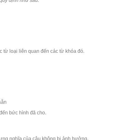
quy định như sau:
từ loại liên quan đến các từ khóa đó.
sẵn
 đến bức hình đã cho.
hưng nghĩa của câu không bị ảnh hưởng.