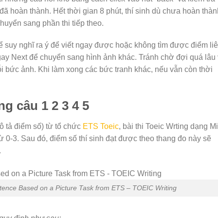
 hoàn thành. Hết thời gian 8 phút, thí sinh dù chưa hoàn thàn
huyển sang phần thi tiếp theo.
 suy nghĩ ra ý để viết ngay được hoặc không tìm được điểm li
gay Next để chuyển sang hình ảnh khác. Tránh chờ đợi quá lâu 
mỗi bức ảnh. Khi làm xong các bức tranh khác, nếu vẫn còn thời
ng câu 1 2 3 4 5
 tả điểm số) từ tổ chức
ETS Toeic
, bài thi Toeic Wrting dạng M
 0-3. Sau đó, điểm số thí sinh đạt được theo thang đo này sẽ
.
ntence Based on a Picture Task from ETS – TOEIC Writing