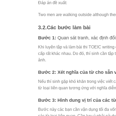
Đáp án đề xuất:
Two men are walking outside although the
3.2.Các bước làm bài
Bước 1:
Quan sát tranh, xác định đố
Khi luyện tập và làm bài thi
TOEIC writing 
cấp rất khác nhau. Do đó, thí sinh cần tập
ảnh.
Bước 2: Xét nghĩa của từ cho sẵn v
Nếu thí sinh gặp khó khăn trong việc viết
từ loại liên quan tương ứng với nghĩa diễn
Bước 3: Hình dung vị trí của các từ
Bước này các bạn cần vận dụng tối đa vố
các từ loại liên quan. Cần lưu ý phải sử 