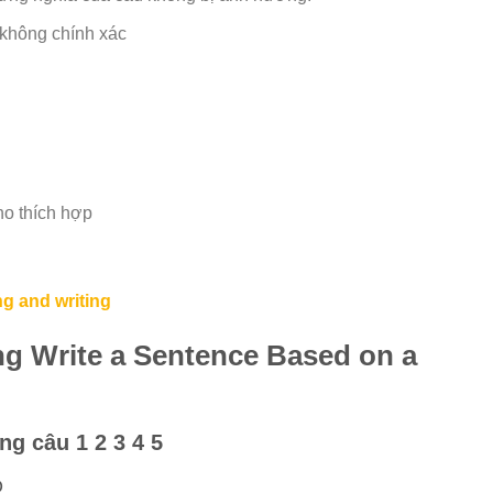
ừ không chính xác
ho thích hợp
ng and writing
ing Write a Sentence Based on a
ng câu 1 2 3 4 5
O