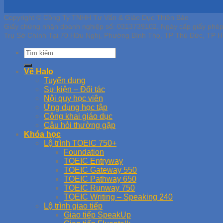
Copyright © Công Ty TNHH Tư Vấn & Giáo Dục Thiên Bảo
Giấy chứng nhận doanh nghiệp số: 0313739102, Ngày cấp giấy phé
Trụ Sở Chính Tại 70 Hữu Nghị, Phường Bình Thọ, TP Thủ Đức, TP H
Về Halo
Tuyển dụng
Sự kiện – Đối tác
Nội quy học viên
Ứng dụng học tập
Công khai giáo dục
Câu hỏi thường gặp
Khóa học
Lộ trình TOEIC 750+
Foundation
TOEIC Entryway
TOEIC Gateway 550
TOEIC Pathway 650
TOEIC Runway 750
TOEIC Writing – Speaking 240
Lộ trình giao tiếp
Giao tiếp SpeakUp