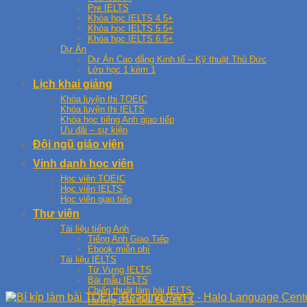
Pre IELTS
Khóa học IELTS 4.5+
Khóa học IELTS 5.5+
Khóa học IELTS 6.5+
Dự Án
Dự Án Cao đẳng Kinh tế – Kỹ thuật Thủ Đức
Lớp học 1 kèm 1
Lịch khai giảng
Khóa luyện thi TOEIC
Khóa luyện thi IELTS
Khóa học tiếng Anh giao tiếp
Ưu đãi – sự kiện
Đội ngũ giáo viên
Vinh danh học viên
Học viên TOEIC
Học viên IELTS
Học viên giao tiếp
Thư viện
Tài liệu tiếng Anh
Tiếng Anh Giao Tiếp
Ebook miễn phí
Tài liệu IELTS
Từ Vựng IELTS
Bài mẫu IELTS
Chiến thuật làm bài IELTS
Hướng Dẫn Giải Đề IELTS