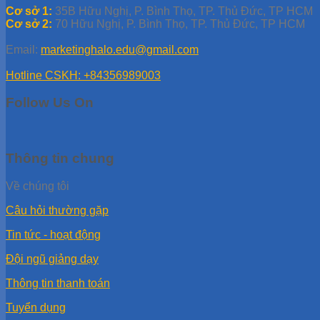
Cơ sở 1:
35B Hữu Nghị, P. Bình Thọ, TP. Thủ Đức, TP HCM
Cơ sở 2:
70 Hữu Nghị, P. Bình Thọ, TP. Thủ Đức, TP HCM
Email:
marketinghalo.edu@gmail.com
Hotline CSKH: +84356989003
Follow Us On
Thông tin chung
Về chúng tôi
Câu hỏi thường gặp
Tin tức - hoạt động
Đội ngũ giảng dạy
Thông tin thanh toán
Tuyển dụng