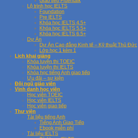
Giao tiếp Fluentalk
Lộ trình học IELTS
Foundation
Pre IELTS
Khóa học IELTS 4.5+
Khóa học IELTS 5.5+
Khóa học IELTS 6.5+
Dự Án
Dự Án Cao đẳng Kinh tế – Kỹ thuật Thủ Đức
Lớp học 1 kèm 1
Lịch khai giảng
Khóa luyện thi TOEIC
Khóa luyện thi IELTS
Khóa học tiếng Anh giao tiếp
Ưu đãi – sự kiện
Đội ngũ giáo viên
Vinh danh học viên
Học viên TOEIC
Học viên IELTS
Học viên giao tiếp
Thư viện
Tài liệu tiếng Anh
Tiếng Anh Giao Tiếp
Ebook miễn phí
Tài liệu IELTS