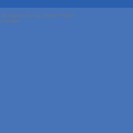
p: 07/04/2016, Nơi cấp: SKHDT TP.HCM
ồ Chí Minh