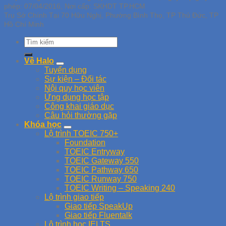
phép: 07/04/2016, Nơi cấp: SKHDT TP.HCM
Trụ Sở Chính Tại 70 Hữu Nghị, Phường Bình Thọ, TP Thủ Đức, TP
Hồ Chí Minh
Về Halo
Tuyển dụng
Sự kiện – Đối tác
Nội quy học viên
Ứng dụng học tập
Công khai giáo dục
Câu hỏi thường gặp
Khóa học
Lộ trình TOEIC 750+
Foundation
TOEIC Entryway
TOEIC Gateway 550
TOEIC Pathway 650
TOEIC Runway 750
TOEIC Writing – Speaking 240
Lộ trình giao tiếp
Giao tiếp SpeakUp
Giao tiếp Fluentalk
Lộ trình học IELTS