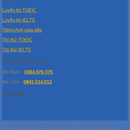
Luyện thi TOEIC
Luyện thi IELTS
Tiếng Anh giao tiếp
Thi thử TOEIC
Thi thử IELTS
Tư vấn khóa học
Ms Minh
-
0384.976.375
Ms Linh
-
0941.514.012
Fanpage
Copyright © Công Ty TNHH Tư Vấn & Giáo Dục Thiên Bảo
Giấy chứng nhận doanh nghiệp số: 0313739102, Ngày cấp giấy