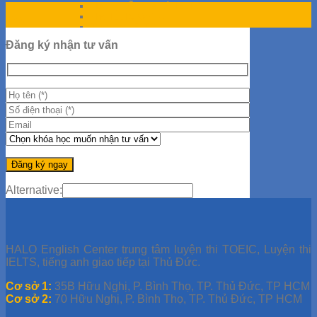
Hướng Dẫn Giải Đề IELTS
14
Học IELTS Online
Th6
Tips Học IELTS
Tài liệu TOEIC
Đăng ký nhận tư vấn
Đề thi thử TOEIC
Giải đề TOEIC
Giải đề ETS 2019
Giải đề ETS 2021
Giải đề ETS 2020
Học TOEIC Online
Tip TOEIC
Series 30 Ngày Học TOEIC
Alternative:
HALO English Center trung tâm luyện thi TOEIC, Luyện thi
IELTS, tiếng anh giao tiếp tại Thủ Đức.
Cơ sở 1:
35B Hữu Nghị, P. Bình Thọ, TP. Thủ Đức, TP HCM
Cơ sở 2:
70 Hữu Nghị, P. Bình Thọ, TP. Thủ Đức, TP HCM