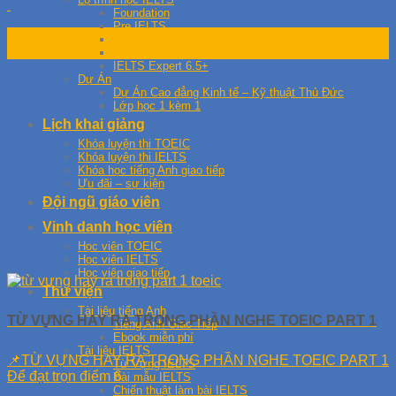
Foundation
Pre IELTS
28
IELTS Archiever 4.5+
Th6
IELTS Master 5.5+
IELTS Expert 6.5+
Dự Án
Dự Án Cao đẳng Kinh tế – Kỹ thuật Thủ Đức
Lớp học 1 kèm 1
Lịch khai giảng
Khóa luyện thi TOEIC
Khóa luyện thi IELTS
Khóa học tiếng Anh giao tiếp
Ưu đãi – sự kiện
Đội ngũ giáo viên
Vinh danh học viên
Học viên TOEIC
Học viên IELTS
Học viên giao tiếp
Thư viện
Tài liệu tiếng Anh
TỪ VỰNG HAY RA TRONG PHẦN NGHE TOEIC PART 1
Tiếng Anh Giao Tiếp
Ebook miễn phí
Tài liệu IELTS
📌TỪ VỰNG HAY RA TRONG PHẦN NGHE TOEIC PART 1
Từ Vựng IELTS
Để đạt trọn điểm 6
Bài mẫu IELTS
Chiến thuật làm bài IELTS