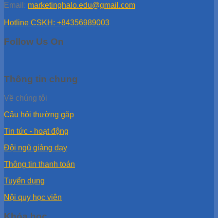
Email:
marketinghalo.edu@gmail.com
Hotline CSKH: +84356989003
Follow Us On
Thông tin chung
Về chúng tôi
Câu hỏi thường gặp
Tin tức - hoạt động
Đội ngũ giảng dạy
Thông tin thanh toán
Tuyển dụng
Nội quy học viên
Khóa học