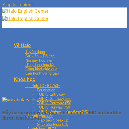
Skip to content
Về Halo
Tuyển dụng
Sự kiện – Đối tác
Nội quy học viên
Ứng dụng học tập
Công khai giáo dục
Câu hỏi thường gặp
Khóa học
Lộ trình TOEIC 750+
Foundation
TOEIC Entryway
TOEIC Gateway 550
TOEIC Pathway 650
TOEIC Runway 750
TOEIC Writing – Speaking 240
Bẫy từ vựng thường gặp nhất trong TOEIC có làm khó
Lộ trình giao tiếp
được bạn không?
Giao tiếp SpeakUp
Giao tiếp Fluentalk
Lộ trình học IELTS