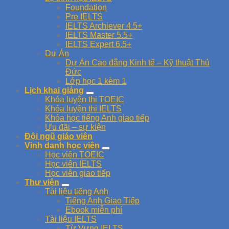
Foundation
Pre IELTS
IELTS Archiever 4.5+
IELTS Master 5.5+
IELTS Expert 6.5+
Dự Án
Dự Án Cao đẳng Kinh tế – Kỹ thuật Thủ
Đức
Lớp học 1 kèm 1
Lịch khai giảng
Khóa luyện thi TOEIC
Khóa luyện thi IELTS
Khóa học tiếng Anh giao tiếp
Ưu đãi – sự kiện
Đội ngũ giáo viên
Vinh danh học viên
Học viên TOEIC
Học viên IELTS
Học viên giao tiếp
Thư viện
Tài liệu tiếng Anh
Tiếng Anh Giao Tiếp
Ebook miễn phí
Tài liệu IELTS
Từ Vựng IELTS