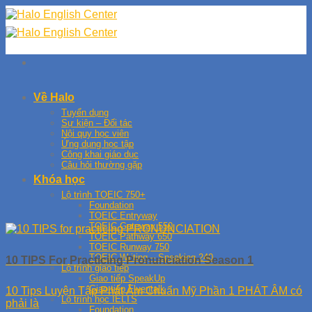
Skip
to
content
Về Halo
Tuyển dụng
Sự kiện – Đối tác
Nội quy học viên
Ứng dụng học tập
Công khai giáo dục
Câu hỏi thường gặp
Khóa học
Lộ trình TOEIC 750+
Foundation
TOEIC Entryway
TOEIC Gateway 550
TOEIC Pathway 650
TOEIC Runway 750
TOEIC Writing – Speaking 240
10 TIPS For Practicing Pronunciation Season 1
Lộ trình giao tiếp
Giao tiếp SpeakUp
Giao tiếp Fluentalk
10 Tips Luyện Tập Phát Âm Chuẩn Mỹ Phần 1 PHÁT ÂM có
Lộ trình học IELTS
phải là
Foundation