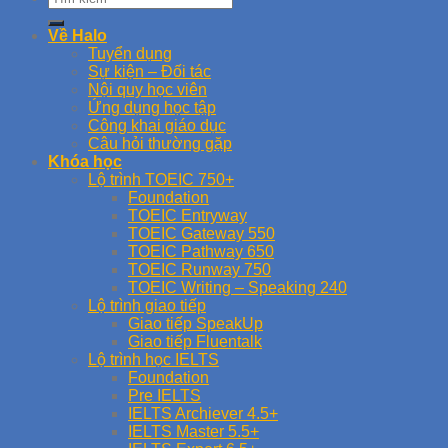
Về Halo
Tuyển dụng
Sự kiện – Đối tác
Nội quy học viên
Ứng dụng học tập
Công khai giáo dục
Câu hỏi thường gặp
Khóa học
Lộ trình TOEIC 750+
Foundation
TOEIC Entryway
TOEIC Gateway 550
TOEIC Pathway 650
TOEIC Runway 750
TOEIC Writing – Speaking 240
Lộ trình giao tiếp
Giao tiếp SpeakUp
Giao tiếp Fluentalk
Lộ trình học IELTS
Foundation
Pre IELTS
IELTS Archiever 4.5+
IELTS Master 5.5+