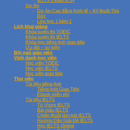
IELTS Expert 6.5+
Dự Án
Dự Án Cao đẳng Kinh tế – Kỹ thuật Thủ
Đức
Lớp học 1 kèm 1
Lịch khai giảng
Khóa luyện thi TOEIC
Khóa luyện thi IELTS
Khóa học tiếng Anh giao tiếp
Ưu đãi – sự kiện
Đội ngũ giáo viên
Vinh danh học viên
Học viên TOEIC
Học viên IELTS
Học viên giao tiếp
Thư viện
Tài liệu tiếng Anh
Tiếng Anh Giao Tiếp
Ebook miễn phí
Tài liệu IELTS
Từ Vựng IELTS
Bài mẫu IELTS
Chiến thuật làm bài IELTS
Hướng Dẫn Giải Đề IELTS
Học IELTS Online