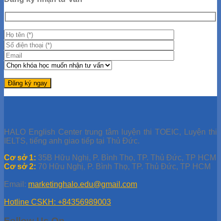
HALO English Center trung tâm luyện thi TOEIC, Luyện thi
IELTS, tiếng anh giao tiếp tại Thủ Đức.
Cơ sở 1:
35B Hữu Nghị, P. Bình Thọ, TP. Thủ Đức, TP HCM
Cơ sở 2:
70 Hữu Nghị, P. Bình Thọ, TP. Thủ Đức, TP HCM
Email:
marketinghalo.edu@gmail.com
Hotline CSKH: +84356989003
Follow Us On