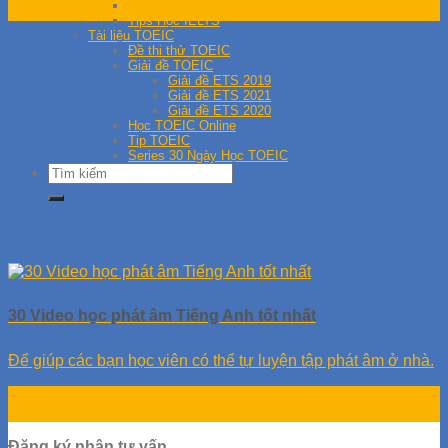
Học IELTS Online
Th9
Tips Học IELTS
Tài liệu TOEIC
Đề thi thử TOEIC
Giải đề TOEIC
Giải đề ETS 2019
Giải đề ETS 2021
Giải đề ETS 2020
Học TOEIC Online
Tip TOEIC
Series 30 Ngày Học TOEIC
30 Video học phát âm Tiếng Anh tốt nhất
Để giúp các bạn học viên có thể tự luyện tập phát âm ở nhà.
09
Th9
Đăng ký nhận tư vấn