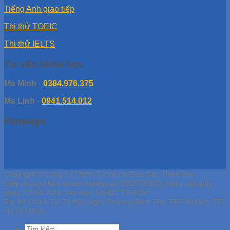
Tiếng Anh giao tiếp
Thi thử TOEIC
Thi thử IELTS
Tư vấn khóa học
Ms Minh
-
0384.976.375
Ms Linh
-
0941.514.012
Fanpage
Copyright © Công Ty TNHH Tư Vấn & Giáo Dục Thiên Bảo
Giấy chứng nhận doanh nghiệp số: 0313739102, Ngày cấp giấy
phép: 07/04/2016, Nơi cấp: SKHDT TP.HCM
Trụ Sở Chính Tại 70 Hữu Nghị, Phường Bình Thọ, TP Thủ Đức, TP
Hồ Chí Minh