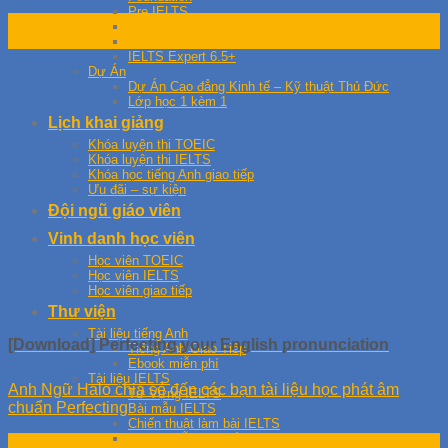
Pre IELTS
29
IELTS Archiever 4.5+
Th3
IELTS Master 5.5+
IELTS Expert 6.5+
Dự Án
Dự Án Cao đẳng Kinh tế – Kỹ thuật Thủ Đức
Lớp học 1 kèm 1
Lịch khai giảng
Khóa luyện thi TOEIC
Khóa luyện thi IELTS
Khóa học tiếng Anh giao tiếp
Ưu đãi – sự kiện
Đội ngũ giáo viên
Vinh danh học viên
Học viên TOEIC
Học viên IELTS
Học viên giao tiếp
Thư viện
Tài liệu tiếng Anh
[Download] Perfecting your English pronunciation
Tiếng Anh Giao Tiếp
Ebook miễn phí
Tài liệu IELTS
Anh Ngữ Halo chia sẻ đến các bạn tài liệu học phát âm
Từ Vựng IELTS
chuẩn Perfecting
Bài mẫu IELTS
Chiến thuật làm bài IELTS
Hướng Dẫn Giải Đề IELTS
14