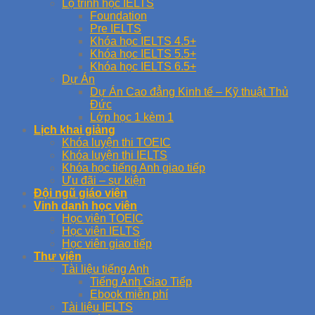
Lộ trình học IELTS
Foundation
Pre IELTS
Khóa học IELTS 4.5+
Khóa học IELTS 5.5+
Khóa học IELTS 6.5+
Dự Án
Dự Án Cao đẳng Kinh tế – Kỹ thuật Thủ
Đức
Lớp học 1 kèm 1
Lịch khai giảng
Khóa luyện thi TOEIC
Khóa luyện thi IELTS
Khóa học tiếng Anh giao tiếp
Ưu đãi – sự kiện
Đội ngũ giáo viên
Vinh danh học viên
Học viên TOEIC
Học viên IELTS
Học viên giao tiếp
Thư viện
Tài liệu tiếng Anh
Tiếng Anh Giao Tiếp
Ebook miễn phí
Tài liệu IELTS