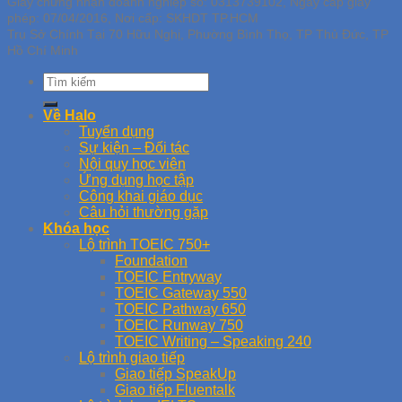
Giấy chứng nhận doanh nghiệp số: 0313739102, Ngày cấp giấy
phép: 07/04/2016, Nơi cấp: SKHDT TP.HCM
Trụ Sở Chính Tại 70 Hữu Nghị, Phường Bình Thọ, TP Thủ Đức, TP
Hồ Chí Minh
Về Halo
Tuyển dụng
Sự kiện – Đối tác
Nội quy học viên
Ứng dụng học tập
Công khai giáo dục
Câu hỏi thường gặp
Khóa học
Lộ trình TOEIC 750+
Foundation
TOEIC Entryway
TOEIC Gateway 550
TOEIC Pathway 650
TOEIC Runway 750
TOEIC Writing – Speaking 240
Lộ trình giao tiếp
Giao tiếp SpeakUp
Giao tiếp Fluentalk