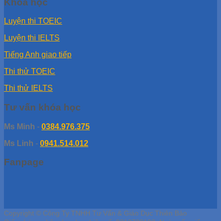
Khóa học
Luyện thi TOEIC
Luyện thi IELTS
Tiếng Anh giao tiếp
Thi thử TOEIC
Thi thử IELTS
Tư vấn khóa học
Ms Minh
-
0384.976.375
Ms Linh
-
0941.514.012
Fanpage
Copyright © Công Ty TNHH Tư Vấn & Giáo Dục Thiên Bảo