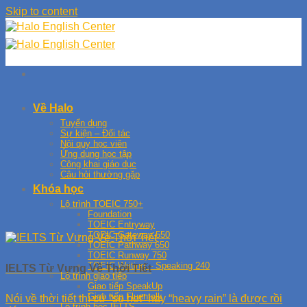
Skip to content
Về Halo
Tuyển dụng
Sự kiện – Đối tác
Nội quy học viên
Ứng dụng học tập
Công khai giáo dục
Câu hỏi thường gặp
Khóa học
Lộ trình TOEIC 750+
Foundation
TOEIC Entryway
TOEIC Gateway 550
TOEIC Pathway 650
TOEIC Runway 750
TOEIC Writing – Speaking 240
IELTS Từ Vựng Về Thời Tiết
Lộ trình giao tiếp
Giao tiếp SpeakUp
Giao tiếp Fluentalk
Nói về thời tiết thì cứ “so hot” hay “heavy rain” là được rồi
Lộ trình học IELTS