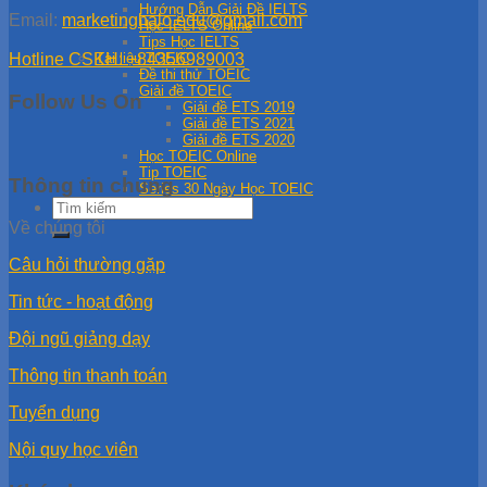
Hướng Dẫn Giải Đề IELTS
Email:
marketinghalo.edu@gmail.com
Học IELTS Online
Tips Học IELTS
Hotline CSKH: +84356989003
Tài liệu TOEIC
Đề thi thử TOEIC
Giải đề TOEIC
Follow Us On
Giải đề ETS 2019
Giải đề ETS 2021
Giải đề ETS 2020
Học TOEIC Online
Tip TOEIC
Thông tin chung
Series 30 Ngày Học TOEIC
Về chúng tôi
Câu hỏi thường gặp
Tin tức - hoạt động
Đội ngũ giảng dạy
Thông tin thanh toán
Tuyển dụng
Nội quy học viên