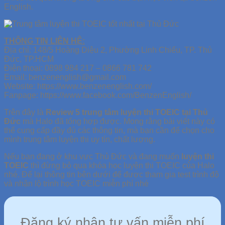
English.
THÔNG TIN LIÊN HỆ:
Địa chỉ: 148/5 Hoàng Diệu 2, Phường Linh Chiểu, TP. Thủ
Đức, TP.HCM
Điện thoại: 0898 984 217 – 0866 781 742
Email: benzenenglish@gmail.com
Website: https://www.benzenenglish.com/
Fanpage: https://www.facebook.com/BenzenEnglish/
Trên đây là
Review 5 trung tâm luyện thi TOEIC tại Thủ
Đức
mà Halo đã tổng hợp được. Mong rằng bài viết này có
thể cung cấp đầy đủ các thông tin, mà bạn cần để chọn cho
mình trung tâm luyện thi uy tín, chất lượng.
Nếu bạn đang ở khu vực Thủ Đức và đang muốn
luyện thi
TOEIC
thì đừng bỏ qua khóa học luyện thi TOEIC của Halo
nhé. Để lại thông tin bên dưới để được tham gia test trình độ
và nhận lộ trình học TOEIC miễn phí nhé
Đăng ký nhận tư vấn miễn phí