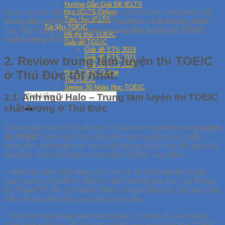
Hướng Dẫn Giải Đề IELTS
Dựa vào các tiêu chí trên thì bạn có thể chọn cho mình một
Học IELTS Online
Tips Học IELTS
trung tâm luyện thi TOEIC ở Thủ Đức chất lượng nhất
.
Tài liệu TOEIC
Sau đây cùng Halo
review 5 trung tâm luyện thi TOEIC
Đề thi thử TOEIC
chất lượng ở Thủ Đức
nhé.
Giải đề TOEIC
Giải đề ETS 2019
Giải đề ETS 2021
2. Review trung tâm luyện thi TOEIC
Giải đề ETS 2020
ở Thủ Đức tốt nhất.
Học TOEIC Online
Tip TOEIC
Series 30 Ngày Học TOEIC
2.1. Anh ngữ Halo – Trung tâm luyện thi TOEIC
chất lượng ở Thủ Đức
Thành lập năm 2016 với hơn 7 năm kinh nghiệm trong
luyện
thi TOEIC
, Anh ngữ Halo đã tiến hành nghiên cứu, biên
soạn nên chương trình học chất lượng, phù hợp để giúp các
bạn học viên chinh phục mục tiêu TOEIC của mình.
– Hiện tại, Anh ngữ Halo có 2 cơ sở tại đường Hữu Nghị
cách ngã tư Thủ Đức 400m, cách trường Đại học Sư Phạm
Kỹ Thuật TP Hồ Chí Minh 300m. Thuận tiện cho các bạn học
viên di chuyển bằng xe buýt và xe máy.
– Với đội ngũ giảng viên đạt chuẩn C1 châu Âu với nhiều