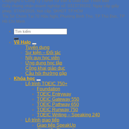
Copyright © Công Ty TNHH Tư Vấn & Giáo Dục Thiên Bảo
Giấy chứng nhận doanh nghiệp số: 0313739102, Ngày cấp giấy
phép: 07/04/2016, Nơi cấp: SKHDT TP.HCM
Trụ Sở Chính Tại 70 Hữu Nghị, Phường Bình Thọ, TP Thủ Đức, TP
Hồ Chí Minh
Về Halo
Tuyển dụng
Sự kiện – Đối tác
Nội quy học viên
Ứng dụng học tập
Công khai giáo dục
Câu hỏi thường gặp
Khóa học
Lộ trình TOEIC 750+
Foundation
TOEIC Entryway
TOEIC Gateway 550
TOEIC Pathway 650
TOEIC Runway 750
TOEIC Writing – Speaking 240
Lộ trình giao tiếp
Giao tiếp SpeakUp