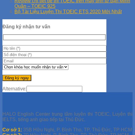
Review chi tiết đề thi TOEIC trên máy tính từ bạn Minh
Quân – TOEIC 925
Bộ Tài Liệu Luyện Thi TOEIC ETS 2020 Mới Nhất
Đăng ký nhận tư vấn
Alternative:
HALO English Center trung tâm luyện thi TOEIC, Luyện thi
IELTS, tiếng anh giao tiếp tại Thủ Đức.
Cơ sở 1:
35B Hữu Nghị, P. Bình Thọ, TP. Thủ Đức, TP HCM