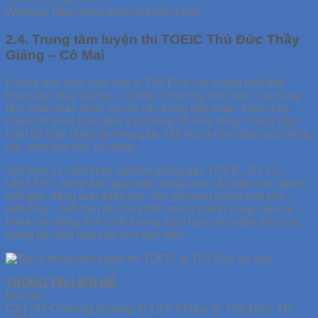
Website: http://www.tuhocanhvan.com/
2.4. Trung tâm luyện thi TOEIC Thủ Đức Thầy
Giảng – Cô Mai
Không bạn sinh viên nào ở Thủ Đức mà không biết đến
trung tâm thầy Giảng – cô Mai. Chương trình học của trung
tâm hoàn toàn khác so với các trung tâm khác. Khóa học
luyện thi toeic bao gồm 2 kỹ năng và 4 kỹ năng. Cung câp
toàn bộ ngữ pháp thường gặp, xây dựng nền tảng ngữ pháp,
các mẹo làm bài, kỹ năng,…
Với hơn 11 năm kinh nghiệm giảng dạy TOEIC, IELTS,
VNU-EPT, tiếng Anh giao tiếp, tiếng Anh căn bản cho người
mất gốc, tiếng anh thiếu nhi. Với phương châm Hết sức –
Hết lòng – Hết tâm trí, trung tâm mong muốn cung cấp các
khóa học tiếng Anh chất lượng, phù hợp với ngân sách và
mang lại hiệu quả cao cho học viên.
THÔNG TIN LIÊN HỆ
Địa chỉ:
CS1: 53 Chương Dương, P. Linh Chiểu, Q. Thủ Đức, TP.