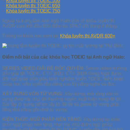
–
Khóa luyện thi TOEIC 550
–
Khóa luyện thi TOEIC 650
–
Khóa luyện thi TOEIC 750
Ngoài ra trung tâm Anh ngữ Halo còn có khóa luyện thi
AVDR cam kết đầu 600 điểm tại SPKT chỉ trong 4 tháng.
Thông tin khóa học xem tại:
Khóa luyện thi AVDR 600+
Điểm nổi bật của các khóa học TOEIC tại Anh ngữ Halo:
SERIES VIDEO GIẢI ĐỀ ĐỘC QUYỀN
: Series video hướng
dẫn giải đề TOEIC, ETS 2022, ETS 2020 Song Ngữ được
đội ngũ giáo viên giàu kinh nghiệm luyện TOEIC biên soạn.
Giúp học viên luyện tập nâng cao kỹ năng nghe và đọc.
XÂY DỰNG VỐN TỪ VỰNG:
Xây dựng, mở rộng vốn từ
vựng theo các chủ đề thường xuyên xuất hiện trong đề thi.
Bài tập từ vựng bổ trợ lấy từ đề thi và game từ vựng giúp
tăng khả năng ghi nhớ từ vựng.
KIẾN THỨC NGỮ PHÁP NỀN TẢNG:
Xây dựng lại kiến
thức ngữ pháp nền tảng. Học các chủ điểm ngữ pháp
thường xuất hiện trong đề thi TOEIC. Luyện tập với các bài