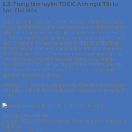
2.3. Trung tâm luyện TOEIC Anh ngữ Tôi tự
học Thủ Đức
Trung tâm Anh ngữ Tôi Tự Học có nhiều năm kinh nghiệm
trong việc thiết kế và phát triển các khóa học chất lượng và
hiệu quả, nhằm phục vụ cho quá trình tự học của sinh viên
và những người đã đi làm khi có ít thời gian dành cho việc
học. Trung tâm mở các lớp
luyện thi TOEIC ở Thủ Đức
dành riêng cho sinh viên, cam kết đem đến chất lượng tốt
nhất. Học viên được tiếp cận với phương pháp giảng dạy
tiên tiến và chương trình học chất lượng trong một môi
trường học tập tốt. Các bạn cũng sẽ được hướng dẫn các
chiến lược làm bài thi hiệu quả và chia sẻ những kinh
nghiệm thi một cách tận tâm.
Anh ngữ Tôi Tự Học hướng tới việc đem đến cho học viên
sự tự tin, sự thành thạo và đạt được kết quả cao trong kỳ thi
TOEIC.
THÔNG TIN LIÊN HỆ
Địa chỉ: 133/1a Chương Dương, Phường Linh Chiểu, Quận
Thủ Đức
SĐT: 0971.587.171