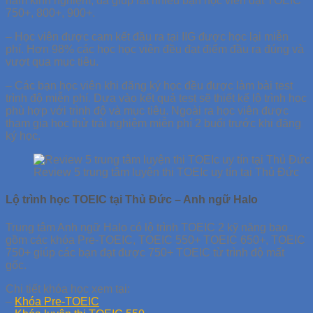
năm kinh nghiệm, đã giúp rất nhiều bạn học viên đạt TOEIC
750+, 800+, 900+.
– Học viên được cam kết đầu ra tại IIG được học lại miễn
phí. Hơn 98% các học học viên đều đạt điểm đầu ra đúng và
vượt qua mục tiêu.
– Các bạn học viên khi đăng ký học đều được làm bài test
trình độ miễn phí. Dựa vào kết quả test sẽ thiết kế lộ trình học
phù hợp với trình độ và mục tiêu. Ngoài ra học viên được
tham gia học thử trải nghiệm miễn phí 2 buổi trước khi đăng
ký học.
Review 5 trung tâm luyện thi TOEIc uy tín tại Thủ Đức
Lộ trình học TOEIC tại Thủ Đức – Anh ngữ Halo
Trung tâm Anh ngữ Halo có lộ trình TOEIC 2 kỹ năng bao
gồm các khóa Pre-TOEIC, TOEIC 550+ TOEIC 650+, TOEIC
750+ giúp các bạn đạt được 750+ TOEIC từ trình độ mất
gốc.
Chi tiết khóa học xem tại:
–
Khóa Pre-TOEIC