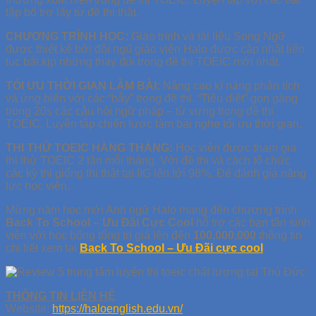
tập bổ trợ lấy từ đề thi thật.
CHƯƠNG TRÌNH HỌC:
Giáo trình và tài liệu Song Ngữ
được thiết kế bởi đội ngũ giáo viên Halo được cập nhật liên
tục bắt kịp những thay đổi trong đề thi TOEIC mới nhất.
TỐI ƯU THỜI GIAN LÀM BÀI:
Nâng cao kĩ năng phân tích
và ứng biến với các “bẫy” trong đề thi. “Tiêu diệt” gọn gàng
trong 20s các câu hỏi ngữ pháp – từ vựng trong đề thi
TOEIC. Luyện tập chiến lược làm bài nghe tối ưu thời gian.
THI THỬ TOEIC HÀNG THÁNG:
Học viên được tham gia
thi thử TOEIC 2 lần mỗi tháng. Với đề thi và cách tổ chức
các kỳ thi giống thi thật tại IIG lên tới 98%. Để đánh giá năng
lực học viên.
Mừng năm học mới Anh ngữ Halo mang đến chương trình
Back To School – Ưu Đãi Cực Cool
hỗ trợ các bạn tân sinh
viên với học bổng tổng trị giá lên đến
100,000,000
thông tin
chi tiết xem tại
Back To School – Ưu Đãi cực cool
THÔNG TIN LIÊN HỆ
Website:
https://haloenglish.edu.vn/