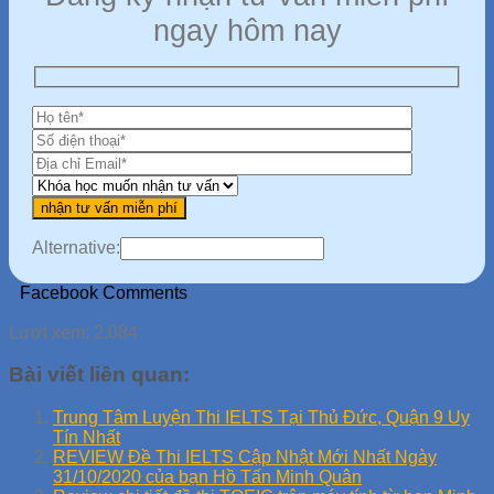
ngay hôm nay
Alternative:
Facebook Comments
Lượt xem:
2.084
Bài viết liên quan:
Trung Tâm Luyện Thi IELTS Tại Thủ Đức, Quận 9 Uy
Tín Nhất
REVIEW Đề Thi IELTS Cập Nhật Mới Nhất Ngày
31/10/2020 của bạn Hồ Tấn Minh Quân