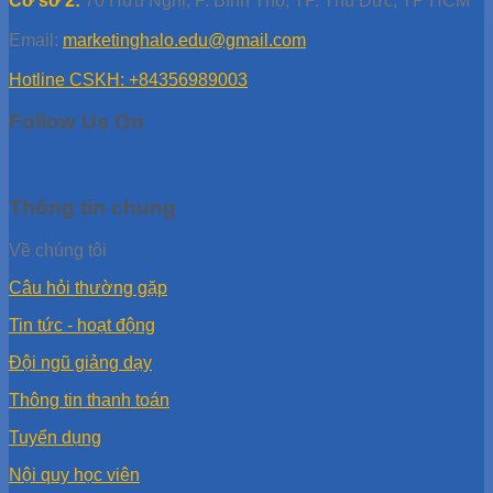
Cơ sở 2:
70 Hữu Nghị, P. Bình Thọ, TP. Thủ Đức, TP HCM
Email:
marketinghalo.edu@gmail.com
Hotline CSKH: +84356989003
Follow Us On
Thông tin chung
Về chúng tôi
Câu hỏi thường gặp
Tin tức - hoạt động
Đội ngũ giảng dạy
Thông tin thanh toán
Tuyển dụng
Nội quy học viên