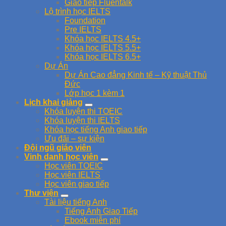
Giao tiếp Fluentalk
Lộ trình học IELTS
Foundation
Pre IELTS
Khóa học IELTS 4.5+
Khóa học IELTS 5.5+
Khóa học IELTS 6.5+
Dự Án
Dự Án Cao đẳng Kinh tế – Kỹ thuật Thủ
Đức
Lớp học 1 kèm 1
Lịch khai giảng
Khóa luyện thi TOEIC
Khóa luyện thi IELTS
Khóa học tiếng Anh giao tiếp
Ưu đãi – sự kiện
Đội ngũ giáo viên
Vinh danh học viên
Học viên TOEIC
Học viên IELTS
Học viên giao tiếp
Thư viện
Tài liệu tiếng Anh
Tiếng Anh Giao Tiếp
Ebook miễn phí