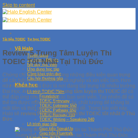
Skip to content
Tài liệu TOEIC
,
Tự học TOEIC
Về Halo
Review 5 Trung Tâm Luyện Thi
Tuyển dụng
TOEIC Tốt Nhất Tại Thủ Đức
Sự kiện – Đối tác
Nội quy học viên
Ứng dụng học tập
Công khai giáo dục
Chứng chỉ TOEIC là một trong những điều kiện quan trọng
Câu hỏi thường gặp
để các bạn sinh viên có thể tốt nghiệp và xin việc làm. Hơn
Khóa học
nữa hiện nay Thủ Đức là nơi đang tập trung rất nhiều trường
Đại Học. Nên có rất nhiều
trung tâm luyện thi TOEIC
để có
Lộ trình TOEIC 750+
Foundation
thể đáp ứng nhu cầu cho các bạn sinh viên. Tuy nhiên để có
TOEIC Entryway
thể tìm được một trung tâm tin cậy, chất lượng để không bị
TOEIC Gateway 550
mất tiền và thời gian thì không phải dễ. Trong bài viết này,
TOEIC Pathway 650
Halo sẽ
review 5 trung tâm luyện thi TOEIC tốt nhất ở Thủ
TOEIC Runway 750
Đức
.
TOEIC Writing – Speaking 240
Lộ trình giao tiếp
Giao tiếp SpeakUp
Giao tiếp Fluentalk
Trung tâm dạy TOEIC uy tín tại Thành Phố Thủ Đức
Lộ trình học IELTS