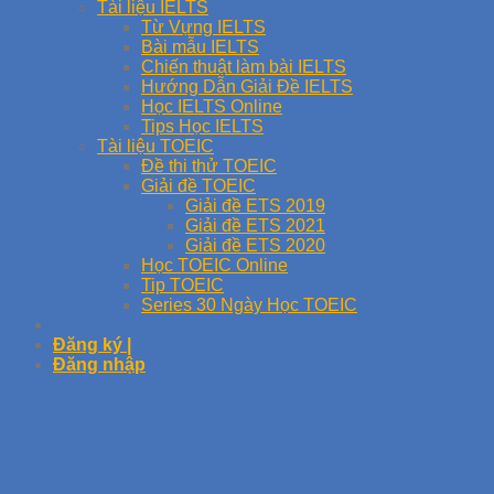
Tài liệu IELTS
Từ Vựng IELTS
Bài mẫu IELTS
Chiến thuật làm bài IELTS
Hướng Dẫn Giải Đề IELTS
Học IELTS Online
Tips Học IELTS
Tài liệu TOEIC
Đề thi thử TOEIC
Giải đề TOEIC
Giải đề ETS 2019
Giải đề ETS 2021
Giải đề ETS 2020
Học TOEIC Online
Tip TOEIC
Series 30 Ngày Học TOEIC
Đăng ký |
Đăng nhập