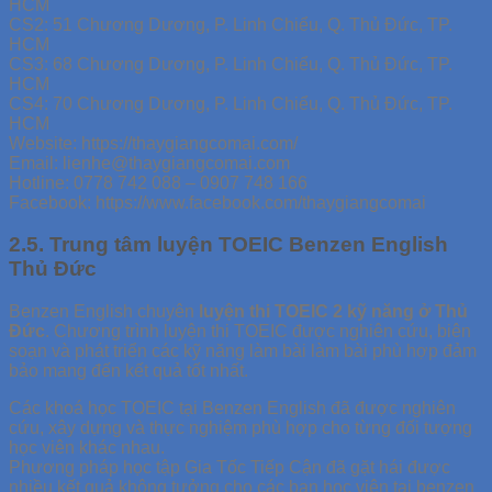
HCM
CS2: 51 Chương Dương, P. Linh Chiểu, Q. Thủ Đức, TP.
HCM
CS3: 68 Chương Dương, P. Linh Chiểu, Q. Thủ Đức, TP.
HCM
CS4: 70 Chương Dương, P. Linh Chiểu, Q. Thủ Đức, TP.
HCM
Website: https://thaygiangcomai.com/
Email: lienhe@thaygiangcomai.com
Hotline: 0778 742 088 – 0907 748 166
Facebook: https://www.facebook.com/thaygiangcomai
2.5. Trung tâm luyện TOEIC Benzen English
Thủ Đức
Benzen English chuyên
luyện thi TOEIC 2 kỹ năng ở Thủ
Đức
. Chương trình luyện thi TOEIC được nghiên cứu, biên
soạn và phát triển các kỹ năng làm bài làm bài phù hợp đảm
bảo mang đến kết quả tốt nhất.
Các khoá học TOEIC tại Benzen English đã được nghiên
cứu, xây dựng và thực nghiệm phù hợp cho từng đối tượng
học viên khác nhau.
Phương pháp học tập Gia Tốc Tiếp Cận đã gặt hái được
nhiều kết quả không tưởng cho các bạn học viên tại benzen