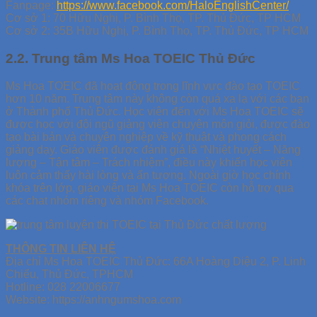
Fanpage:
https://www.facebook.com/HaloEnglishCenter/
Cơ sở 1: 70 Hữu Nghị, P. Bình Thọ, TP. Thủ Đức, TP HCM
Cơ sở 2: 35B Hữu Nghị, P. Bình Thọ, TP. Thủ Đức, TP HCM
2.2. Trung tâm Ms Hoa TOEIC Thủ Đức
Ms Hoa TOEIC đã hoạt động trong lĩnh vực đào tạo TOEIC
hơn 10 năm. Trung tâm này không còn quá xa lạ với các bạn
ở Thành phố Thủ Đức. Học viên đến với Ms Hoa TOEIC sẽ
được học với đội ngũ giảng viên chuyên môn giỏi, được đào
tạo bài bản và chuyên nghiệp về kỹ thuật và phong cách
giảng dạy. Giáo viên được đánh giá là “Nhiệt huyết – Năng
lượng – Tận tâm – Trách nhiệm”, điều này khiến học viên
luôn cảm thấy hài lòng và ấn tượng. Ngoài giờ học chính
khóa trên lớp, giáo viên tại Ms Hoa TOEIC còn hỗ trợ qua
các chat nhóm riêng và nhóm Facebook.
THÔNG TIN LIÊN HỆ
Địa chỉ Ms Hoa TOEIC Thủ Đức: 66A Hoàng Diệu 2, P. Linh
Chiểu, Thủ Đức, TPHCM
Hotline: 028 22006677
Website: https://anhngumshoa.com