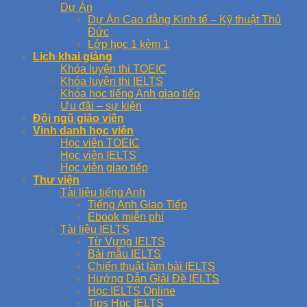
Dự Án
Dự Án Cao đẳng Kinh tế – Kỹ thuật Thủ
Đức
Lớp học 1 kèm 1
Lịch khai giảng
Khóa luyện thi TOEIC
Khóa luyện thi IELTS
Khóa học tiếng Anh giao tiếp
Ưu đãi – sự kiện
Đội ngũ giáo viên
Vinh danh học viên
Học viên TOEIC
Học viên IELTS
Học viên giao tiếp
Thư viện
Tài liệu tiếng Anh
Tiếng Anh Giao Tiếp
Ebook miễn phí
Tài liệu IELTS
Từ Vựng IELTS
Bài mẫu IELTS
Chiến thuật làm bài IELTS
Hướng Dẫn Giải Đề IELTS
Học IELTS Online
Tips Học IELTS