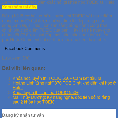
Xem thêm các học viên khác nói gì khóa học TOEIC tại Halo:
Xem thêm tại đây
Đừng bỏ lỡ cơ hội sở hữu chứng chỉ TOEIC với mức điểm
mong muốn để đạt được những điều tốt đẹp trong cuộc
sống. Anh Ngữ Halo luôn sẵn sàng đồng hành cùng bạn
chinh phục số điểm TOEIC của bạn. Hãy liên hệ ngay cho
chúng tôi để được giải đáp mọi thắc mắc hoàn toàn miễn
phí. Hoặc Comment bất cứ thắc mắc nào bên dưới nhé.
Facebook Comments
Lượt xem:
330
Bài viết liên quan:
Khóa học luyện thi TOEIC 650+ Cam kết đầu ra
Hoàng Linh từng nghĩ 870 TOEIC rất khó đến khi học ở
Halo!
Khóa luyện thi cấp tốc TOEIC 550+
Mai Thùy Dương: Kỹ năng nghe, đọc tiến bộ rõ ràng
sau 2 khóa học TOEIC
Đăng ký nhận tư vấn