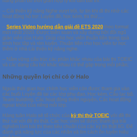
năng phân bố thời gian hợp lý khi làm bài thi.
– Cải thiện kỹ năng Nghe vượt trội, tự tin khi đi thi nhờ các
hoạt động hỗ trợ: Luyện đề, học kèm, thi thử,…
–
Series Video hướng dẫn giải đề ETS 2020
theo format
mới nhất 2020. Được biên soạn và xây dựng bởi đội ngũ
giáo viên của Halo. Giúp cho học viên thuận tiện trong quá
trình học tập và rèn luyện. Thuận tiện cho học viên tự học
thêm ở nhà cải thiện kỹ năng nghe.
– Nắm vững cấu trúc các phần khác nhau của bài thi TOEIC
và các dạng câu hỏi khác nhau có thể gặp trong mỗi phần;
Những quyền lợi chỉ có ở Halo
Ngoài thời gian học chính học viên còn được tham gia vào
các buổi Luyện đề tại các lớp phụ đạo, Học kèm, Câu lạc bộ.
Team building, Các hoạt động thiện nguyện, Các hoạt động
ngoại khóa của riêng mỗi lớp.
Hàng tuần Halo sẽ tổ chức của
kỳ thi thử TOEIC
với đề thi
thử sát với đề thi thật. Các học viên sẽ được tham gia trải
nghiệm làm bài thi theo tiêu chuẩn của các kỳ thi thật IIG. Để
đánh giá năng lực của các nhân và tìm cách ôn luyện hiệu