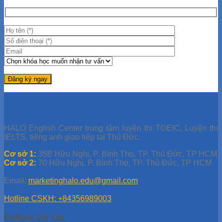
HALO English Center trung tâm luyện thi TOEIC, Luyện thi
IELTS, tiếng anh giao tiếp tại Thủ Đức.
Cơ sở 1:
35B Hữu Nghị, P. Bình Thọ, TP. Thủ Đức, TP HCM
Cơ sở 2:
70 Hữu Nghị, P. Bình Thọ, TP. Thủ Đức, TP HCM
Email:
marketinghalo.edu@gmail.com
Hotline CSKH: +84356989003
Follow Us On