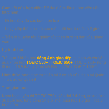
Cam kết của học viên:
Để đạt điểm đầu ra học viên cần
thực hiện
– Đi học đầy đủ các buổi trên lớp
– Luyện tập thêm ở nhà sau mỗi buổi học ít nhất là 2 giờ.
– Trên lớp luyện tập nghiêm túc theo hướng dẫn của giảng
viên
Lộ trình học:
Trải qua 3 khóa học
tiếng Anh giao tiếp
tại Halo và chuyển
qua khóa học
TOEIC 550+
,
TOEIC 650+
,TOEIC 750+ (tổng
lộ trình: 16,5 tháng. Cam kết Đầu ra 750+ TOEIC 100%)
Hình thức học:
Học trực tiếp tại 2 cơ sở của Halo tại Quận
Thủ Đức và Quận 9
Thời gian học:
Khóa học luyện thi TOEIC 750+ Kéo dài 3 tháng, tương ứng
36 buổi học, tổng cộng 54 giờ, mỗi buổi học 1,5 giờ. Học 3
buổi/tuần.