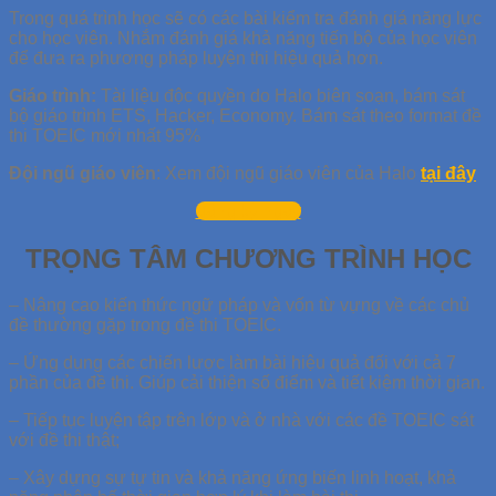
Trong quá trình học sẽ có các bài kiểm tra đánh giá năng lực
cho học viên. Nhắm đánh giá khả năng tiến bộ của học viên
để đưa ra phương pháp luyện thi hiệu quả hơn.
Giáo trình:
Tài liệu độc quyền do Halo biên soạn, bám sát
bộ giáo trình ETS, Hacker, Economy. Bám sát theo format đề
thi TOEIC mới nhất 95%
Đội ngũ giáo viên
: Xem đội ngũ giáo viên của Halo
tại đây
đăng ký ngay
TRỌNG TÂM CHƯƠNG TRÌNH HỌC
– Nâng cao kiến thức ngữ pháp và vốn từ vựng về các chủ
đề thường gặp trong đề thi TOEIC.
– Ứng dụng các chiến lược làm bài hiệu quả đối với cả 7
phần của đề thi. Giúp cải thiện số điểm và tiết kiệm thời gian.
– Tiếp tục luyện tập trên lớp và ở nhà với các đề TOEIC sát
với đề thi thật;
– Xây dựng sự tự tin và khả năng ứng biến linh hoạt, khả