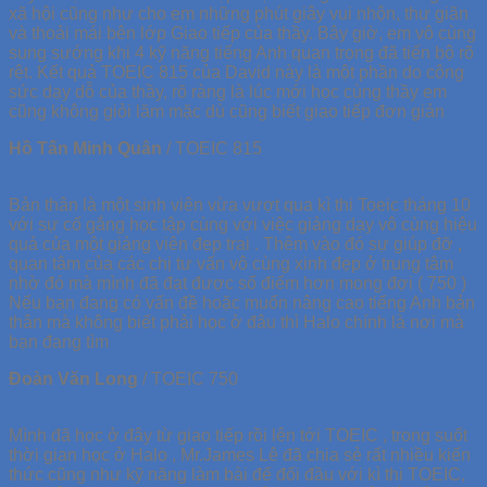
xã hội cũng như cho em những phút giây vui nhộn, thư giãn
và thoải mái bên lớp Giao tiếp của thầy. Bây giờ, em vô cùng
sung sướng khi 4 kỹ năng tiếng Anh quan trọng đã tiến bộ rõ
rệt. Kết quả TOEIC 815 của David này là một phần do công
sức dạy dỗ của thầy, rõ ràng là lúc mới học cùng thầy em
cũng không giỏi lăm mặc dù cũng biết giao tiếp đơn giản
Hồ Tấn Minh Quân
/
TOEIC 815
Bản thân là một sinh viên vừa vượt qua kì thi Toeic tháng 10
với sự cố gắng học tập cùng với việc giảng dạy vô cùng hiệu
quả của một giảng viên đẹp trai . Thêm vào đó sự giúp đỡ ,
quan tâm của các chị tư vấn vô cùng xinh đẹp ở trung tâm
nhờ đó mà mình đã đạt được sổ điểm hơn mong đợi ( 750 )
Nếu bạn đang có vấn đề hoặc muốn nâng cao tiếng Anh bản
thân mà không biết phải học ở đâu thì Halo chính là nơi mà
bạn đang tìm
Đoàn Văn Long
/
TOEIC 750
Mình đã học ở đây từ giao tiếp rồi lên tới TOEIC , trong suốt
thời gian học ở Halo , Mr.James Lê đã chia sẻ rất nhiều kiến
thức cũng như kỹ năng làm bài để đối đầu với kì thi TOEIC,