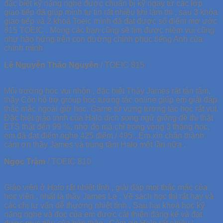
đặc biệt kỹ năng nghe được chuẩn bị kỹ ngay từ các lớp
giao tiếp đã giúp mình tự tin rất nhiều khi làm thi , sau 3 khóa
giao tiếp và 2 khoá Toeic mình đã đạt được số điểm mơ ước
815 TOEIC . Mong các bạn cũng sẽ tìm được niềm vui cũng
như hào hứng trên con đường chinh phục tiếng Anh của
chính mình
Lê Nguyễn Thảo Nguyên
/
TOEIC 815
Môi trường học vui nhộn , đặc biệt Thầy James rất tận tâm,
thầy Còn hỗ trợ group học tương tác online giúp em giải đáp
thắc mắc ngoài giờ học. Game từ vựng tương tác học rất vui.
Đặc biệt giáo trình của Halo dịch song ngữ giống đề thi thật
ETS thật đến 99 %, nhờ đó mà chỉ trong vòng 3 tháng học,
em đã đạt điểm nghe 425 điểm / 495 . Em xin chân thành
cảm ơn thầy James và trung tâm Halo một lần nữa .
Ngọc Trâm
/
TOEIC 810
Giáo viên ở Halo rất nhiệt tình , giải đáp mọi thắc mắc của
học viên , nhất là thầy James Le . Về sách học thì rất hay và
các chị tư vấn dễ thương nhiệt tình . Sau hai khoá học kỹ
năng nghe và đọc của em được cải thiện đáng kể và đạt