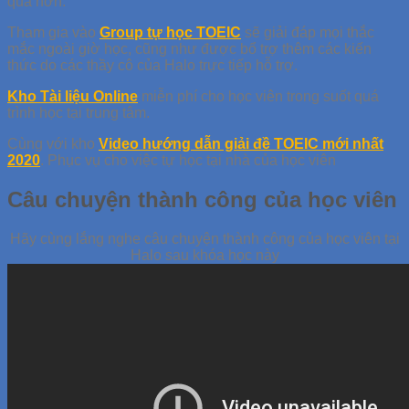
quả hơn.
Tham gia vào
G
roup tự học TOEIC
sẽ giải đáp mọi thắc
mắc ngoài giờ học, cũng như được bổ trợ thêm các kiến
thức do các thầy cô của Halo trực tiếp hỗ trợ.
Kho Tài liệu Online
miễn phí cho học viên trong suốt quá
trình học tại trung tâm.
Cùng với kho
Video hướng dẫn giải đề TOEIC mới nhất
2020
. Phục vụ cho việc tự học tại nhà của học viên
Câu chuyện thành công của học viên
Hãy cùng lắng nghe câu chuyện thành công của học viên tại
Halo sau khóa học này