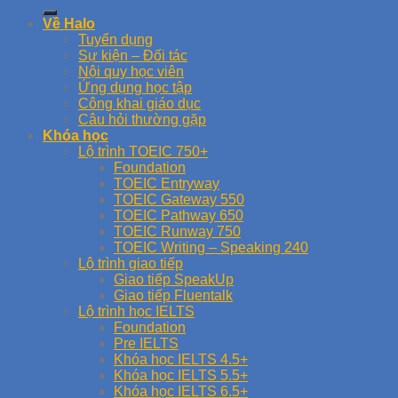
Về Halo
Tuyển dụng
Sự kiện – Đối tác
Nội quy học viên
Ứng dụng học tập
Công khai giáo dục
Câu hỏi thường gặp
Khóa học
Lộ trình TOEIC 750+
Foundation
TOEIC Entryway
TOEIC Gateway 550
TOEIC Pathway 650
TOEIC Runway 750
TOEIC Writing – Speaking 240
Lộ trình giao tiếp
Giao tiếp SpeakUp
Giao tiếp Fluentalk
Lộ trình học IELTS
Foundation
Pre IELTS
Khóa học IELTS 4.5+
Khóa học IELTS 5.5+
Khóa học IELTS 6.5+