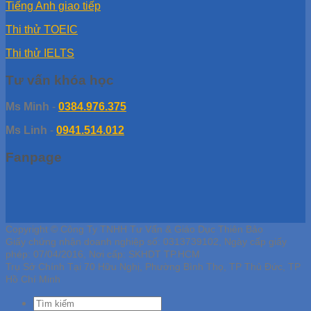
Tiếng Anh giao tiếp
Thi thử TOEIC
Thi thử IELTS
Tư vấn khóa học
Ms Minh
-
0384.976.375
Ms Linh
-
0941.514.012
Fanpage
Copyright © Công Ty TNHH Tư Vấn & Giáo Dục Thiên Bảo
Giấy chứng nhận doanh nghiệp số: 0313739102, Ngày cấp giấy
phép: 07/04/2016, Nơi cấp: SKHDT TP.HCM
Trụ Sở Chính Tại 70 Hữu Nghị, Phường Bình Thọ, TP Thủ Đức, TP
Hồ Chí Minh