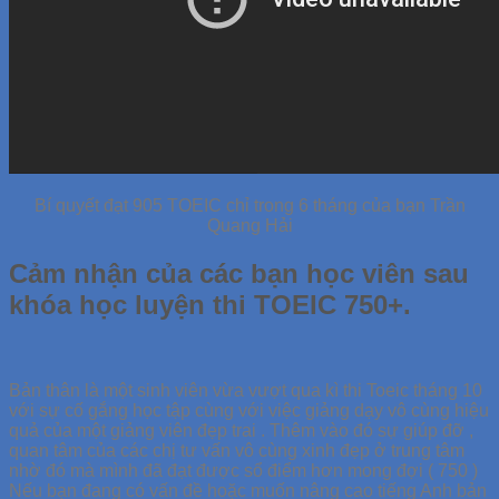
Bí quyết đạt 905 TOEIC chỉ trong 6 tháng của bạn Trần
Quang Hải
Cảm nhận của các bạn học viên sau
khóa học luyện thi TOEIC 750+.
Bản thân là một sinh viên vừa vượt qua kì thi Toeic tháng 10
với sự cố gắng học tập cùng với việc giảng dạy vô cùng hiệu
quả của một giảng viên đẹp trai . Thêm vào đó sự giúp đỡ ,
quan tâm của các chị tư vấn vô cùng xinh đẹp ở trung tâm
nhờ đó mà mình đã đạt được sổ điểm hơn mong đợi ( 750 )
Nếu bạn đang có vấn đề hoặc muốn nâng cao tiếng Anh bản