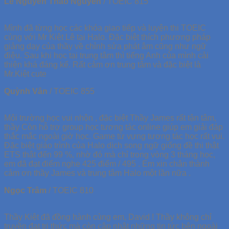
Lê Nguyễn Thảo Nguyên
/
TOEIC 815
Mình đã từng học các khóa giao tiếp và luyện thi TOEIC
cùng với Mr Kiệt Lê tại Halo. Đặc biệt thích phương pháp
giảng dạy của thầy về chỉnh sửa phát âm cũng như ngữ
điệu. Sau khi học tại trung tâm thì tiếng Anh của mình cải
thiện khá đáng kể. Rất cảm ơn trung tâm và đặc biệt là
Mr.Kiệt cute
Quỳnh Vân
/
TOEIC 855
Môi trường học vui nhộn , đặc biệt Thầy James rất tận tâm,
thầy Còn hỗ trợ group học tương tác online giúp em giải đáp
thắc mắc ngoài giờ học. Game từ vựng tương tác học rất vui.
Đặc biệt giáo trình của Halo dịch song ngữ giống đề thi thật
ETS thật đến 99 %, nhờ đó mà chỉ trong vòng 3 tháng học,
em đã đạt điểm nghe 425 điểm / 495 . Em xin chân thành
cảm ơn thầy James và trung tâm Halo một lần nữa .
Ngọc Trâm
/
TOEIC 810
Thầy Kiệt đã đồng hành cùng em, David ! Thầy không chỉ
truyền đạt tri thức mà còn cập nhật những tin tức bên ngoài