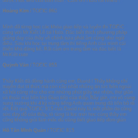
được mục tiêu của bản thân . Cảm ơn Halo rất nhiều !
Hoàng Kim
/
TOEIC 860
Mình đã từng học các khóa giao tiếp và luyện thi TOEIC
cùng với Mr Kiệt Lê tại Halo. Đặc biệt thích phương pháp
giảng dạy của thầy về chỉnh sửa phát âm cũng như ngữ
điệu. Sau khi học tại trung tâm thì tiếng Anh của mình cải
thiện khá đáng kể. Rất cảm ơn trung tâm và đặc biệt là
Mr.Kiệt cute
Quỳnh Vân
/
TOEIC 855
Thầy Kiệt đã đồng hành cùng em, David ! Thầy không chỉ
truyền đạt tri thức mà còn cập nhật những tin tức bên ngoài
xã hội cũng như cho em những phút giây vui nhộn, thư giãn
và thoải mái bên lớp Giao tiếp của thầy. Bây giờ, em vô cùng
sung sướng khi 4 kỹ năng tiếng Anh quan trọng đã tiến bộ rõ
rệt. Kết quả TOEIC 815 của David này là một phần do công
sức dạy dỗ của thầy, rõ ràng là lúc mới học cùng thầy em
cũng không giỏi lăm mặc dù cũng biết giao tiếp đơn giản
Hồ Tấn Minh Quân
/
TOEIC 815