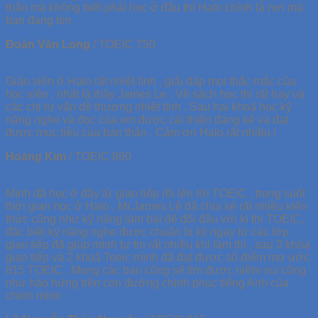
thân mà không biết phải học ở đâu thì Halo chính là nơi mà
bạn đang tìm
Đoàn Văn Long
/
TOEIC 750
Giáo viên ở Halo rất nhiệt tình , giải đáp mọi thắc mắc của
học viên , nhất là thầy James Le . Về sách học thì rất hay và
các chị tư vấn dễ thương nhiệt tình . Sau hai khoá học kỹ
năng nghe và đọc của em được cải thiện đáng kể và đạt
được mục tiêu của bản thân . Cảm ơn Halo rất nhiều !
Hoàng Kim
/
TOEIC 860
Mình đã học ở đây từ giao tiếp rồi lên tới TOEIC , trong suốt
thời gian học ở Halo , Mr.James Lê đã chia sẻ rất nhiều kiến
thức cũng như kỹ năng làm bài để đối đầu với kì thi TOEIC,
đặc biệt kỹ năng nghe được chuẩn bị kỹ ngay từ các lớp
giao tiếp đã giúp mình tự tin rất nhiều khi làm thi , sau 3 khóa
giao tiếp và 2 khoá Toeic mình đã đạt được số điểm mơ ước
815 TOEIC . Mong các bạn cũng sẽ tìm được niềm vui cũng
như hào hứng trên con đường chinh phục tiếng Anh của
chính mình