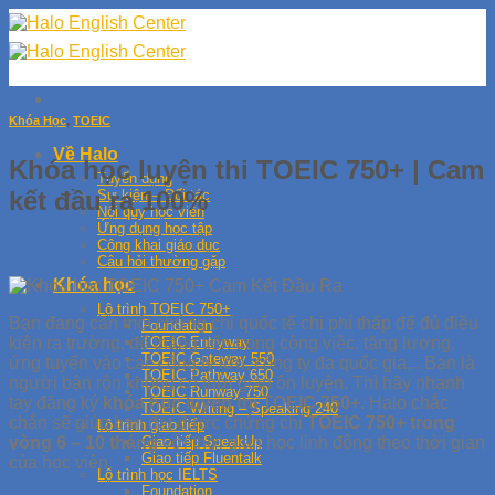
Skip
to
content
Khóa Học
,
TOEIC
Về Halo
Khóa học luyện thi TOEIC 750+ | Cam
Tuyển dụng
kết đầu ra 100%
Sự kiện – Đối tác
Nội quy học viên
Ứng dụng học tập
Công khai giáo dục
Câu hỏi thường gặp
Khóa học
Lộ trình TOEIC 750+
Bạn đang cần một chứng chỉ quốc tế chi phí thấp để đủ điều
Foundation
kiện ra trường, để thăng tiến trong công việc, tăng lương,
TOEIC Entryway
TOEIC Gateway 550
ứng tuyển vào các công ty lớn, công ty đa quốc gia,.. Bạn là
TOEIC Pathway 650
người bận rộn không có thời gian ôn luyện. Thì hãy nhanh
TOEIC Runway 750
tay đăng ký
khóa học luyện thi TOEIC 750+
. Halo chắc
TOEIC Writing – Speaking 240
chắn sẽ giúp bạn đạt được chứng chỉ
TOEIC 750+
trong
Lộ trình giao tiếp
vòng 6 – 10 tháng
với thời gian học linh động theo thời gian
Giao tiếp SpeakUp
Giao tiếp Fluentalk
của học viên.
Lộ trình học IELTS
Foundation