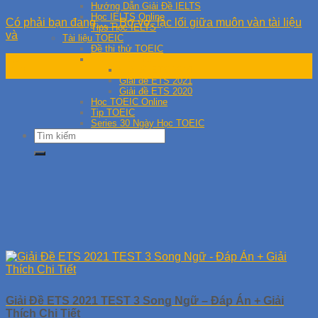
Hướng Dẫn Giải Đề IELTS
Học IELTS Online
Có phải bạn đang… – Bơ vơ, lạc lối giữa muôn vàn tài liệu
Tips Học IELTS
và
Tài liệu TOEIC
Đề thi thử TOEIC
13
Giải đề TOEIC
Giải đề ETS 2019
Th8
Giải đề ETS 2021
Giải đề ETS 2020
Học TOEIC Online
Tip TOEIC
Series 30 Ngày Học TOEIC
Giải Đề ETS 2021 TEST 3 Song Ngữ – Đáp Án + Giải
Thích Chi Tiết