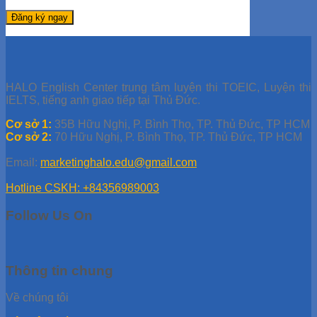
HALO English Center trung tâm luyện thi TOEIC, Luyện thi
IELTS, tiếng anh giao tiếp tại Thủ Đức.
Cơ sở 1:
35B Hữu Nghị, P. Bình Thọ, TP. Thủ Đức, TP HCM
Cơ sở 2:
70 Hữu Nghị, P. Bình Thọ, TP. Thủ Đức, TP HCM
Email:
marketinghalo.edu@gmail.com
Hotline CSKH: +84356989003
Follow Us On
Thông tin chung
Về chúng tôi