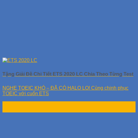
Tặng Giải Đề Chi Tiết ETS 2020 LC Chia Theo Từng Test
NGHE TOEIC KHÓ – ĐÃ CÓ HALO LO! Cùng chinh phục
TOEIC với cuốn ETS
17
Th9