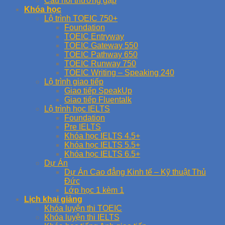
Câu hỏi thường gặp
Khóa học
Lộ trình TOEIC 750+
Foundation
TOEIC Entryway
TOEIC Gateway 550
TOEIC Pathway 650
TOEIC Runway 750
TOEIC Writing – Speaking 240
Lộ trình giao tiếp
Giao tiếp SpeakUp
Giao tiếp Fluentalk
Lộ trình học IELTS
Foundation
Pre IELTS
Khóa học IELTS 4.5+
Khóa học IELTS 5.5+
Khóa học IELTS 6.5+
Dự Án
Dự Án Cao đẳng Kinh tế – Kỹ thuật Thủ
Đức
Lớp học 1 kèm 1
Lịch khai giảng
Khóa luyện thi TOEIC
Khóa luyện thi IELTS