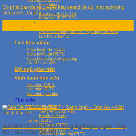
Foundation
Có phải bạn đang…– Tài liệu search là có, nhưng không
Pre IELTS
kiếm được tài liệu
Khóa học IELTS 4.5+
Khóa học IELTS 5.5+
Khóa học IELTS 6.5+
03
Dự Án
Th9
Dự Án Cao đẳng Kinh tế – Kỹ thuật Thủ Đức
Lớp học 1 kèm 1
Lịch khai giảng
Khóa luyện thi TOEIC
Khóa luyện thi IELTS
Khóa học tiếng Anh giao tiếp
Ưu đãi – sự kiện
Đội ngũ giáo viên
Vinh danh học viên
Học viên TOEIC
Học viên IELTS
Học viên giao tiếp
Thư viện
Tài liệu tiếng Anh
Tiếng Anh Giao Tiếp
Ebook miễn phí
Tài liệu IELTS
Từ Vựng IELTS
Giải Đề ETS 2021 TEST 4 Song Ngữ Độc Quyền – Đáp
Bài mẫu IELTS
Án + Giải Thích Chi Tiết
Chiến thuật làm bài IELTS