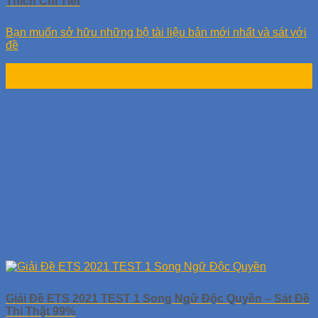
Thích Chi Tiết
Bạn muốn sở hữu những bộ tài liệu bản mới nhất và sát với
đề
29
Th6
Giải Đề ETS 2021 TEST 1 Song Ngữ Độc Quyền – Sát Đề
Thi Thật 99%