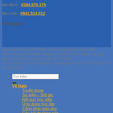
Ms Minh
-
0384.976.375
Ms Linh
-
0941.514.012
Fanpage
Copyright © Công Ty TNHH Tư Vấn & Giáo Dục Thiên Bảo
Giấy chứng nhận doanh nghiệp số: 0313739102, Ngày cấp giấy
phép: 07/04/2016, Nơi cấp: SKHDT TP.HCM
Trụ Sở Chính Tại 70 Hữu Nghị, Phường Bình Thọ, TP Thủ Đức, TP
Hồ Chí Minh
Về Halo
Tuyển dụng
Sự kiện – Đối tác
Nội quy học viên
Ứng dụng học tập
Công khai giáo dục