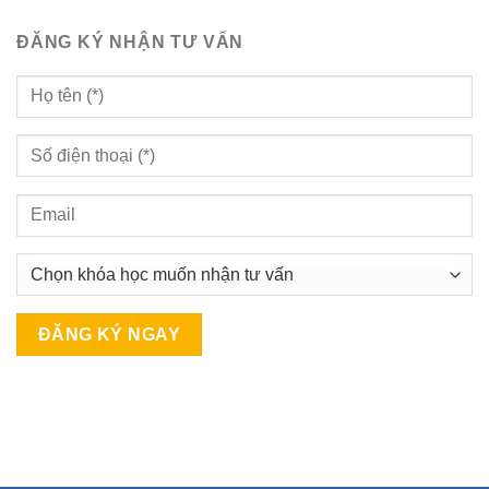
ĐĂNG KÝ NHẬN TƯ VẤN
A
l
t
e
r