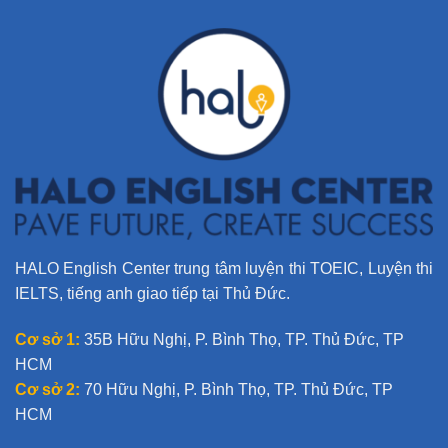
n
a
t
i
v
e
:
HALO English Center trung tâm luyện thi TOEIC, Luyện thi
IELTS, tiếng anh giao tiếp tại Thủ Đức.
Cơ sở 1:
35B Hữu Nghị, P. Bình Thọ, TP. Thủ Đức, TP
HCM
Cơ sở 2:
70 Hữu Nghị, P. Bình Thọ, TP. Thủ Đức, TP
HCM