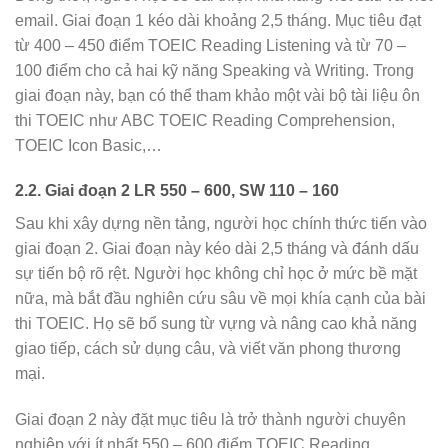
email. Giai đoạn 1 kéo dài khoảng 2,5 tháng. Mục tiêu đạt
từ 400 – 450 điểm TOEIC Reading Listening và từ 70 –
100 điểm cho cả hai kỹ năng Speaking và Writing. Trong
giai đoạn này, bạn có thể tham khảo một vài bộ tài liệu ôn
thi TOEIC như ABC TOEIC Reading Comprehension,
TOEIC Icon Basic,…
2.2. Giai đoạn 2 LR 550 – 600, SW 110 – 160
Sau khi xây dựng nền tảng, người học chính thức tiến vào
giai đoạn 2. Giai đoạn này kéo dài 2,5 tháng và đánh dấu
sự tiến bộ rõ rệt. Người học không chỉ học ở mức bề mặt
nữa, mà bắt đầu nghiên cứu sâu về mọi khía cạnh của bài
thi TOEIC. Họ sẽ bổ sung từ vựng và nâng cao khả năng
giao tiếp, cách sử dụng câu, và viết văn phong thương
mại.
Giai đoạn 2 này đặt mục tiêu là trở thành người chuyên
nghiệp với ít nhất 550 – 600 điểm TOEIC Reading