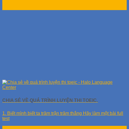
25
Th10
CHIA SẺ VỀ QUÁ TRÌNH LUYỆN THI TOEIC.
1. Biết mình biết ta trăm trận trăm thắng Hãy làm một bài full
test
25