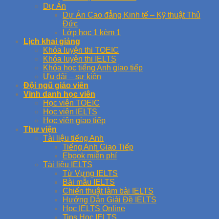
Dự Án
Dự Án Cao đẳng Kinh tế – Kỹ thuật Thủ
Đức
Lớp học 1 kèm 1
Lịch khai giảng
Khóa luyện thi TOEIC
Khóa luyện thi IELTS
Khóa học tiếng Anh giao tiếp
Ưu đãi – sự kiện
Đội ngũ giáo viên
Vinh danh học viên
Học viên TOEIC
Học viên IELTS
Học viên giao tiếp
Thư viện
Tài liệu tiếng Anh
Tiếng Anh Giao Tiếp
Ebook miễn phí
Tài liệu IELTS
Từ Vựng IELTS
Bài mẫu IELTS
Chiến thuật làm bài IELTS
Hướng Dẫn Giải Đề IELTS
Học IELTS Online
Tips Học IELTS