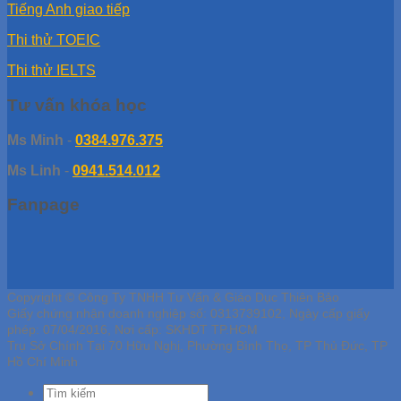
Tiếng Anh giao tiếp
Thi thử TOEIC
Thi thử IELTS
Tư vấn khóa học
Ms Minh
-
0384.976.375
Ms Linh
-
0941.514.012
Fanpage
Copyright © Công Ty TNHH Tư Vấn & Giáo Dục Thiên Bảo
Giấy chứng nhận doanh nghiệp số: 0313739102, Ngày cấp giấy
phép: 07/04/2016, Nơi cấp: SKHDT TP.HCM
Trụ Sở Chính Tại 70 Hữu Nghị, Phường Bình Thọ, TP Thủ Đức, TP
Hồ Chí Minh