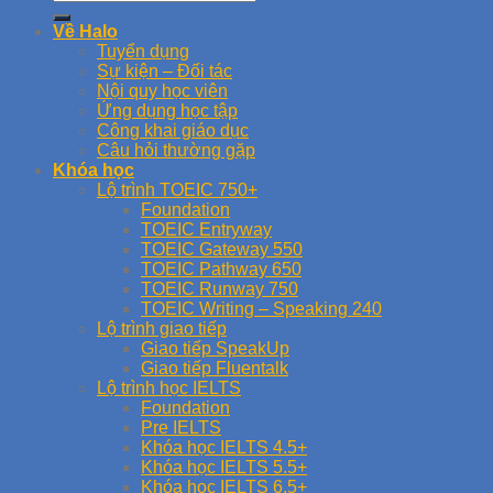
Về Halo
Tuyển dụng
Sự kiện – Đối tác
Nội quy học viên
Ứng dụng học tập
Công khai giáo dục
Câu hỏi thường gặp
Khóa học
Lộ trình TOEIC 750+
Foundation
TOEIC Entryway
TOEIC Gateway 550
TOEIC Pathway 650
TOEIC Runway 750
TOEIC Writing – Speaking 240
Lộ trình giao tiếp
Giao tiếp SpeakUp
Giao tiếp Fluentalk
Lộ trình học IELTS
Foundation
Pre IELTS
Khóa học IELTS 4.5+
Khóa học IELTS 5.5+
Khóa học IELTS 6.5+