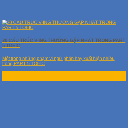
20 CẤU TRÚC V-ING THƯỜNG GẶP NHẤT TRONG PART
5 TOEIC
Một trong những phạm vi ngữ pháp hay xuất hiện nhiều
trong PART 5 TOEIC
06
Th9