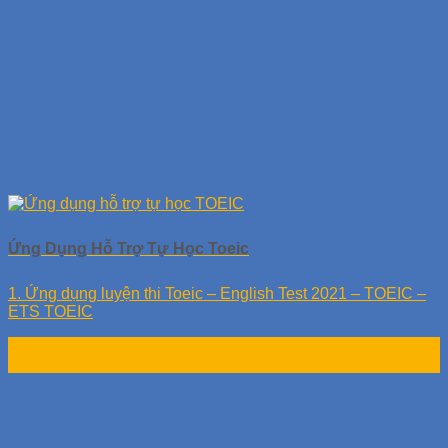
Ứng Dụng Hỗ Trợ Tự Học Toeic
1. Ứng dụng luyện thi Toeic – English Test 2021 – TOEIC –
ETS TOEIC
06
Th9