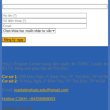
HALO English Center trung tâm luyện thi TOEIC, Luyện thi
IELTS, tiếng anh giao tiếp tại Thủ Đức.
Cơ sở 1:
35B Hữu Nghị, P. Bình Thọ, TP. Thủ Đức, TP HCM
Cơ sở 2:
70 Hữu Nghị, P. Bình Thọ, TP. Thủ Đức, TP HCM
Email:
marketinghalo.edu@gmail.com
Hotline CSKH: +84356989003
Follow Us On