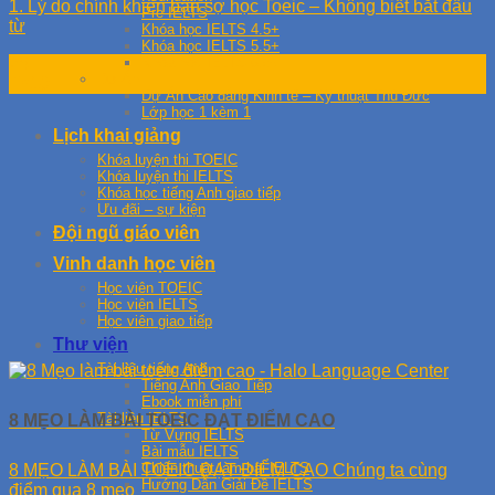
1. Lý do chính khiến bạn sợ học Toeic – Không biết bắt đầu
Pre IELTS
từ
Khóa học IELTS 4.5+
Khóa học IELTS 5.5+
Khóa học IELTS 6.5+
25
Dự Án
Th10
Dự Án Cao đẳng Kinh tế – Kỹ thuật Thủ Đức
Lớp học 1 kèm 1
Lịch khai giảng
Khóa luyện thi TOEIC
Khóa luyện thi IELTS
Khóa học tiếng Anh giao tiếp
Ưu đãi – sự kiện
Đội ngũ giáo viên
Vinh danh học viên
Học viên TOEIC
Học viên IELTS
Học viên giao tiếp
Thư viện
Tài liệu tiếng Anh
Tiếng Anh Giao Tiếp
Ebook miễn phí
Tài liệu IELTS
8 MẸO LÀM BÀI TOEIC ĐẠT ĐIỂM CAO
Từ Vựng IELTS
Bài mẫu IELTS
Chiến thuật làm bài IELTS
8 MẸO LÀM BÀI TOEIC ĐẠT ĐIỂM CAO Chúng ta cùng
Hướng Dẫn Giải Đề IELTS
điểm qua 8 mẹo