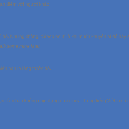
quan điểm với người khác
gì đó. Nhưng không, “Sleep on it” là khi muốn khuyên ai đó hãy s
alk some more later.
iến bạn lo lắng trước đó.
hạn, làm bạn không chịu đựng được nữa. Trong tiếng Việt ta có 