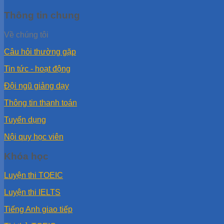
Thông tin chung
Về chúng tôi
Câu hỏi thường gặp
Tin tức - hoạt động
Đội ngũ giảng dạy
Thông tin thanh toán
Tuyển dụng
Nội quy học viên
Khóa học
Luyện thi TOEIC
Luyện thi IELTS
Tiếng Anh giao tiếp