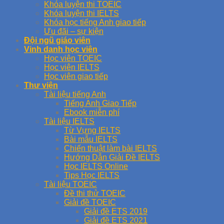
Khóa luyện thi TOEIC
Khóa luyện thi IELTS
Khóa học tiếng Anh giao tiếp
Ưu đãi – sự kiện
Đội ngũ giáo viên
Vinh danh học viên
Học viên TOEIC
Học viên IELTS
Học viên giao tiếp
Thư viện
Tài liệu tiếng Anh
Tiếng Anh Giao Tiếp
Ebook miễn phí
Tài liệu IELTS
Từ Vựng IELTS
Bài mẫu IELTS
Chiến thuật làm bài IELTS
Hướng Dẫn Giải Đề IELTS
Học IELTS Online
Tips Học IELTS
Tài liệu TOEIC
Đề thi thử TOEIC
Giải đề TOEIC
Giải đề ETS 2019
Giải đề ETS 2021