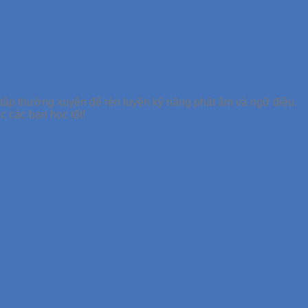
tập thường xuyên để rèn luyện kỹ năng phát âm và ngữ điệu.
 các bạn học tốt!