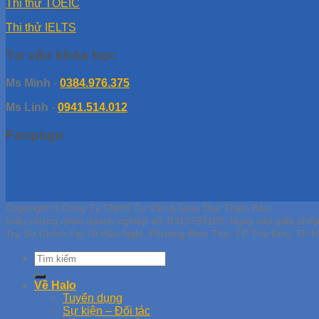
Thi thử TOEIC
Thi thử IELTS
Tư vấn khóa học
Ms Minh
-
0384.976.375
Ms Linh
-
0941.514.012
Fanpage
Copyright © Công Ty TNHH Tư Vấn & Giáo Dục Thiên Bảo
Giấy chứng nhận doanh nghiệp số: 0313739102, Ngày cấp giấy phé
Trụ Sở Chính Tại 70 Hữu Nghị, Phường Bình Thọ, TP Thủ Đức, TP H
Về Halo
Tuyển dụng
Sự kiện – Đối tác