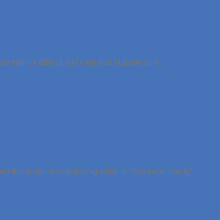
uy nghĩ về điều gì trước khi đưa ra quyết định.
một thành ngữ tương đương chính là “Giọt nước tràn ly”.