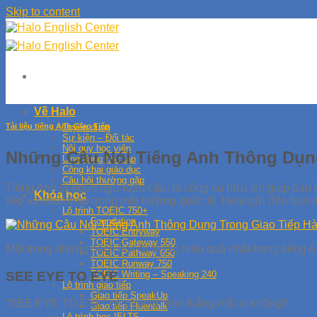
Skip to content
Về Halo
Tài liệu tiếng Anh Giao Tiếp
Tuyển dụng
Sự kiện – Đối tác
Nội quy học viên
Những Câu Nói Tiếng Anh Thông Dụn
Ứng dụng học tập
Công khai giáo dục
Câu hỏi thường gặp
Tiếng Anh là ngôn ngữ toàn cầu, là công cụ hữu ích giúp bạn k
Khóa học
tiếp và hòa nhập trong môi trường quốc tế. Halo gửi đến bạn 
Lộ trình TOEIC 750+
Foundation
TOEIC Entryway
TOEIC Gateway 550
Một trong những cách học từ vựng hiệu quả nhất trong tiếng 
TOEIC Pathway 650
TOEIC Runway 750
SEE EYE TO EYE
TOEIC Writing – Speaking 240
Lộ trình giao tiếp
Giao tiếp SpeakUp
“SEE EYE TO EYE” có phải là nhìn thẳng mắt ai không?
Giao tiếp Fluentalk
Lộ trình học IELTS