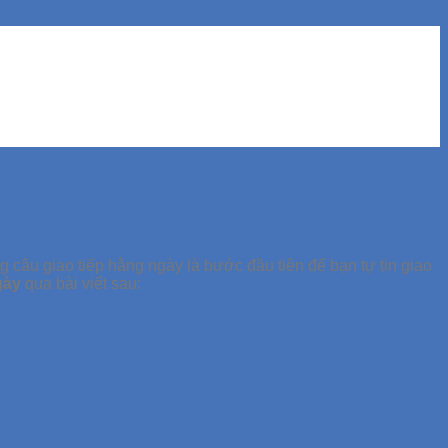
 câu giao tiếp hằng ngày là bước đầu tiên để bạn tự tin giao
gày
qua bài viết sau: