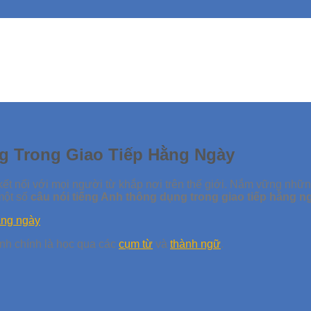
g Trong Giao Tiếp Hằng Ngày
ết nối với mọi người từ khắp nơi trên thế giới. Nắm vững những
một số
câu nói tiếng Anh thông dụng trong giao tiếp hằng n
Anh chính là học qua các
cụm từ
và
thành ngữ
.