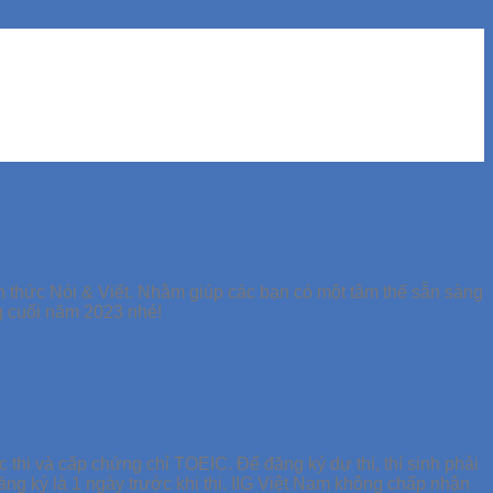
h thức Nói & Viết. Nhằm giúp các bạn có một tâm thế sẵn sàng
ng cuối năm 2023 nhé!
 thi và cấp chứng chỉ TOEIC. Để đăng ký dự thi, thí sinh phải
ăng ký là 1 ngày trước khi thi. IIG Việt Nam không chấp nhận