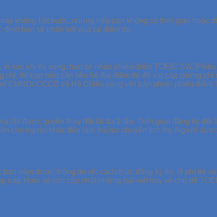
ày không bắt buộc, nhưng nếu bạn không có thời gian hoặc điều 
định bạn sẽ nhận kết quả tại điểm thi.
 vì sau khi thi xong, bạn sẽ nhận phiếu điểm TOEIC SW. Phiếu
g chỉ, thì bạn mới cần liên hệ địa điểm thi để xin cấp chứng ch
gồm thẻ CMND/ CCCD và Hộ Chiếu cùng với bản photo phiếu điể
thi và chỉ được quyền thay đổi tối đa 1 lần. Thời gian đăng ký đổi 
 quyền cho người khác đến làm thủ tục chuyển lịch thi. Người
bạn nắm được thông tin về: cách thức đăng ký thi, lệ phí thi v
trọng này. Halo sẽ còn cập nhật những bài viết hay về chủ đề TO