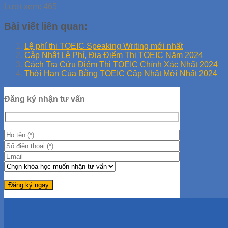
Lượt xem:
465
Bài viết liên quan:
Lệ phí thi TOEIC Speaking Writing mới nhất
Cập Nhật Lệ Phí, Địa Điểm Thi TOEIC Năm 2024
Cách Tra Cứu Điểm Thi TOEIC Chính Xác Nhất 2024
Thời Hạn Của Bằng TOEIC Cập Nhật Mới Nhất 2024
Đăng ký nhận tư vấn