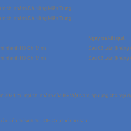
Nam chi nhánh Đà Nẵng Miền Trung
Nam chi nhánh Đà Nẵng Miền Trung
Ngày trả kết quả
chi nhánh Hồ Chí Minh
Sau 03 tuần (không t
chi nhánh Hồ Chí Minh
Sau 03 tuần (không t
m 2024, tại mọi chi nhánh của IIG Việt Nam, áp dụng cho mọi đ
u cầu của thí sinh thi TOEIC cụ thể như sau: