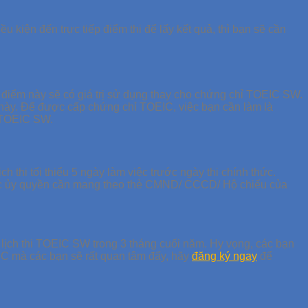
kiện đến trực tiếp điểm thi để lấy kết quả, thì bạn sẽ cần
 điểm này sẽ có giá trị sử dụng thay cho chứng chỉ TOEIC SW.
ỉ này. Để được cấp chứng chỉ TOEIC, việc bạn cần làm là
m TOEIC SW.
lịch thi tối thiểu 5 ngày làm việc trước ngày thi chính thức.
 được ủy quyền cần mang theo thẻ CMND/ CCCD/ Hộ chiếu của
à lịch thi TOEIC SW trong 3 tháng cuối năm. Hy vọng, các bạn
EIC mà các bạn sẽ rất quan tâm đấy, hãy
đăng ký ngay
để