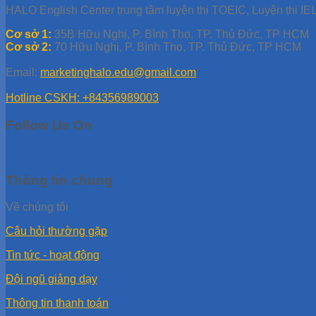
HALO English Center trung tâm luyện thi TOEIC, Luyện thi IEL
Cơ sở 1:
35B Hữu Nghị, P. Bình Thọ, TP. Thủ Đức, TP HCM
Cơ sở 2:
70 Hữu Nghị, P. Bình Thọ, TP. Thủ Đức, TP HCM
Email:
marketinghalo.edu@gmail.com
Hotline CSKH: +84356989003
Follow Us On
Thông tin chung
Về chúng tôi
Câu hỏi thường gặp
Tin tức - hoạt động
Đội ngũ giảng dạy
Thông tin thanh toán