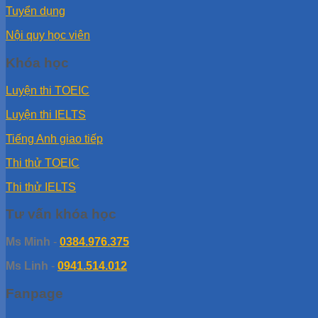
Tuyển dụng
Nội quy học viên
Khóa học
Luyện thi TOEIC
Luyện thi IELTS
Tiếng Anh giao tiếp
Thi thử TOEIC
Thi thử IELTS
Tư vấn khóa học
Ms Minh
-
0384.976.375
Ms Linh
-
0941.514.012
Fanpage