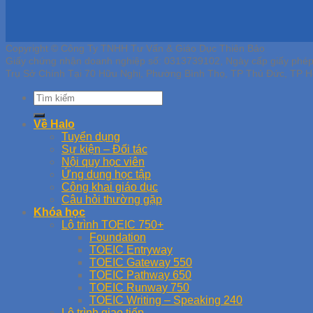
Copyright © Công Ty TNHH Tư Vấn & Giáo Dục Thiên Bảo
Giấy chứng nhận doanh nghiệp số: 0313739102, Ngày cấp giấy phé
Trụ Sở Chính Tại 70 Hữu Nghị, Phường Bình Thọ, TP Thủ Đức, TP H
Về Halo
Tuyển dụng
Sự kiện – Đối tác
Nội quy học viên
Ứng dụng học tập
Công khai giáo dục
Câu hỏi thường gặp
Khóa học
Lộ trình TOEIC 750+
Foundation
TOEIC Entryway
TOEIC Gateway 550
TOEIC Pathway 650
TOEIC Runway 750
TOEIC Writing – Speaking 240
Lộ trình giao tiếp