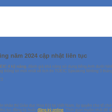
ing năm 2024 cập nhật liên tục
EIC 4 kỹ năng
, đánh giá khả năng sử dụng tiếng Anh dưới hìn
ững thông tin mới nhất về lịch thi TOEIC Speaking Writing 3 thá
n khảo thí Giáo dục Hoa Kỳ) tại Việt Nam, ủy quyền cho tổ chức
 thủ tục đăng ký hoặc
đăng ký online
. Thời gian muộn nhất để đ