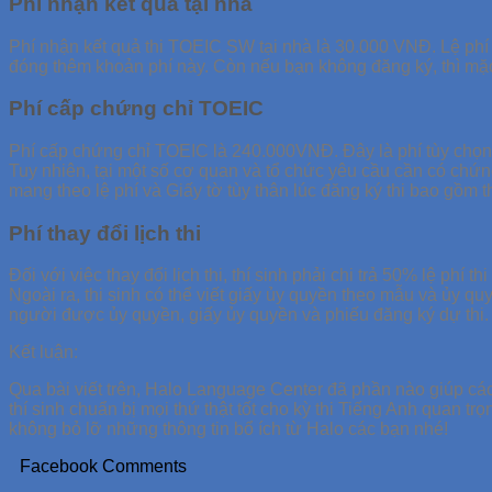
Phí nhận kết quả tại nhà
Phí nhận kết quả thi TOEIC SW tại nhà là 30.000 VNĐ. Lệ phí n
đóng thêm khoản phí này. Còn nếu bạn không đăng ký, thì mặc 
Phí cấp chứng chỉ TOEIC
Phí cấp chứng chỉ TOEIC là 240.000VNĐ. Đây là phí tùy chọn,
Tuy nhiên, tại một số cơ quan và tổ chức yêu cầu cần có chứn
mang theo lệ phí và Giấy tờ tùy thân lúc đăng ký thi bao 
Phí thay đổi lịch thi
Đối với việc thay đổi lịch thi, thí sinh phải chi trả 50% lệ phí 
Ngoài ra, thi sinh có thể viết giấy ủy quyền theo mẫu và ủy
người được ủy quyền, giấy ủy quyền và phiếu đăng ký dự thi.
Kết luận:
Qua bài viết trên, Halo Language Center đã phần nào giúp các 
thí sinh chuẩn bị mọi thứ thật tốt cho kỳ thi Tiếng Anh quan 
không bỏ lỡ những thông tin bổ ích từ Halo các bạn nhé!
Facebook Comments