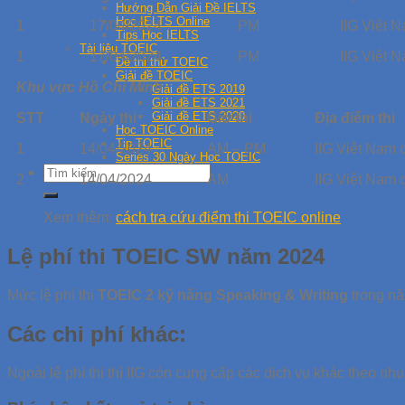
Hướng Dẫn Giải Đề IELTS
Học IELTS Online
1
17/04/2024
PM
IIG Việt 
Tips Học IELTS
Tài liệu TOEIC
1
17/04/2024
PM
IIG Việt 
Đề thi thử TOEIC
Giải đề TOEIC
Khu vực Hồ Chí Minh
Giải đề ETS 2019
Giải đề ETS 2021
Giải đề ETS 2020
STT
Ngày thi
Giờ thi
Địa điểm thi
Học TOEIC Online
Tip TOEIC
1
14/04/2024
AM – PM
IIG Việt Nam 
Series 30 Ngày Học TOEIC
2
14/04/2024
AM
IIG Việt Nam 
Xem thêm:
cách tra cứu điểm thi TOEIC online
Lệ phí thi TOEIC SW năm 2024
Mức lệ phí thi
TOEIC 2 kỹ năng Speaking & Writing
trong nă
Các chi phí khác:
Ngoài lệ phí thi thì IIG còn cung cấp các dịch vụ khác theo nh