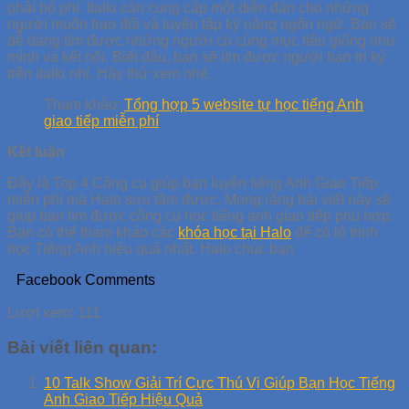
phải bỏ phí. Italki còn cung cấp một diễn đàn cho những
người muốn trao đổi và luyện tập kỹ năng ngôn ngữ. Bạn sẽ
dễ dàng tìm được những người có cùng mục tiêu giống như
mình và kết nối. Biết đâu, bạn sẽ tìm được người bạn tri kỷ
trên italki nhỉ. Hãy thử xem nhé.
Tham khảo:
Tổng hợp 5 website tự học tiếng Anh
giao tiếp miễn phí
Kết luận
Đây là Top 4 Công cụ giúp bạn luyện tiếng Anh Giao Tiếp
miễn phí mà Halo sưu tầm được. Mong rằng bài viết này sẽ
giúp bạn tìm được công cụ học tiếng anh giao tiếp phù hợp.
Bạn có thể tham khảo các
khóa học tại Halo
để có lộ trình
học Tiếng Anh hiệu quả nhất. Halo chúc bạn
Facebook Comments
Lượt xem:
111
Bài viết liên quan:
10 Talk Show Giải Trí Cực Thú Vị Giúp Bạn Học Tiếng
Anh Giao Tiếp Hiệu Quả