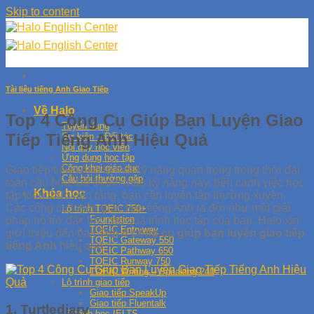
Skip to content
Tài liệu tiếng Anh Giao Tiếp
Về Halo
Top 4 Công Cụ Giúp Bạn Luyện Giao
Tuyển dụng
Tiếp Tiếng Anh Hiệu Quả
Sự kiện – Đối tác
Nội quy học viên
Ứng dụng học tập
Công khai giáo dục
Giao tiếp tiếng Anh là một kỹ năng quan trọng trong thời đại
Câu hỏi thường gặp
toàn cầu hóa. Để thành thạo kỹ năng này, bên cạnh việc học
Khóa học
tập kiến thức nền tảng, bạn cần luyện tập thường xuyên.
Các công cụ luyện giao tiếp tiếng Anh ra đời như một giải
Lộ trình TOEIC 750+
Foundation
pháp hỗ trợ đắc lực cho quá trình học tập của bạn. Halo xin
TOEIC Entryway
giới thiệu đến bạn
Top 4 công cụ giúp bạn luyện giao tiếp
TOEIC Gateway 550
tiếng Anh
hiệu quả.
TOEIC Pathway 650
TOEIC Runway 750
TOEIC Writing – Speaking 240
Lộ trình giao tiếp
Giao tiếp SpeakUp
Giao tiếp Fluentalk
1. Turtlediary
Lộ trình học IELTS