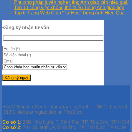
Phương pháp luyện nghe tiếng Anh giao tiếp hiệu quả
Top 13 công việc không thể thiếu Tiếng Anh giao tiếp
Top 6 Trang Web Giúp “Tự Học” Tiếng Anh Hiệu Quả
Đăng ký nhận tư vấn
HALO English Center trung tâm luyện thi TOEIC, Luyện thi
IELTS, tiếng anh giao tiếp tại Thủ Đức.
Cơ sở 1:
35B Hữu Nghị, P. Bình Thọ, TP. Thủ Đức, TP HCM
Cơ sở 2:
70 Hữu Nghị, P. Bình Thọ, TP. Thủ Đức, TP HCM