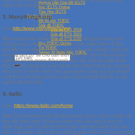
Hướng Dẫn Giải Đề IELTS
nghệ một chút hỗ trợ.
Học IELTS Online
Tips Học IELTS
3. Manythings.org
Tài liệu TOEIC
Đề thi thử TOEIC
Giải đề TOEIC
Link
http://www.manythings.org/
Giải đề ETS 2019
Giải đề ETS 2021
Một website kể và đọc các truyện của Mỹ giành riêng cho
Giải đề ETS 2020
Học TOEIC Online
những người học tiếng Anh. Bạn muốn hiểu thêm về văn
Tip TOEIC
hóa Mỹ, cách người Mỹ suy nghĩ. Các câu chuyện ngắn chỉ
Series 30 Ngày Học TOEIC
kéo dài tầm 10’ sẽ cho bạn thời gian thư thái hoàn toàn khi
nghe để ngấm giọng điệu/ ngữ điệu Mỹ. Bài đọc góp phần
thúc đẩy kỹ năng đọc lướt và đọc tìm kiếm thông tin của bạn
một cách tự nhiên nhất. Đọc qua truyện cũng là cách để bạn
có thể học những câu trúc hoặc cách dùng từ đầy ẩn ý của
người Mỹ nữa đấy.
4. Italki
Link:
https://www.italki.com/home
Italki là một website rất nổi tiếng trong số các web chuyên về
trao đổi ngôn ngữ. Phân loại theo nhu cầu người học về
ngôn ngữ, bạn có thể trở thành giáo viên dạy kèm hoặc học
viên. Tất nhiên, để có được những giáo viên chất lượng, bạn