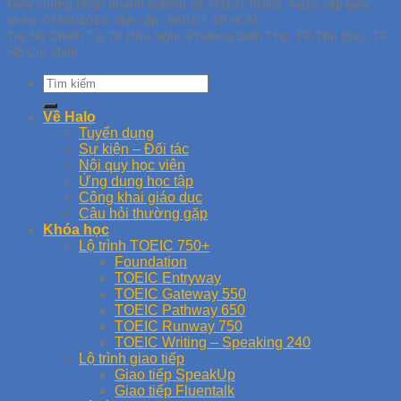
Giấy chứng nhận doanh nghiệp số: 0313739102, Ngày cấp giấy
phép: 07/04/2016, Nơi cấp: SKHDT TP.HCM
Trụ Sở Chính Tại 70 Hữu Nghị, Phường Bình Thọ, TP Thủ Đức, TP
Hồ Chí Minh
Về Halo
Tuyển dụng
Sự kiện – Đối tác
Nội quy học viên
Ứng dụng học tập
Công khai giáo dục
Câu hỏi thường gặp
Khóa học
Lộ trình TOEIC 750+
Foundation
TOEIC Entryway
TOEIC Gateway 550
TOEIC Pathway 650
TOEIC Runway 750
TOEIC Writing – Speaking 240
Lộ trình giao tiếp
Giao tiếp SpeakUp
Giao tiếp Fluentalk