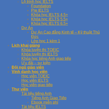
Lộ trình học IELTS
Foundation
Pre IELTS
Khóa học IELTS 4.5+
Khóa học IELTS 5.5+
Khóa học IELTS 6.5+
Dự Án
Dự Án Cao đẳng Kinh tế – Kỹ thuật Thủ
Đức
Lớp học 1 kèm 1
Lịch khai giảng
Khóa luyện thi TOEIC
Khóa luyện thi IELTS
Khóa học tiếng Anh giao tiếp
Ưu đãi – sự kiện
Đội ngũ giáo viên
Vinh danh học viên
Học viên TOEIC
Học viên IELTS
Học viên giao tiếp
Thư viện
Tài liệu tiếng Anh
Tiếng Anh Giao Tiếp
Ebook miễn phí
Tài liệu IELTS