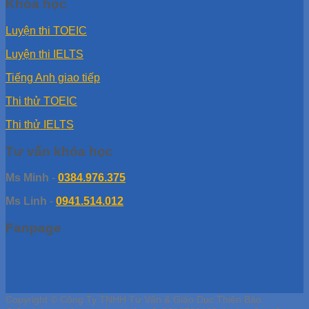
Khóa học
Luyện thi TOEIC
Luyện thi IELTS
Tiếng Anh giao tiếp
Thi thử TOEIC
Thi thử IELTS
Tư vấn khóa học
Ms Minh
-
0384.976.375
Ms Linh
-
0941.514.012
Fanpage
Copyright © Công Ty TNHH Tư Vấn & Giáo Dục Thiên Bảo