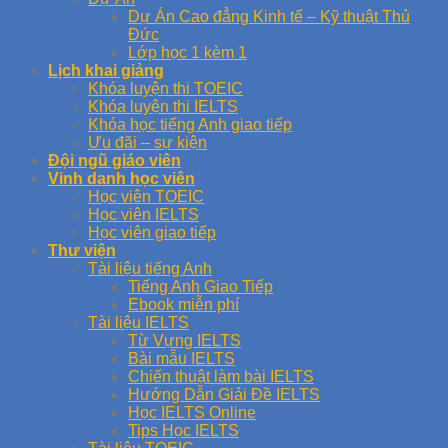
Dự Án Cao đẳng Kinh tế – Kỹ thuật Thủ
Đức
Lớp học 1 kèm 1
Lịch khai giảng
Khóa luyện thi TOEIC
Khóa luyện thi IELTS
Khóa học tiếng Anh giao tiếp
Ưu đãi – sự kiện
Đội ngũ giáo viên
Vinh danh học viên
Học viên TOEIC
Học viên IELTS
Học viên giao tiếp
Thư viện
Tài liệu tiếng Anh
Tiếng Anh Giao Tiếp
Ebook miễn phí
Tài liệu IELTS
Từ Vựng IELTS
Bài mẫu IELTS
Chiến thuật làm bài IELTS
Hướng Dẫn Giải Đề IELTS
Học IELTS Online
Tips Học IELTS