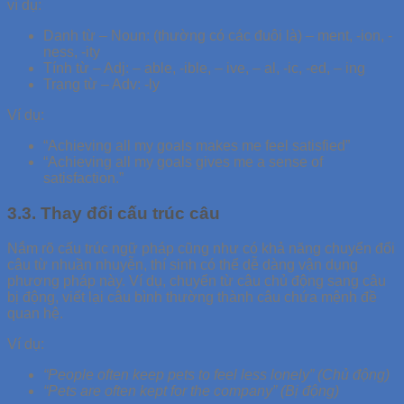
ví dụ:
Danh từ – Noun: (thường có các đuôi là) – ment, -ion, -
ness, -ity
Tính từ – Adj: – able, -ible, – ive, – al, -ic, -ed, – ing
Trạng từ – Adv: -ly
Ví dụ:
“Achieving all my goals makes me feel satisfied”
“Achieving all my goals gives me a sense of
satisfaction.”
3.3. Thay đổi cấu trúc câu
Nắm rõ cấu trúc ngữ pháp cũng như có khả năng chuyển đổi
câu từ nhuần nhuyễn, thí sinh có thể dễ dàng vận dụng
phương pháp này. Ví dụ, chuyển từ câu chủ động sang câu
bị động, viết lại câu bình thường thành câu chứa mệnh đề
quan hệ.
Ví dụ:
“People often keep pets to feel less lonely” (Chủ động)
“Pets are often kept for the company” (Bị động)