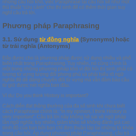
những câu hỏi khó, việc Paraphrase lại câu hỏi sẽ như một
thủ thuật “cứu cánh” cho thí sinh để có thêm thời gian suy
nghĩ câu trả lời.
Phương pháp Paraphrasing
3.1. Sử dụng
từ đồng nghĩa
(Synonyms) hoặc
từ trái nghĩa (Antonyms)
Đây được cho là phương pháp được sử dụng nhiều và phổ
biến nhất trong Paraphrasing. Tuy nhiên, nó cũng chính là
một trong những phương pháp khó vì đòi hỏi thí sinh phải có
lượng từ vựng tương đối phong phú và phải hiểu rõ ngữ
nghĩa để dễ dàng chuyển đổi từ vựng mà vẫn đảm bảo câu
từ giữ được nét nghĩa ban đầu.
Ví dụ: Do you think History is important?
Cách diễn đạt thông thường của đa số sinh khi chưa biết
cách Paraphrase chính là: “In my opinion, I think History is
very important”. Câu trả lời này không hề sai về ngữ pháp
lẫn ngữ nghĩa; tuy nhiên, giám khảo sẽ không đánh giá cao
trình độ của bạn bởi bạn chỉ đơn thuần lặp lại những từ khóa
trong câu hỏi. Áp dụng phương pháp Paraphrasing, câu trả