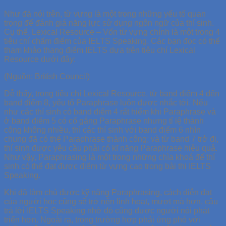
Như đã nói trên, từ vựng là một trong những yếu tố quan
trọng để đánh giá năng lực sử dụng ngôn ngữ của thí sinh.
Cụ thể, Lexical Resource – Vốn từ vựng chính là một trong 4
tiêu chí chấm điểm của IELTS Speaking. Các bạn đọc có thể
tham khảo thang điểm IELTS dựa trên tiêu chí Lexical
Resource dưới đây:
(Nguồn: British Council)
Dễ thấy, trong tiêu chí Lexical Resource, từ band điểm 4 đến
band điểm 8, yếu tố Paraphrase luôn được nhắc tới. Nếu
như các thí sinh có band điểm 4 rất hiếm khi Paraphrase và
ở band điểm 5 có cố gắng Paraphrase nhưng tỉ lệ thành
công không nhiều, thì các thí sinh với band điểm 6 nhìn
chung đã có thể Paraphrase thành công; và từ band 7 trở đi,
thí sinh được yêu cầu phải có kĩ năng Paraphrase hiệu quả.
Như vậy, Paraphrasing là một trong những chìa khoá để thí
sinh có thể đạt được điểm từ vựng cao trong bài thi IELTS
Speaking.
Khi đã làm chủ được kỹ năng Paraphrasing, cách diễn đạt
của người học cũng sẽ trở nên linh hoạt, mượt mà hơn, câu
trả lời IELTS Speaking nhờ đó cũng được người nói phát
triển hơn. Ngoài ra, trong trường hợp phải ứng phó với