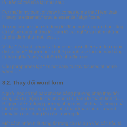
lời trên có thể sửa lại như sau:
For me/ In my point of view/ It comes to me that/ I feel that/
History is extremely/ crucia/ essential/ significant/
Tương tự như cách sử dụng từ đồng nghĩa, người học cũng
có thể sử dụng những từ, cụm từ trái nghĩa và thêm những
từ phủ định như: not, less,…
Ví dụ: “It’s hard to work at home because there are too many
distractions”. Người học có thể paraphrase lại câu này bằng
từ trái nghĩa “easy” và thêm từ phủ định not.
Câu paraphrase lại: “It’s not easy to stay focused at home
when …”
3.2. Thay đổi word form
Người học có thể paraphrase bằng phương pháp thay đổi
dạng của từ: động từ thành danh từ, danh từ thành tính từ…
Bí quyết để sử dụng phương pháp này linh hoạt là trong quá
trình học từ mới, người học nên tham khảo thêm cả word
formation (các dạng từ) của từ vựng đó.
Một cách nhận biết dạng từ trong câu là dựa vào các hậu tố,