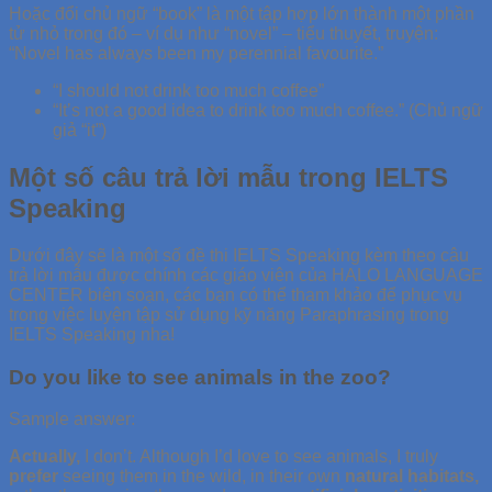
Hoặc đổi chủ ngữ “book” là một tập hợp lớn thành một phần
tử nhỏ trong đó – ví dụ như “novel” – tiểu thuyết, truyện:
“Novel has always been my perennial favourite.”
“I should not drink too much coffee”
“It’s not a good idea to drink too much coffee.” (Chủ ngữ
giả “it”)
Một số câu trả lời mẫu trong IELTS
Speaking
Dưới đây sẽ là một số đề thi IELTS Speaking kèm theo câu
trả lời mẫu được chính các giáo viên của HALO LANGUAGE
CENTER biên soạn, các bạn có thể tham khảo để phục vụ
trong việc luyện tập sử dụng kỹ năng Paraphrasing trong
IELTS Speaking nha!
Do you like to see animals in the zoo?
Sample answer:
Actually,
I don’t. Although I’d love to see animals, I truly
prefer
seeing them in the wild, in their own
natural habitats,