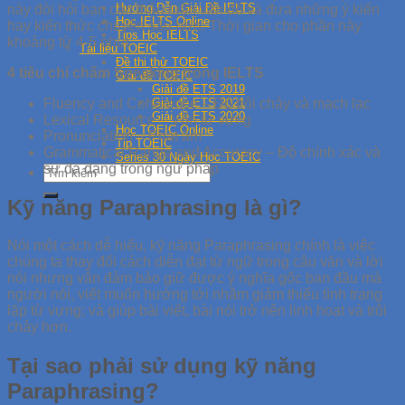
Hướng Dẫn Giải Đề IELTS
này đòi hỏi bạn cần thảo luận vấn đề và đưa những ý kiến
Học IELTS Online
hay kiến thức chuyên sâu hơn. Thời gian cho phần này
Tips Học IELTS
khoảng từ 4-5 phút.
Tài liệu TOEIC
Đề thi thử TOEIC
4 tiêu chí chấm Speaking trong IELTS
Giải đề TOEIC
Giải đề ETS 2019
Fluency and Coherence – Độ trôi chảy và mạch lạc
Giải đề ETS 2021
Giải đề ETS 2020
Lexical Resource – Vốn từ vựng
Học TOEIC Online
Pronunciation – Phát âm
Tip TOEIC
Grammatical Range and Accuracy – Độ chính xác và
Series 30 Ngày Học TOEIC
sự đa dạng trong ngữ pháp
Kỹ năng Paraphrasing là gì?
Nói một cách dễ hiểu, kỹ năng Paraphrasing chính là việc
chúng ta thay đổi cách diễn đạt từ ngữ trong câu văn và lời
nói nhưng vẫn đảm bảo giữ được ý nghĩa gốc ban đầu mà
người nói, viết muốn hướng tới nhằm giảm thiểu tình trạng
lặp từ vựng; và giúp bài viết, bài nói trở nên linh hoạt và trôi
chảy hơn.
Tại sao phải sử dụng kỹ năng
Paraphrasing?