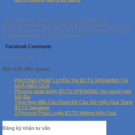
Halo Language Center đã cung cấp đến bạn cách
paraphrase hiệu quả trong bài thi IELTS Speaking. Hy vọng
rằng, các bạn có thể áp dụng để ôn luyện tốt hơn. Chúc các
bạn đạt thành tích cao trong ký thi nhé!
Facebook Comments
Lượt xem:
289
Bài viết liên quan:
PHƯƠNG PHÁP LUYỆN THI IELTS SPEAKING TẠI
NHÀ HIỆU QUẢ
Phương pháp luyện IELTS SPEAKING cho người mới
bắt đầu
Tổng Hợp Mẫu Câu Dùng Để Câu Giờ Hiệu Quả Trong
IELTS Speaking
3 Phương Pháp Luyện IELTS Writing Hiệu Quả
Đăng ký nhận tư vấn