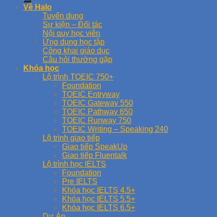
Về Halo
Tuyển dụng
Sự kiện – Đối tác
Nội quy học viên
Ứng dụng học tập
Công khai giáo dục
Câu hỏi thường gặp
Khóa học
Lộ trình TOEIC 750+
Foundation
TOEIC Entryway
TOEIC Gateway 550
TOEIC Pathway 650
TOEIC Runway 750
TOEIC Writing – Speaking 240
Lộ trình giao tiếp
Giao tiếp SpeakUp
Giao tiếp Fluentalk
Lộ trình học IELTS
Foundation
Pre IELTS
Khóa học IELTS 4.5+
Khóa học IELTS 5.5+
Khóa học IELTS 6.5+
Dự Án