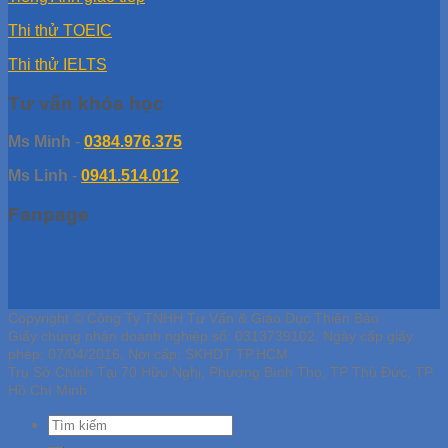
Thi thử TOEIC
Thi thử IELTS
Tư vấn khóa học
Ms Minh
-
0384.976.375
Ms Linh
-
0941.514.012
Fanpage
Copyright © Công Ty TNHH Tư Vấn & Giáo Dục Thiên Bảo
Giấy chứng nhận doanh nghiệp số: 0313739102, Ngày cấp giấy
phép: 07/04/2016, Nơi cấp: SKHDT TP.HCM
Trụ Sở Chính Tại 70 Hữu Nghị, Phường Bình Thọ, TP Thủ Đức, TP
Hồ Chí Minh