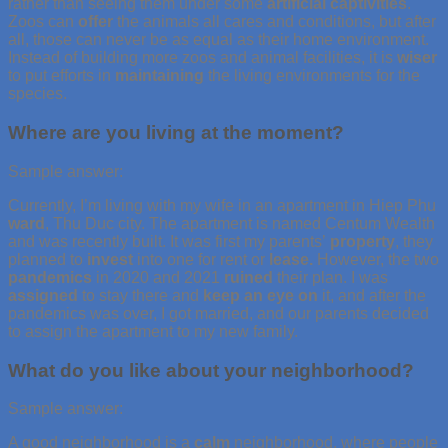
rather than seeing them under some
artificial
captivities
.
Zoos can
offer
the animals all cares and conditions, but after
all, those can never be as equal as their home environment.
Instead of building more zoos and animal facilities, it is
wiser
to put efforts in
maintaining
the living environments for the
species.
Where are you living at the moment?
Sample answer:
Currently, I’m living with my wife in an apartment in Hiep Phu
ward
, Thu Duc city. The apartment is named Centum Wealth
and was recently built. It was first my parents’
property
, they
planned to
invest
into one for rent or
lease.
However, the two
pandemics
in 2020 and 2021
ruined
their plan. I was
assigned
to stay there and
keep an eye on
it, and after the
pandemics was over, I got married, and our parents decided
to assign the apartment to my new family.
What do you like about your neighborhood?
Sample answer:
A good neighborhood is a
calm
neighborhood, where people