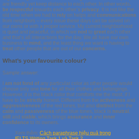
are friendly yet keep distance to each other. In other words,
be respectful
towards each other’s
privacy
. It is not like the
old time when we had to
rely
on helps and
communications
from neighbors – every issue these days can be solved on
our owns or with a proper service. My current neighborhood
is quiet and peaceful, in which we
nod
to
greet
each other
and that’s all interactions for the day. We all have our own
business to
mind
, and the least thing we want is having to
treat
other people that are out of our
concerns.
What’s your favourite colour?
Sample answer:
I
am not fond of
any particular color as other people would
choose only one
tone
for all their clothes and belongings.
However, it is the black color that comforts me the most, if I
have to be
strictly
honest. Different from the
activeness
and
aggressiveness
of the red tones, but also
distinct
from the
calm
and
passiveness
of the blue tones, black is
neutral
,
still
and
stable,
which brings
assurance
and
inner
confidence
to its owners.
Xem thêm:
Cách paraphrase hiệu quả trong
IELTS Writing Task 1 và Task 2