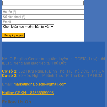
HALO English Center trung tâm luyện thi TOEIC, Luyện thi
IELTS, tiếng anh giao tiếp tại Thủ Đức.
Cơ sở 1:
35B Hữu Nghị, P. Bình Thọ, TP. Thủ Đức, TP HCM
Cơ sở 2:
70 Hữu Nghị, P. Bình Thọ, TP. Thủ Đức, TP HCM
Email:
marketinghalo.edu@gmail.com
Hotline CSKH: +84356989003
Follow Us On