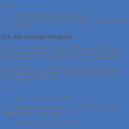
Ví dụ:
“I like Phở and it’s a traditional food.”
I’m really into Phở
which is a traditional food
. (Mệnh đề
quan hệ)
3.4. Đổi chủ ngữ trong câu
Đổi chủ ngữ là một cách tương đối đơn giản để người học
paraphrase. Người học có thể đưa các sự vật hiện tượng
trong câu lên làm chủ ngữ, hoặc sử dụng chủ ngữ giả “it”.
Hay người học cũng có thể thay đổi chủ ngữ (là một khái
niệm rộng) thành một phần tử nhỏ, một khía cạnh của chủ
ngữ, từ tổng quát đến cụ thể.
Ví dụ:
“Do you like reading book?”
Thay vì dùng chủ ngữ “I” người học có thể đổi hành động
“Reading book” làm chủ ngữ
“Reading book is my cup of tea”.